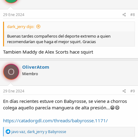
29 Ene 2024
#8
dark_jerry dijo:
Buenas tardes compañeros del deporte extremo a quien
recomendarían que haga el mejor squirt. Gracias
Tambien Maddy de Alex Scorts hace squirt
OliverAtom
O
Miembro
29 Ene 2024
#9
En días recientes estuve con Babyrosse, se viene a chorros
colega aquello parecía manguera de alta presión...😁😄
https://catadorgdl.com/threads/babyrosse.1171/
R
javo vaz
,
dark_jerry
y
Babyrosse
e