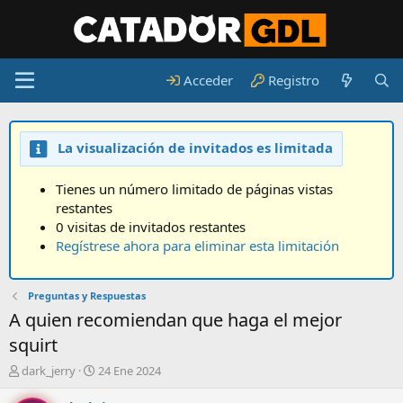
Acceder
Registro
La visualización de invitados es limitada
Tienes un número limitado de páginas vistas
restantes
0 visitas de invitados restantes
Regístrese ahora para eliminar esta limitación
Preguntas y Respuestas
A quien recomiendan que haga el mejor
squirt
A
F
dark_jerry
24 Ene 2024
u
e
t
c