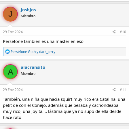
a
c
JoshJos
J
c
Miembro
i
o
n
e
29 Ene 2024
#10
s
:
Persefone tambien es una master en eso
R
Perséfone Goth
y
dark_jerry
e
a
c
alacransito
A
c
Miembro
i
o
n
e
29 Ene 2024
#11
s
:
También, una niña que hacia squirt muy rico era Catalina, una
petit de con el Conejo, además que besaba y cachondeaba
muy rico, una joyita.... lástima que ya no supo de ella desde
hace rato