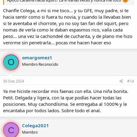
Apoco Catalina hacía squirt? La vi varias veces y nunca me tocó
Chanfle Colega, a mi si me toco... y su GFE, muy padre, si te
hacia sentir como si fuera tu novia, y cuando la llevabas bien
si te aventaba el chorrote, yo no soy tan fan del squirt, pero
nomas de verla como le daban espasmos rico, valía cada
peso... una vez la cachondeé de cucharita, y de plano me hizo
venirme sin penetrarla... pocas me hacen hacer eso
omargomez1
O
Miembro Reconocido
30 Ene 2024
#14
Ya me hiciste recordar mis faenas con ella. Una niña bonita.
Petit. Delgada y ligera, con la que podías hacer todas las
posiciones. Muy cachondísima. Se entregaba al 1000% y le
encantaba por todos lados. Sobre todo el anal.
Colega2021
C
Miembro