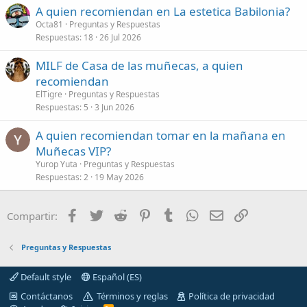
A quien recomiendan en La estetica Babilonia?
Octa81
Preguntas y Respuestas
Respuestas
18
26 Jul 2026
MILF de Casa de las muñecas, a quien
recomiendan
ElTigre
Preguntas y Respuestas
Respuestas
5
3 Jun 2026
A quien recomiendan tomar en la mañana en
Muñecas VIP?
Yurop Yuta
Preguntas y Respuestas
Respuestas
2
19 May 2026
Facebook
Twitter
Reddit
Pinterest
Tumblr
WhatsApp
Correo electróni
Enlace
Compartir:
Preguntas y Respuestas
Default style
Español (ES)
Contáctanos
Términos y reglas
Política de privacidad