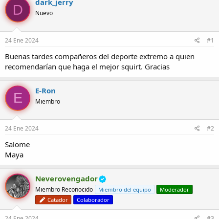
dark_jerry
D
o
h
Nuevo
r
a
d
d
e
e
24 Ene 2024
#1
l
i
t
n
Buenas tardes compañeros del deporte extremo a quien
e
i
recomendarían que haga el mejor squirt. Gracias
m
c
a
i
o
E-Ron
E
Miembro
24 Ene 2024
#2
Salome
Maya
Neverovengador
Miembro Reconocido
Miembro del equipo
Moderador
Catador
Colaborador
24 Ene 2024
#3