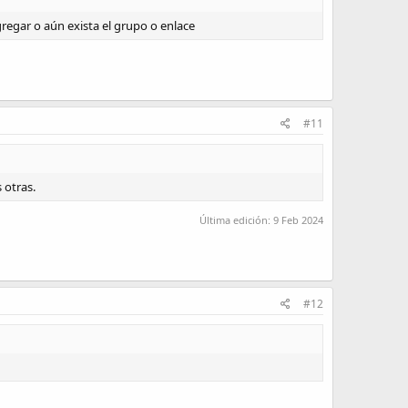
regar o aún exista el grupo o enlace
#11
 otras.
Última edición:
9 Feb 2024
#12