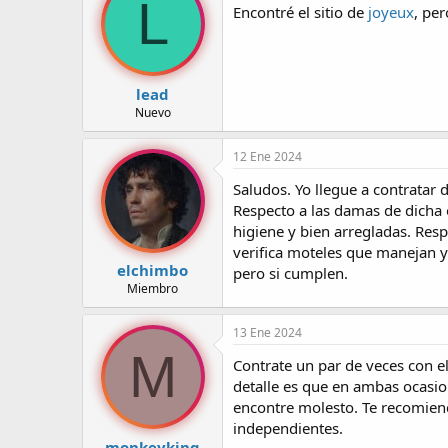
L
Encontré el sitio de
joyeux
, pe
r
a
d
d
e
e
l
i
t
n
lead
e
i
Nuevo
m
c
a
i
12 Ene 2024
o
Saludos. Yo llegue a contratar 
Respecto a las damas de dicha o
higiene y bien arregladas. Resp
verifica moteles que manejan y 
elchimbo
pero si cumplen.
Miembro
13 Ene 2024
M
Contrate un par de veces con el
detalle es que en ambas ocasio
encontre molesto. Te recomiend
independientes.
monkeyking