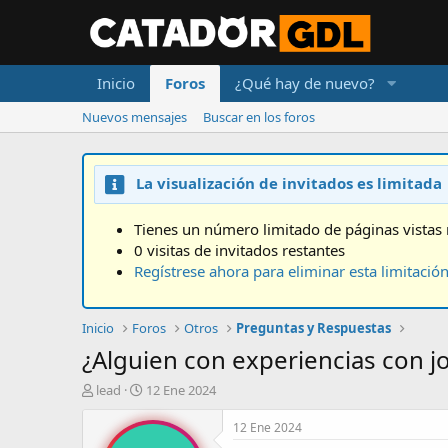
Inicio
Foros
¿Qué hay de nuevo?
Nuevos mensajes
Buscar en los foros
La visualización de invitados es limitada
Tienes un número limitado de páginas vistas 
0 visitas de invitados restantes
Regístrese ahora para eliminar esta limitació
Inicio
Foros
Otros
Preguntas y Respuestas
¿Alguien con experiencias con j
A
F
lead
12 Ene 2024
u
e
t
c
12 Ene 2024
o
h