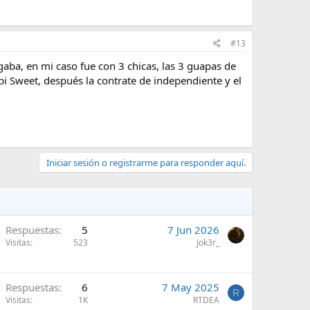
#13
gaba, en mi caso fue con 3 chicas, las 3 guapas de
bi Sweet, después la contrate de independiente y el
Iniciar sesión o registrarme para responder aquí.
Respuestas
5
7 Jun 2026
Visitas
523
Jok3r_
Respuestas
6
7 May 2025
R
Visitas
1K
RTDEA