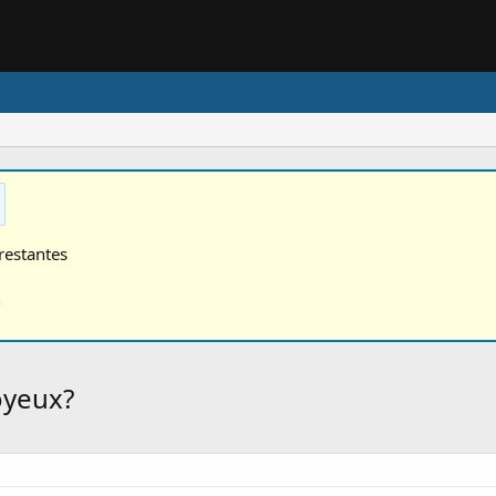
restantes
n
oyeux?