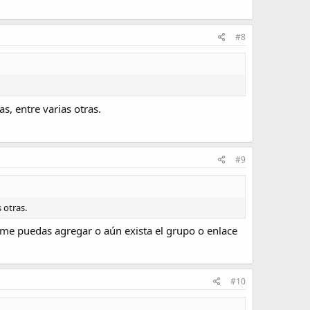
#8
s, entre varias otras.
#9
 otras.
ú me puedas agregar o aún exista el grupo o enlace
#10