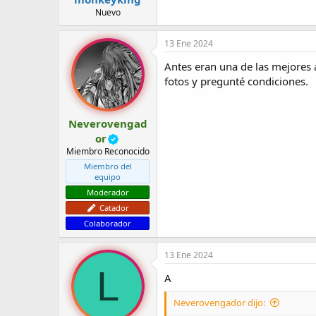
Nuevo
13 Ene 2024
Antes eran una de las mejores 
fotos y pregunté condiciones.
Neverovengad
or
Miembro Reconocido
Miembro del
equipo
Moderador
Catador
Colaborador
13 Ene 2024
L
A
Neverovengador dijo: