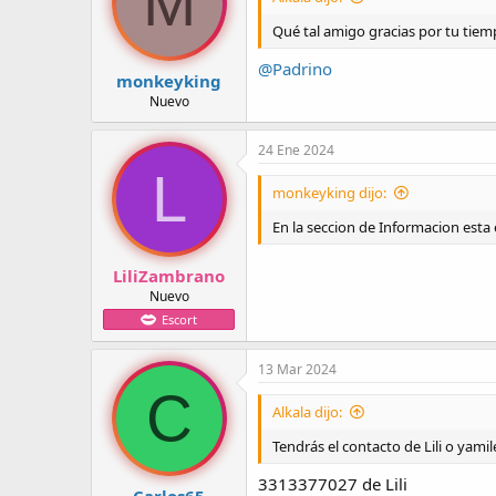
M
Qué tal amigo gracias por tu tiem
@Padrino
monkeyking
Nuevo
24 Ene 2024
L
monkeyking dijo:
En la seccion de Informacion esta e
LiliZambrano
Nuevo
Escort
13 Mar 2024
C
Alkala dijo:
Tendrás el contacto de Lili o yamil
3313377027 de Lili
Carlos65