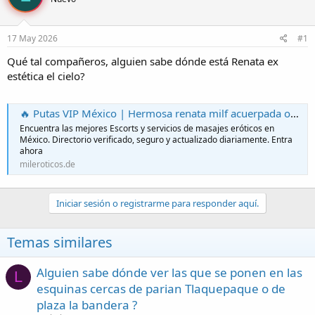
r
a
d
d
e
e
17 May 2026
#1
l
i
t
n
Qué tal compañeros, alguien sabe dónde está Renata ex
e
i
estética el cielo?
m
c
a
i
o
🔥 Putas VIP México | Hermosa renata milf acuerpada operadita squirting con todo en su ubicación en Escorts en Guadalajara, Jalisco
Encuentra las mejores Escorts y servicios de masajes eróticos en
México. Directorio verificado, seguro y actualizado diariamente. Entra
ahora
mileroticos.de
Iniciar sesión o registrarme para responder aquí.
Temas similares
Alguien sabe dónde ver las que se ponen en las
L
esquinas cercas de parian Tlaquepaque o de
plaza la bandera ?