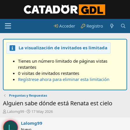
Acceder
Registro
La visualización de invitados es limitada
Tienes un número limitado de páginas vistas
restantes
0 visitas de invitados restantes
Regístrese ahora para eliminar esta limitación
Preguntas y Respuestas
Alguien sabe dónde está Renata est cielo
A
F
Lalomg99
17 May 2026
u
e
t
c
Lalomg99
L
o
h
Nuevo