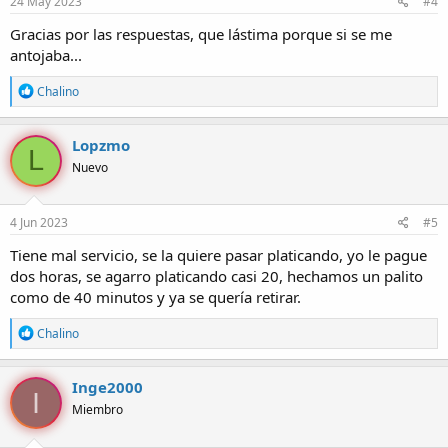
24 May 2023
#4
s
:
Gracias por las respuestas, que lástima porque si se me
antojaba...
R
Chalino
e
a
c
Lopzmo
L
c
Nuevo
i
o
n
e
4 Jun 2023
#5
s
:
Tiene mal servicio, se la quiere pasar platicando, yo le pague
dos horas, se agarro platicando casi 20, hechamos un palito
como de 40 minutos y ya se quería retirar.
R
Chalino
e
a
c
Inge2000
I
c
Miembro
i
o
n