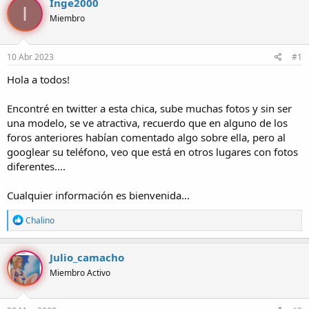
Inge2000
I
o
h
Miembro
r
a
d
d
e
e
10 Abr 2023
#1
l
i
t
n
Hola a todos!
e
i
m
c
Encontré en twitter a esta chica, sube muchas fotos y sin ser
a
i
una modelo, se ve atractiva, recuerdo que en alguno de los
o
foros anteriores habían comentado algo sobre ella, pero al
googlear su teléfono, veo que está en otros lugares con fotos
diferentes....
Cualquier información es bienvenida...
R
Chalino
e
a
c
Julio_camacho
c
Miembro Activo
i
o
n
e