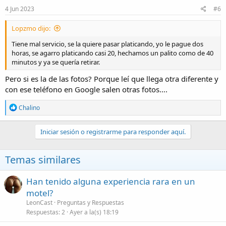
e
4 Jun 2023
#6
s
:
Lopzmo dijo:
Tiene mal servicio, se la quiere pasar platicando, yo le pague dos
horas, se agarro platicando casi 20, hechamos un palito como de 40
minutos y ya se quería retirar.
Pero si es la de las fotos? Porque leí que llega otra diferente y
con ese teléfono en Google salen otras fotos….
R
Chalino
e
a
c
Iniciar sesión o registrarme para responder aquí.
c
i
o
Temas similares
n
e
s
Han tenido alguna experiencia rara en un
:
motel?
LeonCast
Preguntas y Respuestas
Respuestas
2
Ayer a la(s) 18:19