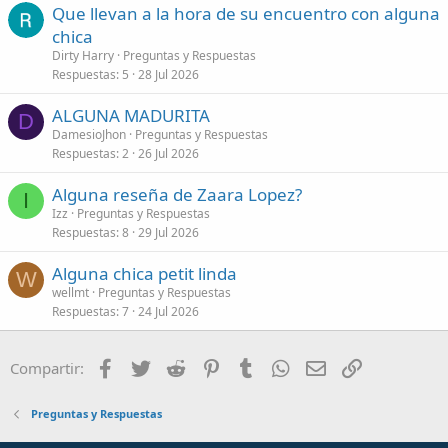
Que llevan a la hora de su encuentro con alguna
chica
Dirty Harry
Preguntas y Respuestas
Respuestas
5
28 Jul 2026
ALGUNA MADURITA
D
DamesioJhon
Preguntas y Respuestas
Respuestas
2
26 Jul 2026
Alguna reseña de Zaara Lopez?
I
Izz
Preguntas y Respuestas
Respuestas
8
29 Jul 2026
Alguna chica petit linda
W
wellmt
Preguntas y Respuestas
Respuestas
7
24 Jul 2026
Facebook
Twitter
Reddit
Pinterest
Tumblr
WhatsApp
Correo electróni
Enlace
Compartir:
Preguntas y Respuestas