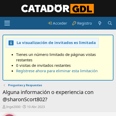
Acceder
Registro
La visualización de invitados es limitada
Tienes un número limitado de páginas vistas
restantes
0 visitas de invitados restantes
Regístrese ahora para eliminar esta limitación
Preguntas y Respuestas
Alguna información o experiencia con
@sharonScort802?
A
F
Inge2000
10 Abr 2023
u
e
t
c