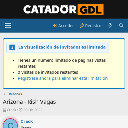
Acceder
Registro
La visualización de invitados es limitada
Tienes un número limitado de páginas vistas
restantes
0 visitas de invitados restantes
Regístrese ahora para eliminar esta limitación
Reseñas
Arizona - Rish Vagas
A
F
Crack
30 Dic 2022
u
e
t
c
Crack
C
o
h
Nuevo