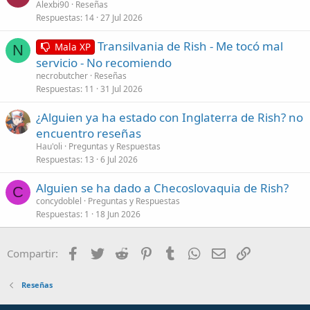
Alexbi90
Reseñas
Respuestas
14
27 Jul 2026
Transilvania de Rish - Me tocó mal
Mala XP
N
servicio - No recomiendo
necrobutcher
Reseñas
Respuestas
11
31 Jul 2026
¿Alguien ya ha estado con Inglaterra de Rish? no
encuentro reseñas
Hau'oli
Preguntas y Respuestas
Respuestas
13
6 Jul 2026
Alguien se ha dado a Checoslovaquia de Rish?
C
concydoblel
Preguntas y Respuestas
Respuestas
1
18 Jun 2026
Facebook
Twitter
Reddit
Pinterest
Tumblr
WhatsApp
Correo electróni
Enlace
Compartir:
Reseñas