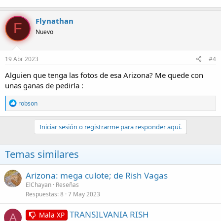
Flynathan
F
Nuevo
19 Abr 2023
#4
Alguien que tenga las fotos de esa Arizona? Me quede con
unas ganas de pedirla :
R
robson
e
a
c
Iniciar sesión o registrarme para responder aquí.
c
i
o
Temas similares
n
e
s
Arizona: mega culote; de Rish Vagas
:
ElChayan
Reseñas
Respuestas
8
7 May 2023
TRANSILVANIA RISH
Mala XP
A