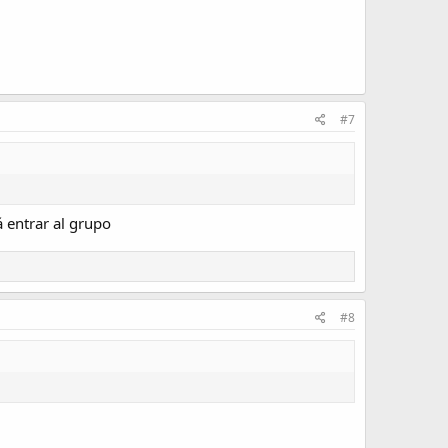
#7
á entrar al grupo
#8