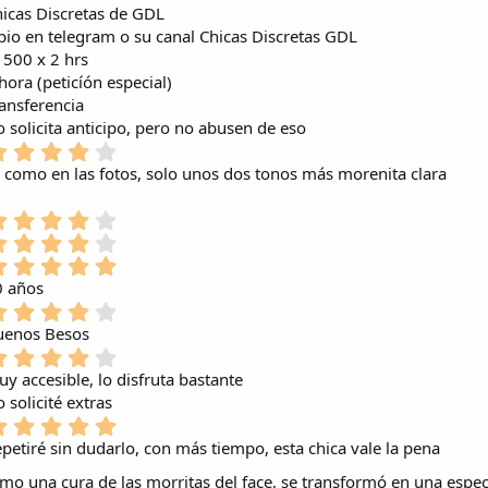
icas Discretas de GDL
bio en telegram o su canal Chicas Discretas GDL
500 x 2 hrs
hora (peticíón especial)
ansferencia
 solicita anticipo, pero no abusen de eso
4
,
 como en las fotos, solo unos dos tonos más morenita clara
0
0
4
e
,
4
s
0
,
5
t
0
0
,
r
0 años
e
0
0
e
4
s
e
0
l
,
uenos Besos
t
s
e
l
0
r
4
t
s
a
0
e
,
r
y accesible, lo disfruta bastante
t
(
e
l
0
e
r
 solicité extras
s
s
l
0
l
e
)
5
t
a
e
l
l
,
r
petiré sin dudarlo, con más tiempo, esta chica vale la pena
(
s
a
l
0
e
s
t
(
a
o una cura de las morritas del face, se transformó en una espe
0
l