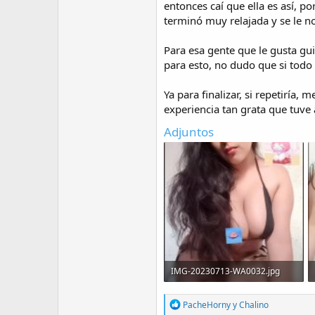
entonces caí que ella es así, p
terminó muy relajada y se le no
Para esa gente que le gusta gui
para esto, no dudo que si todo 
Ya para finalizar, si repetiría
experiencia tan grata que tuve 
Adjuntos
IMG-20230713-WA0032.jpg
73,4 KB · Visitas: 995
R
PacheHorny
y
Chalino
e