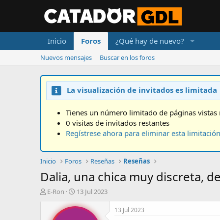
Inicio
Foros
¿Qué hay de nuevo?
Nuevos mensajes
Buscar en los foros
La visualización de invitados es limitada
Tienes un número limitado de páginas vistas 
0 visitas de invitados restantes
Regístrese ahora para eliminar esta limitació
Inicio
Foros
Reseñas
Reseñas
Dalia, una chica muy discreta, de
A
F
E-Ron
13 Jul 2023
u
e
t
c
13 Jul 2023
o
h