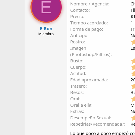
E
Nombre / Agencia
Ch
r
a
d
d
Contacto
Ti
e
e
Precio
$1
l
i
Tiempo acordado
1 
t
n
E-Ron
Forma de pago
Tr
e
i
Miembro
Anticipo
No
m
c
Rostro
a
i
o
Imagen
Es
(Photoshop/Filtros)
Busto
Cuerpo
Actitud
Edad aproximada
2
Trasero
Besos
B
Oral
Oral a ella
Mu
Extras
No
Desempeño Sexual
Repetirías/Recomendada?
Re
Lo que poco a poco empezó com