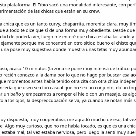
)
r
s
(
e
sta plataforma. El Tibio sacó una modalidad interesante, con perf
l
e
)
s
s
a
erimentación de las chicas que están en su crew.
l
)
t
(
l
r
s
a
a chica que es un tanto curvy, chaparrita, morenita clara, muy tí
e
)
(
que a todo te dice que sí de una forma muy obediente. Desde que l
l
s
nidad de poderla ver, luego me enteré que chica estaba lactando 
l
)
a
ejamente porque me concentré en otro sitio); bueno el chiste que
(
on una pose muy sugestiva donde muestra unas tetas muy abundant
s
)
raso, acaso 10 minutos (la zona se pone muy intensa de tráfico po
 recién conozco a la dama por lo que no hago por buscar esa acc
ue momentos antes había tenido otra cita con otra chica indepe
lencería que usen sea tan casual que no sea un conjunto, da un t
r un baño y empezamos a romper el hielo con un masaje, es algo
o a los ojos, la despreocupación se va, ya cuando se notan más su
y dispuesta, muy cooperativa, me agradó mucho de eso, tal vez n
. Algo muy curioso, que no me había tocado, es que es una chica
 estaba mal, tal vez estaba nerviosa, pero luego la sentí muy su