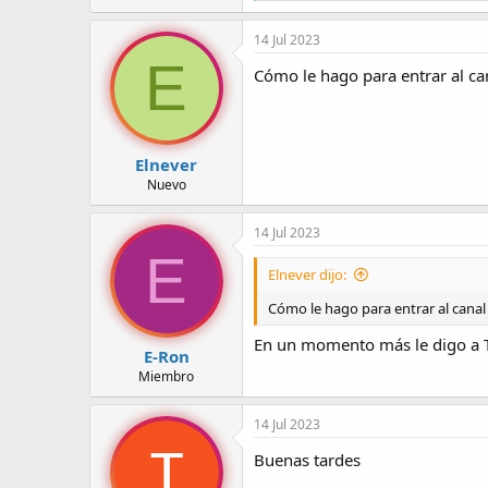
a
c
14 Jul 2023
c
E
i
Cómo le hago para entrar al ca
o
n
e
s
:
Elnever
Nuevo
14 Jul 2023
E
Elnever dijo:
Cómo le hago para entrar al canal
En un momento más le digo a Ti
E-Ron
Miembro
14 Jul 2023
Buenas tardes