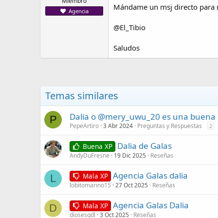
Miembro
Mándame un msj directo para 
Agencia
@El_Tibio
Saludos
Temas similares
Dalia o @mery_uwu_20 es una buena 
P
PepeArtiro
3 Abr 2024
Preguntas y Respuestas
2
Dalia de Galas
Buena XP
AndyDuFresne
19 Dic 2025
Reseñas
Agencia Galas dalia
Mala XP
L
lobitomarino15
27 Oct 2025
Reseñas
Agencia Galas Dalia
Mala XP
D
diosesgdl
3 Oct 2025
Reseñas