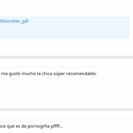
@Discretas_gdl
y me gustó mucho la chica súper recomendable.
ice que es de pornogrfia pffff…