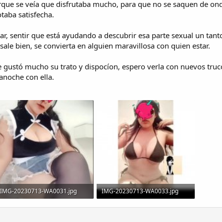
orque se veía que disfrutaba mucho, para que no se saquen de onda
taba satisfecha.
ar, sentir que está ayudando a descubrir esa parte sexual un tanto
sale bien, se convierta en alguien maravillosa con quien estar.
, me gustó mucho su trato y dispocíon, espero verla con nuevos truc
anoche con ella.
IMG-20230713-WA0031.jpg
IMG-20230713-WA0033.jpg
58,4 KB · Visitas: 987
45,9 KB · Visitas: 987