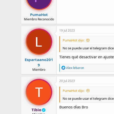
PumaHot
Miembro Reconocido
19 Jul 2023
PumaHot dijo:
No se puede usar el telegram dice
Tienes qué desactivar en ajuste
Espartaano201
9
R
Alex lebaron
Miembro
e
a
c
20 Jul 2023
c
i
PumaHot dijo:
o
n
No se puede usar el telegram dice
e
s
Buenos días Bro
:
Tibio