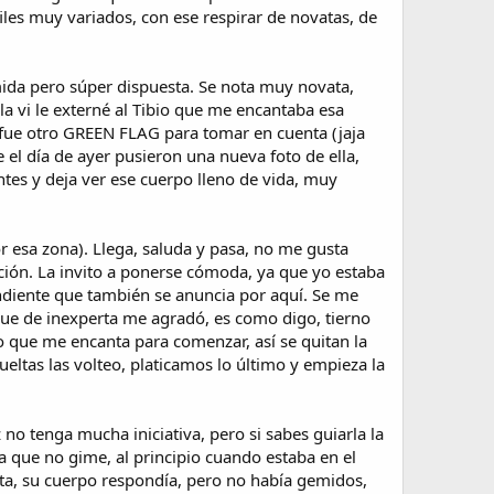
iles muy variados, con ese respirar de novatas, de
mida pero súper dispuesta. Se nota muy novata,
a vi le externé al Tibio que me encantaba esa
y fue otro GREEN FLAG para tomar en cuenta (jaja
 el día de ayer pusieron una nueva foto de ella,
es y deja ver ese cuerpo lleno de vida, muy
r esa zona). Llega, saluda y pasa, no me gusta
ión. La invito a ponerse cómoda, ya que yo estaba
ndiente que también se anuncia por aquí. Se me
oque de inexperta me agradó, es como digo, tierno
 que me encanta para comenzar, así se quitan la
eltas las volteo, platicamos lo último y empieza la
o tenga mucha iniciativa, pero si sabes guiarla la
 que no gime, al principio cuando estaba en el
elta, su cuerpo respondía, pero no había gemidos,