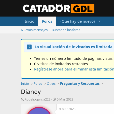
Inicio
Foros
¿Qué hay de nuevo?
Nuevos mensajes
Buscar en los foros
La visualización de invitados es limitada
Tienes un número limitado de páginas vistas 
0 visitas de invitados restantes
Regístrese ahora para eliminar esta limitació
Inicio
Foros
Otros
Preguntas y Respuestas
Dianey
A
F
Rogeliogarcia222
5 Mar 2023
u
e
t
c
5 Mar 2023
o
h