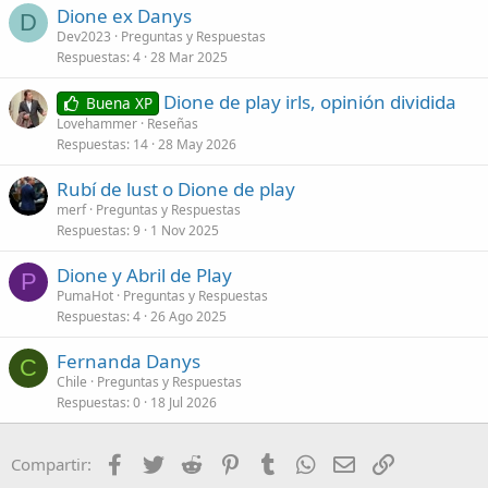
Dione ex Danys
D
Dev2023
Preguntas y Respuestas
Respuestas
4
28 Mar 2025
Dione de play irls, opinión dividida
Buena XP
Lovehammer
Reseñas
Respuestas
14
28 May 2026
Rubí de lust o Dione de play
merf
Preguntas y Respuestas
Respuestas
9
1 Nov 2025
Dione y Abril de Play
P
PumaHot
Preguntas y Respuestas
Respuestas
4
26 Ago 2025
Fernanda Danys
C
Chile
Preguntas y Respuestas
Respuestas
0
18 Jul 2026
Facebook
Twitter
Reddit
Pinterest
Tumblr
WhatsApp
Correo electróni
Enlace
Compartir: