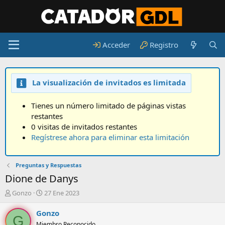
Acceder
Registro
La visualización de invitados es limitada
Tienes un número limitado de páginas vistas
restantes
0 visitas de invitados restantes
Regístrese ahora para eliminar esta limitación
Preguntas y Respuestas
Dione de Danys
A
F
Gonzo
27 Ene 2023
u
e
t
c
Gonzo
G
o
h
Miembro Reconocido