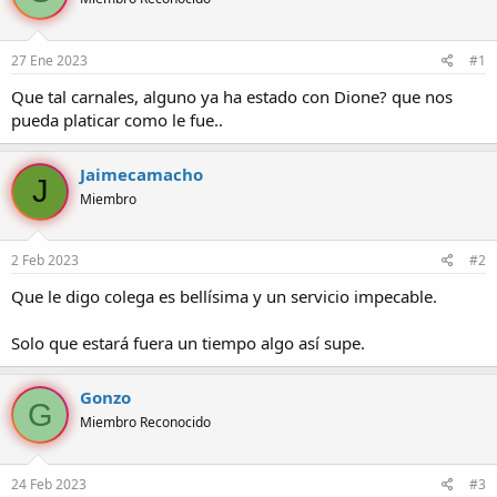
r
a
d
d
e
e
27 Ene 2023
#1
l
i
t
n
Que tal carnales, alguno ya ha estado con Dione? que nos
e
i
pueda platicar como le fue..
m
c
a
i
o
Jaimecamacho
J
Miembro
2 Feb 2023
#2
Que le digo colega es bellísima y un servicio impecable.
Solo que estará fuera un tiempo algo así supe.
Gonzo
G
Miembro Reconocido
24 Feb 2023
#3