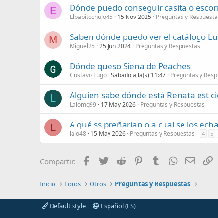
s
Dónde puedo conseguir casita o escorr 
E
:
Elpapitochulo45
15 Nov 2025
Preguntas y Respuesta
Saben dónde puedo ver el catálogo Lus
M
Miguel25
25 Jun 2024
Preguntas y Respuestas
Dónde queso Siena de Peaches
Gustavo Lugo
Sábado a la(s) 11:47
Preguntas y Resp
Alguien sabe dónde está Renata est ci
L
Lalomg99
17 May 2026
Preguntas y Respuestas
A qué ss preñarian o a cual se los ec
L
lalo48
15 May 2026
Preguntas y Respuestas
4
5
Facebook
Twitter
Reddit
Pinterest
Tumblr
WhatsApp
Correo
E
Compartir:
Inicio
Foros
Otros
Preguntas y Respuestas
Default style
Español (ES)