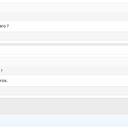
aro ?
 ?
rox.