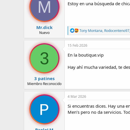
M
Estoy en una búsqueda de chica
r
a
d
d
e
e
l
i
t
n
Mr.dick
e
i
R
Tony Montana
,
Rodocenteno97
Nuevo
e
m
c
a
a
i
c
15 Feb 2026
o
c
3
i
En la boutique.vip
o
n
Hay ahí mucha variedad, te dese
e
s
:
3 patines
Miembro Reconocido
4 Mar 2026
Si encuentras dices. Hay una en
Men’s pero no da servicios. To
PaoloLM