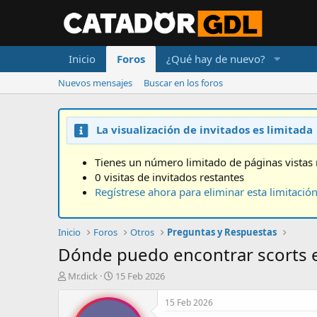
Inicio
Foros
¿Qué hay de nuevo?
Nuevos mensajes
Buscar en los foros
La visualización de invitados es limitada
Tienes un número limitado de páginas vistas 
0 visitas de invitados restantes
Regístrese ahora para eliminar esta limitació
Inicio
Foros
Otros
Preguntas y Respuestas
Dónde puedo encontrar scorts e
A
F
Mr.dick
15 Feb 2026
u
e
t
c
15 Feb 2026
o
h