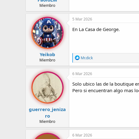
Miembro
5 Mar 2026
En La Casa de George.
Yeikob
R
Mr.dick
Miembro
e
a
c
6 Mar 2026
c
i
Solo ubico las de la boutique 
o
Pero si encuentran algo mas lo
n
e
s
:
guerrero_jeniza
ro
Miembro
6 Mar 2026