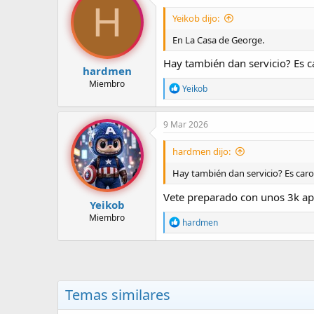
H
Yeikob dijo:
En La Casa de George.
Hay también dan servicio? Es c
hardmen
Miembro
R
Yeikob
e
a
c
9 Mar 2026
c
i
hardmen dijo:
o
n
Hay también dan servicio? Es caro
e
s
Vete preparado con unos 3k ap
:
Yeikob
Miembro
R
hardmen
e
a
c
c
i
o
Temas similares
n
e