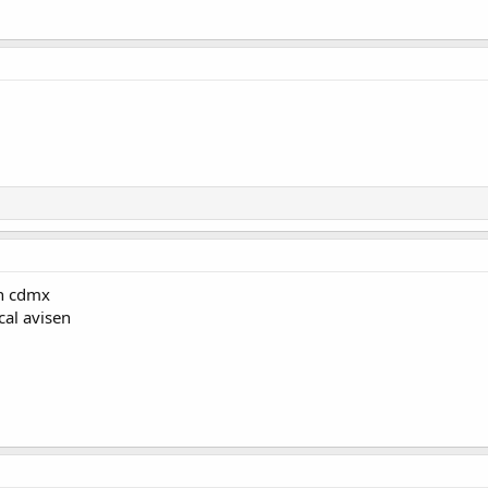
en cdmx
cal avisen