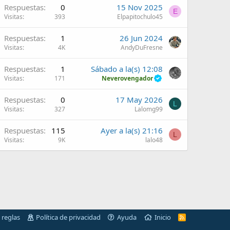
Respuestas
0
15 Nov 2025
E
Visitas
393
Elpapitochulo45
Respuestas
1
26 Jun 2024
Visitas
4K
AndyDuFresne
Respuestas
1
Sábado a la(s) 12:08
Visitas
171
Neverovengador
Respuestas
0
17 May 2026
L
Visitas
327
Lalomg99
Respuestas
115
Ayer a la(s) 21:16
L
Visitas
9K
lalo48
 reglas
Política de privacidad
Ayuda
Inicio
R
S