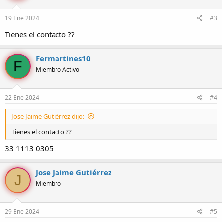
n
e
19 Ene 2024
#3
s
:
Tienes el contacto ??
Fermartines10
F
Miembro Activo
22 Ene 2024
#4
Jose Jaime Gutiérrez dijo:
Tienes el contacto ??
33 1113 0305
Jose Jaime Gutiérrez
J
Miembro
29 Ene 2024
#5