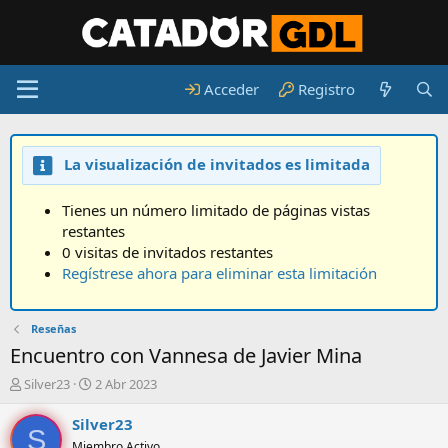
Acceder
Registro
La visualización de invitados es limitada
Tienes un número limitado de páginas vistas
restantes
0 visitas de invitados restantes
Regístrese ahora para eliminar esta limitación
Reseñas
Encuentro con Vannesa de Javier Mina
A
F
Silver23
2 Abr 2023
u
e
t
c
Silver23
S
o
h
Miembro Activo