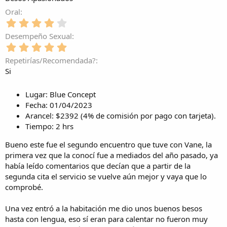
a
0
)
t
l
(
e
Oral
r
l
s
s
e
4
a
)
t
l
,
(
Desempeño Sexual
r
l
0
s
e
5
a
0
)
l
,
(
e
Repetirías/Recomendada?
l
0
s
s
Si
a
0
)
t
(
e
r
s
s
Lugar: Blue Concept
e
)
t
l
Fecha: 01/04/2023
r
l
Arancel: $2392 (4% de comisión por pago con tarjeta).
e
a
Tiempo: 2 hrs
l
(
l
s
Bueno este fue el segundo encuentro que tuve con Vane, la
a
)
primera vez que la conocí fue a mediados del año pasado, ya
(
s
había leído comentarios que decían que a partir de la
)
segunda cita el servicio se vuelve aún mejor y vaya que lo
comprobé.
Una vez entró a la habitación me dio unos buenos besos
hasta con lengua, eso sí eran para calentar no fueron muy