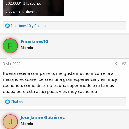
20230331_213930.jpg
266,4 KB · Visitas: 699
R
Fmartines10
y
Chalino
e
a
c
Fmartines10
F
c
Miembro
i
o
n
e
3 Abr 2023
#2
s
:
Buena reseña compañero, me gusta mucho ir con ella a
masaje, es suave, pero es una gran experiencia y es mucy
cachonda, como dice, no es una super modelo ni la mas
guapa pero esta acuerpada, y es muy cachonda
R
Chalino
e
a
c
Jose Jaime Gutiérrez
J
c
Miembro
i
o