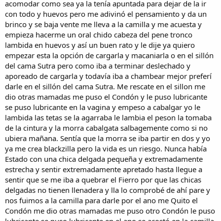
acomodar como sea ya la tenía apuntada para dejar de la ir
con todo y huevos pero me adivinó el pensamiento y da un
brinco y se baja vente me lleva a la camilla y me acuesta y
empieza hacerme un oral chido cabeza del pene tronco
lambida en huevos y así un buen rato y le dije ya quiero
empezar esta la opción de cargarla y macaniarla o en el sillón
del cama Sutra pero como iba a terminar deslechado y
aporeado de cargarla y todavía iba a chambear mejor preferí
darle en el sillón del cama Sutra. Me rescate en el sillon me
dio otras mamadas me puso el Condón y le puso lubricante
se puso lubricante en la vagina y empeso a cabalgar yo le
lambida las tetas se la agarraba le lambia el peson la tomaba
de la cintura y la morra cabalgata salbagemente como si no
ubiera mañana. Sentía que la morra se iba partir en dos y yo
ya me crea blackzilla pero la vida es un riesgo. Nunca había
Estado con una chica delgada pequeña y extremadamente
estrecha y sentir extremadamente apretado hasta llegue a
sentir que se me iba a quebrar el Fierro por que las chicas
delgadas no tienen llenadera y lla lo comprobé de ahí pare y
nos fuimos a la camilla para darle por el ano me Quito el
Condón me dio otras mamadas me puso otro Condón le puso
lubricante se puso lubricante en el ano se acostó en la camilla