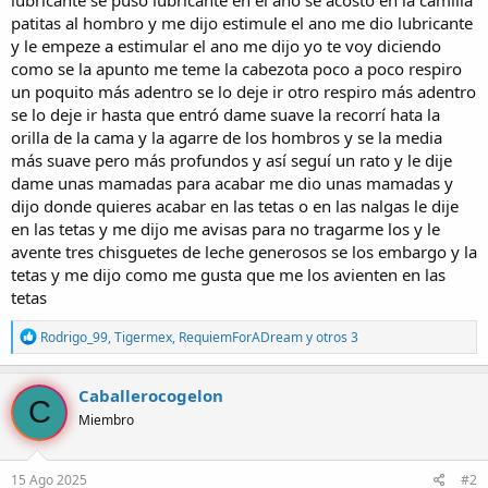
patitas al hombro y me dijo estimule el ano me dio lubricante
y le empeze a estimular el ano me dijo yo te voy diciendo
como se la apunto me teme la cabezota poco a poco respiro
un poquito más adentro se lo deje ir otro respiro más adentro
se lo deje ir hasta que entró dame suave la recorrí hata la
orilla de la cama y la agarre de los hombros y se la media
más suave pero más profundos y así seguí un rato y le dije
dame unas mamadas para acabar me dio unas mamadas y
dijo donde quieres acabar en las tetas o en las nalgas le dije
en las tetas y me dijo me avisas para no tragarme los y le
avente tres chisguetes de leche generosos se los embargo y la
tetas y me dijo como me gusta que me los avienten en las
tetas
R
Rodrigo_99
,
Tigermex
,
RequiemForADream
y otros 3
e
a
c
Caballerocogelon
C
c
Miembro
i
o
n
e
15 Ago 2025
#2