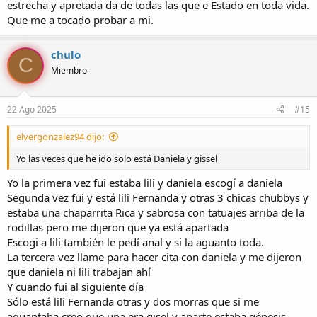
estrecha y apretada da de todas las que e Estado en toda vida.
Que me a tocado probar a mi.
chulo
C
Miembro
22 Ago 2025
#15
elvergonzalez94 dijo:
Yo las veces que he ido solo está Daniela y gissel
Yo la primera vez fui estaba lili y daniela escogí a daniela
Segunda vez fui y está lili Fernanda y otras 3 chicas chubbys y
estaba una chaparrita Rica y sabrosa con tatuajes arriba de la
rodillas pero me dijeron que ya está apartada
Escogi a lili también le pedí anal y si la aguanto toda.
La tercera vez llame para hacer cita con daniela y me dijeron
que daniela ni lili trabajan ahí
Y cuando fui al siguiente día
Sólo está lili Fernanda otras y dos morras que si me
aguantaba creo que una era gisel y aparte estaba génesis