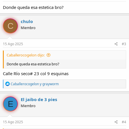
s
:
Donde queda esa estetica bro?
chulo
C
Miembro
15 Ago 2025
#3
Caballerocogelon dijo:
Donde queda esa estetica bro?
Calle Río seco# 23 col 9 esquinas
R
Caballerocogelon
y
grayworm
e
a
c
El jaibo de 3 pies
E
c
Miembro
i
o
n
e
15 Ago 2025
#4
s