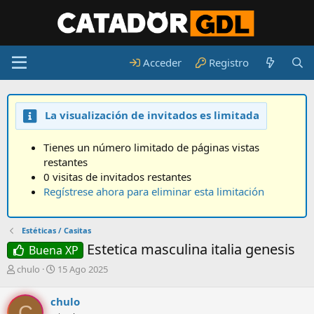
Acceder
Registro
La visualización de invitados es limitada
Tienes un número limitado de páginas vistas
restantes
0 visitas de invitados restantes
Regístrese ahora para eliminar esta limitación
Estéticas / Casitas
Estetica masculina italia genesis
Buena XP
A
F
chulo
15 Ago 2025
u
e
t
c
chulo
o
h
C