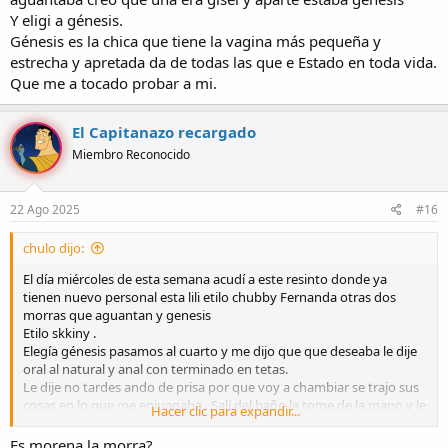
Y eligi a génesis.
Génesis es la chica que tiene la vagina más pequeña y
estrecha y apretada da de todas las que e Estado en toda vida.
Que me a tocado probar a mi.
El Capitanazo recargado
Miembro Reconocido
22 Ago 2025
#16
chulo dijo:
El día miércoles de esta semana acudí a este resinto donde ya
tienen nuevo personal esta lili etilo chubby Fernanda otras dos
morras que aguantan y genesis
Etilo skkiny .
Elegía génesis pasamos al cuarto y me dijo que que deseaba le dije
oral al natural y anal con terminado en tetas.
Le dije no tardes ando de prisa por que voy a chambiar se trajo sus
cosas en lo que me enjuagaba . Salí del baño la tome de la mano y le
Hacer clic para expandir...
di una vuelta y le dije lo que me voy a comer nunca me había
comido una chica delgadita con culito pequeño pero bonito y unas
Es morena la morra?