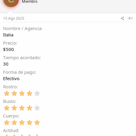
Miembro
r
a
d
d
e
e
15 Ago 2025
#1
l
i
t
n
Nombre / Agencia
e
i
Italia
m
c
a
i
Precio
o
$500
Tiempo acordado
30
Forma de pago
Efectivo
Rostro
4
,
Busto
0
4
0
,
e
Cuerpo
0
s
5
0
t
,
e
Actitud
r
0
s