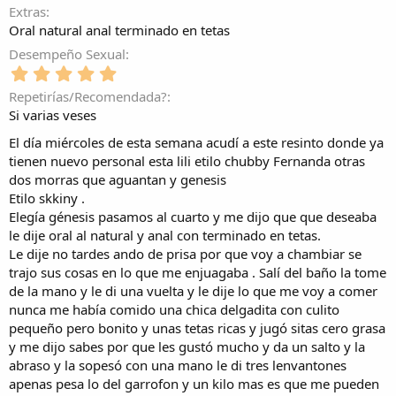
Extras
Oral natural anal terminado en tetas
Desempeño Sexual
5
,
Repetirías/Recomendada?
0
Si varias veses
0
e
El día miércoles de esta semana acudí a este resinto donde ya
s
tienen nuevo personal esta lili etilo chubby Fernanda otras
t
dos morras que aguantan y genesis
r
Etilo skkiny .
e
l
Elegía génesis pasamos al cuarto y me dijo que que deseaba
l
le dije oral al natural y anal con terminado en tetas.
a
Le dije no tardes ando de prisa por que voy a chambiar se
(
trajo sus cosas en lo que me enjuagaba . Salí del baño la tome
s
de la mano y le di una vuelta y le dije lo que me voy a comer
)
nunca me había comido una chica delgadita con culito
pequeño pero bonito y unas tetas ricas y jugó sitas cero grasa
y me dijo sabes por que les gustó mucho y da un salto y la
abraso y la sopesó con una mano le di tres lenvantones
apenas pesa lo del garrofon y un kilo mas es que me pueden