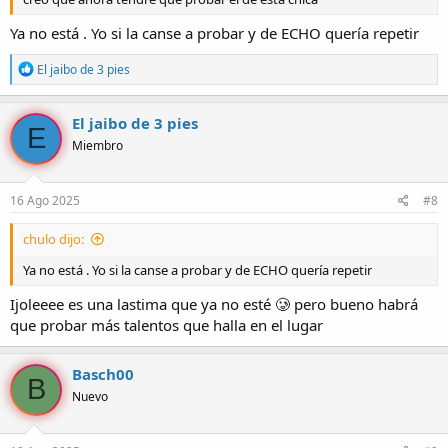
Ya no está . Yo si la canse a probar y de ECHO quería repetir
R
El jaibo de 3 pies
e
a
c
El jaibo de 3 pies
E
c
Miembro
i
o
n
e
16 Ago 2025
#8
s
:
chulo dijo:
Ya no está . Yo si la canse a probar y de ECHO quería repetir
Ijoleeee es una lastima que ya no esté 🥲 pero bueno habrá
que probar más talentos que halla en el lugar
Basch00
B
Nuevo