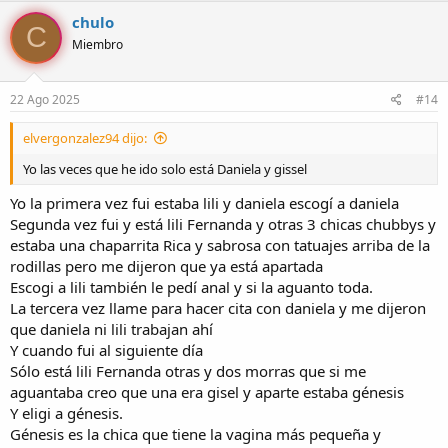
c
chulo
C
c
Miembro
i
o
n
e
22 Ago 2025
#14
s
:
elvergonzalez94 dijo:
Yo las veces que he ido solo está Daniela y gissel
Yo la primera vez fui estaba lili y daniela escogí a daniela
Segunda vez fui y está lili Fernanda y otras 3 chicas chubbys y
estaba una chaparrita Rica y sabrosa con tatuajes arriba de la
rodillas pero me dijeron que ya está apartada
Escogi a lili también le pedí anal y si la aguanto toda.
La tercera vez llame para hacer cita con daniela y me dijeron
que daniela ni lili trabajan ahí
Y cuando fui al siguiente día
Sólo está lili Fernanda otras y dos morras que si me
aguantaba creo que una era gisel y aparte estaba génesis
Y eligi a génesis.
Génesis es la chica que tiene la vagina más pequeña y