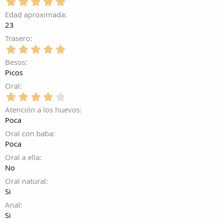
e
5
0
t
l
,
e
Edad aproximada
r
l
0
s
e
23
a
0
t
l
(
e
Trasero
r
l
s
s
e
5
a
)
t
l
,
(
Besos
r
l
0
s
e
Picos
a
0
)
l
(
e
Oral
l
s
s
4
a
)
t
,
(
Atención a los huevos
r
0
s
e
Poca
0
)
l
e
Oral con baba
l
s
Poca
a
t
(
Oral a ella
r
s
e
No
)
l
Oral natural
l
Si
a
(
Anal
s
Si
)