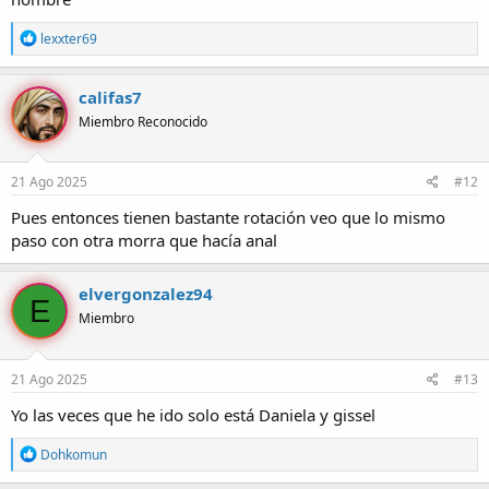
R
lexxter69
e
a
c
califas7
c
Miembro Reconocido
i
o
n
e
21 Ago 2025
#12
s
:
Pues entonces tienen bastante rotación veo que lo mismo
paso con otra morra que hacía anal
elvergonzalez94
E
Miembro
21 Ago 2025
#13
Yo las veces que he ido solo está Daniela y gissel
R
Dohkomun
e
a