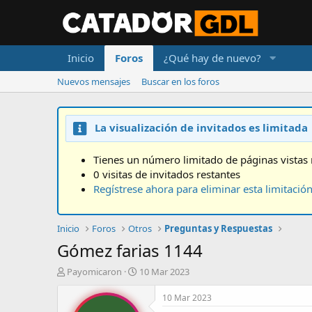
Inicio
Foros
¿Qué hay de nuevo?
Nuevos mensajes
Buscar en los foros
La visualización de invitados es limitada
Tienes un número limitado de páginas vistas 
0 visitas de invitados restantes
Regístrese ahora para eliminar esta limitació
Inicio
Foros
Otros
Preguntas y Respuestas
Gómez farias 1144
A
F
Payomicaron
10 Mar 2023
u
e
t
c
10 Mar 2023
o
h