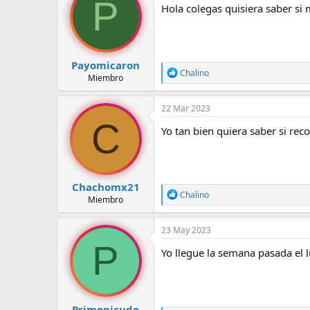
P
Hola colegas quisiera saber s
r
a
d
d
e
e
l
i
t
n
Payomicaron
e
i
R
Chalino
Miembro
e
m
c
a
a
i
c
22 Mar 2023
o
c
C
i
Yo tan bien quiera saber si rec
o
n
e
s
:
Chachomx21
R
Chalino
Miembro
e
a
c
23 May 2023
c
P
i
Yo llegue la semana pasada el 
o
n
e
s
:
Primopicudo