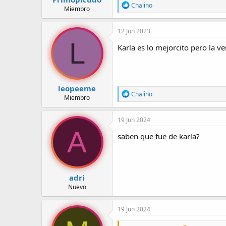
R
Chalino
Miembro
e
a
c
12 Jun 2023
c
L
i
Karla es lo mejorcito pero la v
o
n
e
s
:
leopeeme
R
Chalino
Miembro
e
a
c
19 Jun 2024
c
A
i
saben que fue de karla?
o
n
e
s
:
adri
Nuevo
19 Jun 2024