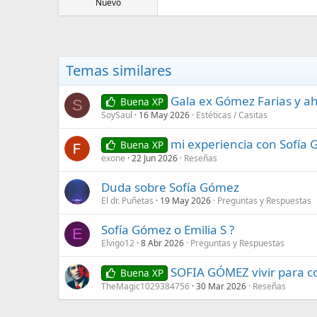
Nuevo
Temas similares
Gala ex Gómez Farias y 
Buena XP
S
SoySaul
16 May 2026
Estéticas / Casitas
mi experiencia con Sofía
Buena XP
exone
22 Jun 2026
Reseñas
Duda sobre Sofía Gómez
El dr. Puñetas
19 May 2026
Preguntas y Respuestas
Sofía Gómez o Emilia S ?
E
Elvigo12
8 Abr 2026
Preguntas y Respuestas
SOFIA GÓMEZ vivir para c
Buena XP
TheMagic1029384756
30 Mar 2026
Reseñas