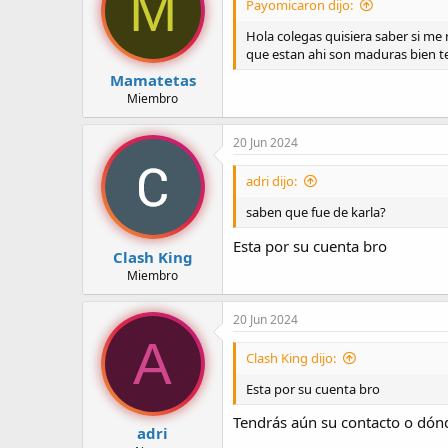
M
Payomicaron dijo:
Hola colegas quisiera saber si m
que estan ahi son maduras bien te
Mamatetas
Miembro
20 Jun 2024
adri dijo:
saben que fue de karla?
Esta por su cuenta bro
Clash King
Miembro
20 Jun 2024
A
Clash King dijo:
Esta por su cuenta bro
Tendrás aún su contacto o dón
adri