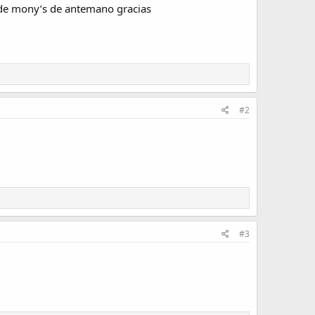
 de mony’s de antemano gracias
#2
#3