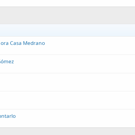
ahora Casa Medrano
 Gómez
ontarlo