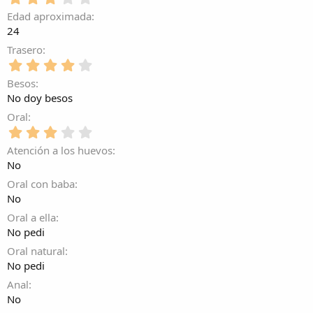
0
t
l
,
e
Edad aproximada
r
l
0
s
e
24
a
0
t
l
(
e
Trasero
r
l
s
s
e
4
a
)
t
l
,
(
Besos
r
l
0
s
e
No doy besos
a
0
)
l
(
e
Oral
l
s
s
3
a
)
t
,
(
Atención a los huevos
r
0
s
e
No
0
)
l
e
Oral con baba
l
s
No
a
t
(
Oral a ella
r
s
e
No pedi
)
l
Oral natural
l
No pedi
a
(
Anal
s
No
)