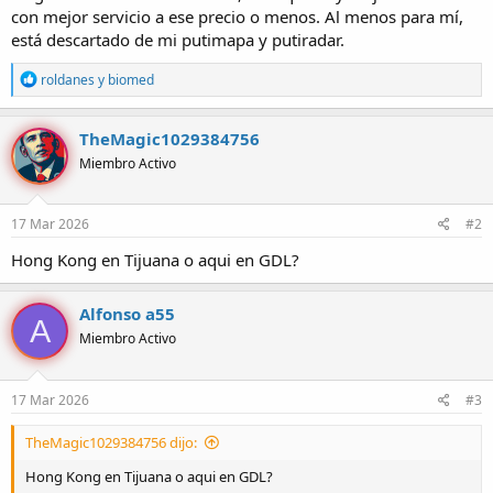
con mejor servicio a ese precio o menos. Al menos para mí,
está descartado de mi putimapa y putiradar.
R
roldanes
y
biomed
e
a
c
TheMagic1029384756
c
Miembro Activo
i
o
n
e
17 Mar 2026
#2
s
:
Hong Kong en Tijuana o aqui en GDL?
Alfonso a55
A
Miembro Activo
17 Mar 2026
#3
TheMagic1029384756 dijo:
Hong Kong en Tijuana o aqui en GDL?