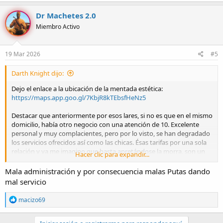
Dr Machetes 2.0
Miembro Activo
19 Mar 2026
#5
Darth Knight dijo:
Dejo el enlace a la ubicación de la mentada estética:
https://maps.app.goo.gl/7KbjR8kTEbsfHeNz5
Destacar que anteriormente por esos lares, si no es que en el mismo
domicilio, había otro negocio con una atención de 10. Excelente
personal y muy complacientes, pero por lo visto, se han degradado
los servicios ofrecidos así como las chicas. Ésas tarifas por una sola
relación y ya me imagino que hasta apretándose la morra, son un
Hacer clic para expandir...
insulto y una desgracia. Qué necesidad de esforzarse para estar
bombeando 50 minutos si cooperando, pudiera dividirse en dos
Mala administración y por consecuencia malas Putas dando
sesiones que fueran más placenteras para ambos? En fin, tache al
mal servicio
congal, hasta que los administradores se pongan las pilas
R
macizo69
e
a
c