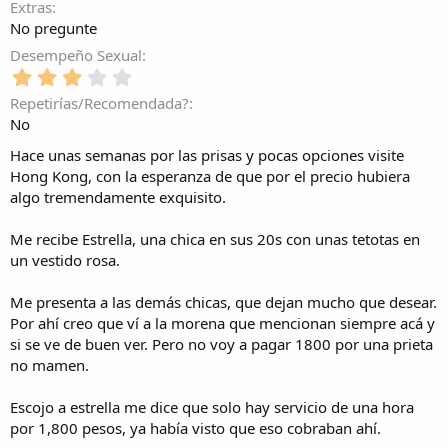
Extras
No pregunte
Desempeño Sexual
3
,
Repetirías/Recomendada?
0
No
0
e
Hace unas semanas por las prisas y pocas opciones visite
s
Hong Kong, con la esperanza de que por el precio hubiera
t
algo tremendamente exquisito.
r
e
l
Me recibe Estrella, una chica en sus 20s con unas tetotas en
l
un vestido rosa.
a
(
Me presenta a las demás chicas, que dejan mucho que desear.
s
Por ahí creo que ví a la morena que mencionan siempre acá y
)
si se ve de buen ver. Pero no voy a pagar 1800 por una prieta
no mamen.
Escojo a estrella me dice que solo hay servicio de una hora
por 1,800 pesos, ya había visto que eso cobraban ahí.