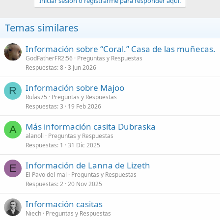
Iniciar sesión o registrarme para responder aquí.
c
i
o
Temas similares
n
e
s
Información sobre “Coral.” Casa de las muñecas.
:
GodFatherFR2:56
Preguntas y Respuestas
Respuestas
8
3 Jun 2026
Información sobre Majoo
R
Rulas75
Preguntas y Respuestas
Respuestas
3
19 Feb 2026
Más información casita Dubraska
A
alanoli
Preguntas y Respuestas
Respuestas
1
31 Dic 2025
Información de Lanna de Lizeth
E
El Pavo del mal
Preguntas y Respuestas
Respuestas
2
20 Nov 2025
Información casitas
Niech
Preguntas y Respuestas