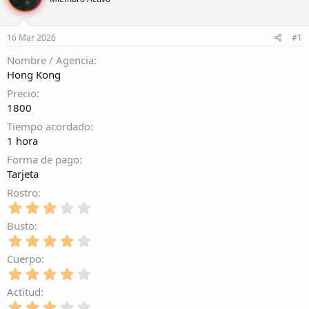
r
a
d
d
e
e
16 Mar 2026
#1
l
i
t
n
Nombre / Agencia
e
i
Hong Kong
m
c
a
i
Precio
o
1800
Tiempo acordado
1 hora
Forma de pago
Tarjeta
Rostro
3
,
Busto
0
4
0
,
e
Cuerpo
0
s
4
0
t
,
e
Actitud
r
0
s
e
3