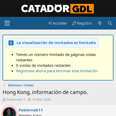
Acceder
Registro
La visualización de invitados es limitada
Tienes un número limitado de páginas vistas
restantes
0 visitas de invitados restantes
Regístrese ahora para eliminar esta limitación
Estéticas / Casitas
Hong Kong, información de campo.
A
F
Pasternak11
16 Mar 2026
u
e
t
c
Pasternak11
o
h
Miembro Activo