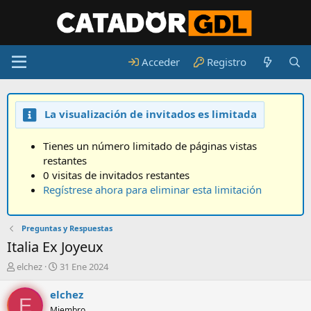
Acceder
Registro
La visualización de invitados es limitada
Tienes un número limitado de páginas vistas
restantes
0 visitas de invitados restantes
Regístrese ahora para eliminar esta limitación
Preguntas y Respuestas
Italia Ex Joyeux
A
F
elchez
31 Ene 2024
u
e
t
c
elchez
E
o
h
Miembro