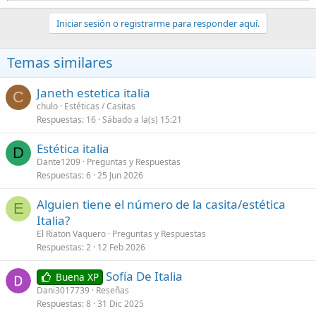
a
c
Iniciar sesión o registrarme para responder aquí.
c
i
o
Temas similares
n
e
s
Janeth estetica italia
C
:
chulo
Estéticas / Casitas
Respuestas
16
Sábado a la(s) 15:21
Estética italia
D
Dante1209
Preguntas y Respuestas
Respuestas
6
25 Jun 2026
Alguien tiene el número de la casita/estética
E
Italia?
El Riaton Vaquero
Preguntas y Respuestas
Respuestas
2
12 Feb 2026
Sofía De Italia
Buena XP
Dani3017739
Reseñas
Respuestas
8
31 Dic 2025