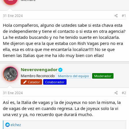
r
a
d
d
e
e
31 Ene 2024
#1
l
i
t
n
Hola compañeros, alguno de ustedes sabe si esta chava esta
e
i
de independiente y tiene el contacto o si esta en otra agencia?
m
c
La he estado buscando y no he tenido suerte en localizarla.
a
i
Me dijeron que era la que estaba con Rish Vagas pero no era
o
ella, esa es otra que me encantaría localizar!!!! No se que
tienen las Italias que me ha ido muy bien con ellas!
Neverovengador
Miembro Reconocido
Miembro del equipo
Moderador
Catador
Colaborador
31 Ene 2024
#2
Así es, la Italia de vagas y la de jouyeux no son la misma, la
de vagas de vez en cuando regresa. La de joyeux solo la vi
una vez y ya, no recuerdo que durará mucho.
R
elchez
e