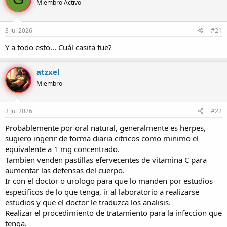
Miembro Activo
r
a
d
d
e
e
3 Jul 2026
#21
l
i
t
n
Y a todo esto... Cuál casita fue?
e
i
m
c
a
i
atzxel
o
Miembro
3 Jul 2026
#22
Probablemente por oral natural, generalmente es herpes,
sugiero ingerir de forma diaria citricos como minimo el
equivalente a 1 mg concentrado.
Tambien venden pastillas efervecentes de vitamina C para
aumentar las defensas del cuerpo.
Ir con el doctor o urologo para que lo manden por estudios
especificos de lo que tenga, ir al laboratorio a realizarse
estudios y que el doctor le traduzca los analisis.
Realizar el procedimiento de tratamiento para la infeccion que
tenga.