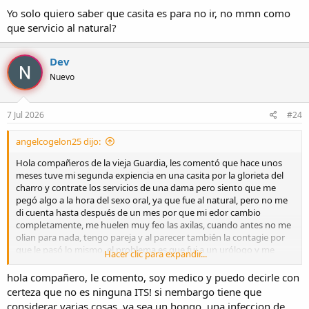
:
Yo solo quiero saber que casita es para no ir, no mmn como
que servicio al natural?
Dev
Nuevo
7 Jul 2026
#24
angelcogelon25 dijo:
Hola compañeros de la vieja Guardia, les comentó que hace unos
meses tuve mi segunda expiencia en una casita por la glorieta del
charro y contrate los servicios de una dama pero siento que me
pegó algo a la hora del sexo oral, ya que fue al natural, pero no me
di cuenta hasta después de un mes por que mi edor cambio
completamente, me huelen muy feo las axilas, cuando antes no me
olian para nada, tengo pareja y al parecer también la contagie por
que le pasó lo mismo, el problema es que fui a un urólogo y me
Hacer clic para expandir...
recetaron medicina con tratamiento de un mes al igual que a mí
pareja pero al terminar el tratamiento seguimos igual, ya fui a
hola compañero, le comento, soy medico y puedo decirle con
diferentes urólogos y según no tengo ninguna infección o ETS, no
certeza que no es ninguna ITS! si nembargo tiene que
se si será una bacteria, por que a mí suegra también creó que se le
considerar varias cosas, ya sea un hongo, una infeccion de