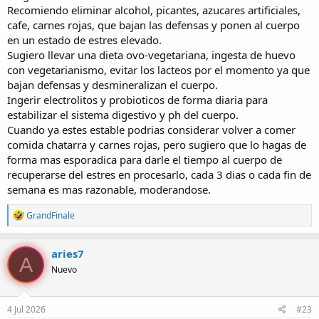
Recomiendo eliminar alcohol, picantes, azucares artificiales,
cafe, carnes rojas, que bajan las defensas y ponen al cuerpo
en un estado de estres elevado.
Sugiero llevar una dieta ovo-vegetariana, ingesta de huevo
con vegetarianismo, evitar los lacteos por el momento ya que
bajan defensas y desmineralizan el cuerpo.
Ingerir electrolitos y probioticos de forma diaria para
estabilizar el sistema digestivo y ph del cuerpo.
Cuando ya estes estable podrias considerar volver a comer
comida chatarra y carnes rojas, pero sugiero que lo hagas de
forma mas esporadica para darle el tiempo al cuerpo de
recuperarse del estres en procesarlo, cada 3 dias o cada fin de
semana es mas razonable, moderandose.
R
GrandFinale
e
a
c
aries7
A
c
Nuevo
i
o
n
e
4 Jul 2026
#23
s