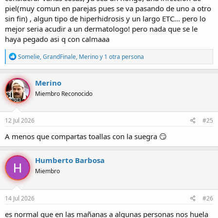
pegó, no sabrían como y donde podría saber con exactitud que
piel(muy comun en parejas pues se va pasando de uno a otro
pueda tener?
sin fin) , algun tipo de hiperhidrosis y un largo ETC... pero lo
mejor seria acudir a un dermatologo! pero nada que se le
haya pegado asi q con calmaaa
R
Somelie
,
GrandFinale
,
Merino
y 1 otra persona
e
a
c
Merino
c
Miembro Reconocido
i
o
n
e
12 Jul 2026
#25
s
:
A menos que compartas toallas con la suegra 😏
Humberto Barbosa
Miembro
14 Jul 2026
#26
es normal que en las mañanas a algunas personas nos huela