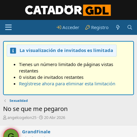
Acceder
Registro
La visualización de invitados es limitada
Tienes un número limitado de páginas vistas
restantes
0 visitas de invitados restantes
Regístrese ahora para eliminar esta limitación
Sexualidad
No se que me pegaron
A
F
angelcogelon25
20 Abr 2026
u
e
t
c
GrandFinale
o
h
G