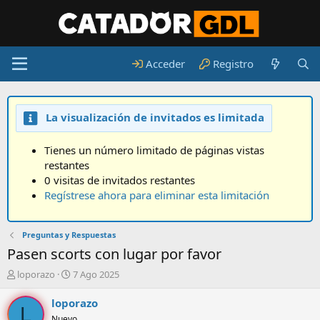
Acceder
Registro
La visualización de invitados es limitada
Tienes un número limitado de páginas vistas
restantes
0 visitas de invitados restantes
Regístrese ahora para eliminar esta limitación
Preguntas y Respuestas
Pasen scorts con lugar por favor
A
F
loporazo
7 Ago 2025
u
e
t
c
loporazo
L
o
h
Nuevo