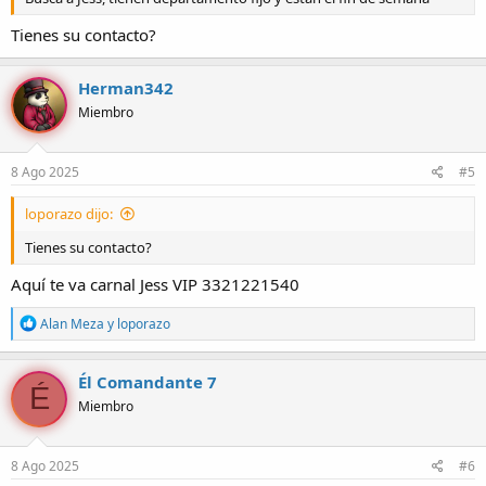
Tienes su contacto?
Herman342
Miembro
8 Ago 2025
#5
loporazo dijo:
Tienes su contacto?
Aquí te va carnal Jess VIP 3321221540
R
Alan Meza
y
loporazo
e
a
c
Él Comandante 7
É
c
Miembro
i
o
n
e
8 Ago 2025
#6
s