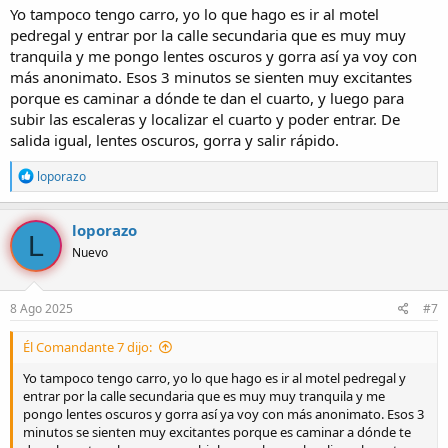
:
Yo tampoco tengo carro, yo lo que hago es ir al motel
pedregal y entrar por la calle secundaria que es muy muy
tranquila y me pongo lentes oscuros y gorra así ya voy con
más anonimato. Esos 3 minutos se sienten muy excitantes
porque es caminar a dónde te dan el cuarto, y luego para
subir las escaleras y localizar el cuarto y poder entrar. De
salida igual, lentes oscuros, gorra y salir rápido.
R
loporazo
e
a
c
loporazo
L
c
Nuevo
i
o
n
e
8 Ago 2025
#7
s
:
Él Comandante 7 dijo:
Yo tampoco tengo carro, yo lo que hago es ir al motel pedregal y
entrar por la calle secundaria que es muy muy tranquila y me
pongo lentes oscuros y gorra así ya voy con más anonimato. Esos 3
minutos se sienten muy excitantes porque es caminar a dónde te