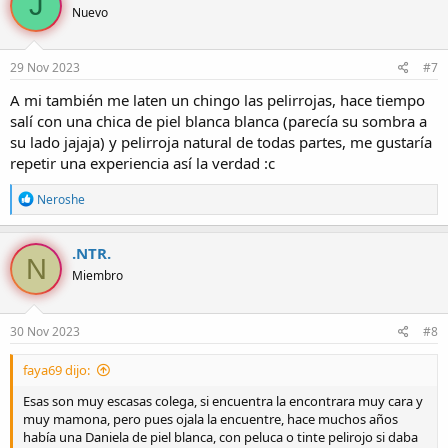
J
Nuevo
29 Nov 2023
#7
A mi también me laten un chingo las pelirrojas, hace tiempo
salí con una chica de piel blanca blanca (parecía su sombra a
su lado jajaja) y pelirroja natural de todas partes, me gustaría
repetir una experiencia así la verdad :c
R
Neroshe
e
a
c
.NTR.
N
c
Miembro
i
o
n
e
30 Nov 2023
#8
s
:
faya69 dijo:
Esas son muy escasas colega, si encuentra la encontrara muy cara y
muy mamona, pero pues ojala la encuentre, hace muchos años
había una Daniela de piel blanca, con peluca o tinte pelirojo si daba