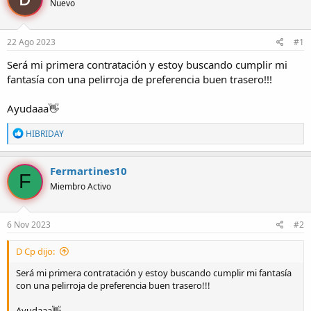
Nuevo
r
a
d
d
e
e
22 Ago 2023
#1
l
i
t
n
Será mi primera contratación y estoy buscando cumplir mi
e
i
fantasía con una pelirroja de preferencia buen trasero!!!
m
c
a
i
o
Ayudaaa👋
R
HIBRIDAY
e
a
c
Fermartines10
F
c
Miembro Activo
i
o
n
e
6 Nov 2023
#2
s
:
D Cp dijo:
Será mi primera contratación y estoy buscando cumplir mi fantasía
con una pelirroja de preferencia buen trasero!!!
Ayudaaa👋