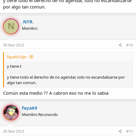
y tiene todo el derecho de no agendar, solo no escandalizarse
por algo tan comun.
.NTR.
N
Miembro
30 Nov 2023
#10
faya69 dijo:
y tiene t
y tiene todo el derecho de no agendar, solo no escandalizarse por
algo tan comun.
Común esta medio ?? A cabron eso no me lo sabia
faya69
Miembro Reconocido
30 Nov 2023
#11