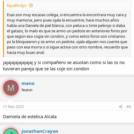
:
faya69 dijo:
Esas son muy escasas colega, si encuentra la encontrara muy cara y
muy mamona, pero pues ojala la encuentre, hace muchos años
había una Daniela de piel blanca, con peluca o tinte pelirojo si daba
el gatazo, lo malo es que se armo un pedote en anteriores foros por
que según eso cogia sin condon, y como estos foros son cristianos
ps la bloquearon y se armo un pedote. ojala alguien nos cuente que
paso con esa morra o si sigue activa con otro nombre, recuerdo que
hacia muy buan anal.
jajajajajajajajaj y si compañero se asustan como si las ss no
tuvieran pareja que se las coje sin condon
meno
M
Nuevo
11 Nov 2023
#6
Damiela de estetica Alcala
JonathanCrayon