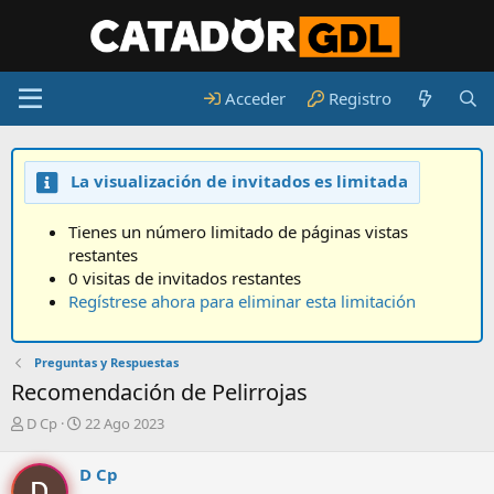
Acceder
Registro
La visualización de invitados es limitada
Tienes un número limitado de páginas vistas
restantes
0 visitas de invitados restantes
Regístrese ahora para eliminar esta limitación
Preguntas y Respuestas
Recomendación de Pelirrojas
A
F
D Cp
22 Ago 2023
u
e
t
c
D Cp
o
h