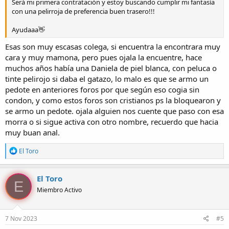
Será mi primera contratación y estoy buscando cumplir mi fantasía
con una pelirroja de preferencia buen trasero!!!
Ayudaaa👋
Esas son muy escasas colega, si encuentra la encontrara muy
cara y muy mamona, pero pues ojala la encuentre, hace
muchos años había una Daniela de piel blanca, con peluca o
tinte pelirojo si daba el gatazo, lo malo es que se armo un
pedote en anteriores foros por que según eso cogia sin
condon, y como estos foros son cristianos ps la bloquearon y
se armo un pedote. ojala alguien nos cuente que paso con esa
morra o si sigue activa con otro nombre, recuerdo que hacia
muy buan anal.
R
El Toro
e
a
c
El Toro
E
c
Miembro Activo
i
o
n
e
7 Nov 2023
#5
s