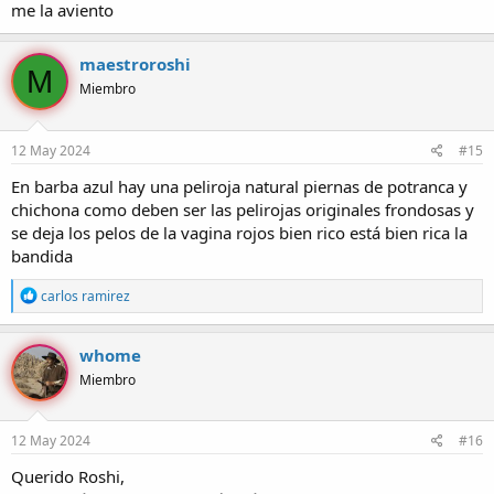
me la aviento
maestroroshi
M
Miembro
12 May 2024
#15
En barba azul hay una peliroja natural piernas de potranca y
chichona como deben ser las pelirojas originales frondosas y
se deja los pelos de la vagina rojos bien rico está bien rica la
bandida
R
carlos ramirez
e
a
c
whome
c
Miembro
i
o
n
e
12 May 2024
#16
s
:
Querido Roshi,