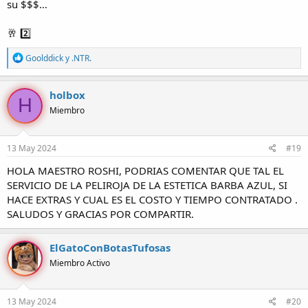
su $$$…
🥂 2️⃣
R
Goolddick
y
.NTR.
e
a
c
holbox
H
c
Miembro
i
o
n
e
13 May 2024
#19
s
:
HOLA MAESTRO ROSHI, PODRIAS COMENTAR QUE TAL EL
SERVICIO DE LA PELIROJA DE LA ESTETICA BARBA AZUL, SI
HACE EXTRAS Y CUAL ES EL COSTO Y TIEMPO CONTRATADO .
SALUDOS Y GRACIAS POR COMPARTIR.
ElGatoConBotasTufosas
Miembro Activo
13 May 2024
#20