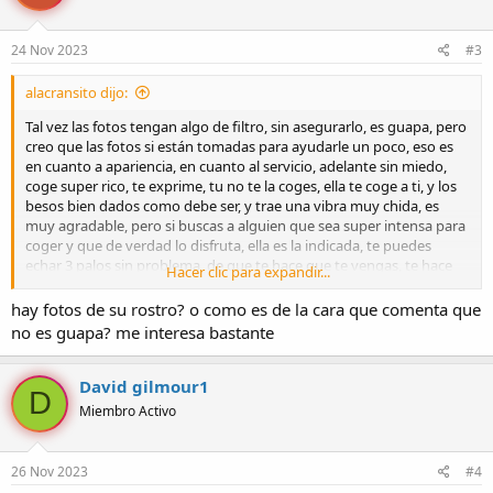
o
n
e
24 Nov 2023
#3
s
:
alacransito dijo:
Tal vez las fotos tengan algo de filtro, sin asegurarlo, es guapa, pero
creo que las fotos si están tomadas para ayudarle un poco, eso es
en cuanto a apariencia, en cuanto al servicio, adelante sin miedo,
coge super rico, te exprime, tu no te la coges, ella te coge a ti, y los
besos bien dados como debe ser, y trae una vibra muy chida, es
muy agradable, pero si buscas a alguien que sea super intensa para
coger y que de verdad lo disfruta, ella es la indicada, te puedes
echar 3 palos sin problema, de que te hace que te vengas, te hace
Hacer clic para expandir...
que te vengas....
hay fotos de su rostro? o como es de la cara que comenta que
no es guapa? me interesa bastante
David gilmour1
D
Miembro Activo
26 Nov 2023
#4