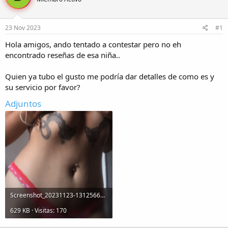
r
a
d
d
e
e
23 Nov 2023
#1
l
i
t
n
Hola amigos, ando tentado a contestar pero no eh
e
i
encontrado reseñas de esa niña..
m
c
a
i
Quien ya tubo el gusto me podría dar detalles de como es y
o
su servicio por favor?
Adjuntos
Screenshot_20231123-131256651 (1).png
629 KB · Visitas: 170