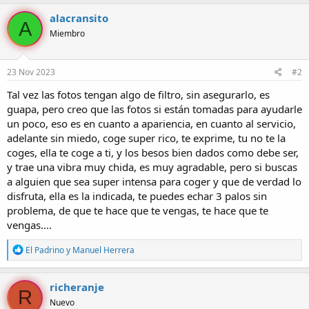
alacransito
A
Miembro
23 Nov 2023
#2
Tal vez las fotos tengan algo de filtro, sin asegurarlo, es
guapa, pero creo que las fotos si están tomadas para ayudarle
un poco, eso es en cuanto a apariencia, en cuanto al servicio,
adelante sin miedo, coge super rico, te exprime, tu no te la
coges, ella te coge a ti, y los besos bien dados como debe ser,
y trae una vibra muy chida, es muy agradable, pero si buscas
a alguien que sea super intensa para coger y que de verdad lo
disfruta, ella es la indicada, te puedes echar 3 palos sin
problema, de que te hace que te vengas, te hace que te
vengas....
R
El Padrino
y
Manuel Herrera
e
a
c
richeranje
R
c
Nuevo
i