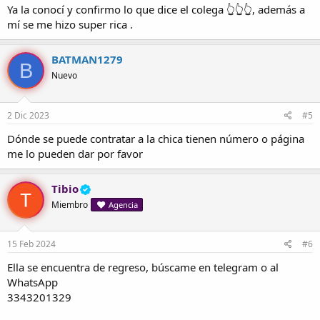
Ya la conocí y confirmo lo que dice el colega 👆👆👆, además a
mí se me hizo super rica .
BATMAN1279
B
Nuevo
2 Dic 2023
#5
Dónde se puede contratar a la chica tienen número o página
me lo pueden dar por favor
Tibio
Miembro
Agencia
15 Feb 2024
#6
Ella se encuentra de regreso, búscame en telegram o al
WhatsApp
3343201329