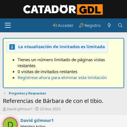
Acceder
Registro
La visualización de invitados es limitada
Tienes un número limitado de páginas vistas
restantes
0 visitas de invitados restantes
Regístrese ahora para eliminar esta limitación
Preguntas y Respuestas
Referencias de Bárbara de con el tibio.
A
F
David gilmour1
23 Nov 2023
u
e
t
c
David gilmour1
D
o
h
Miembro Activo