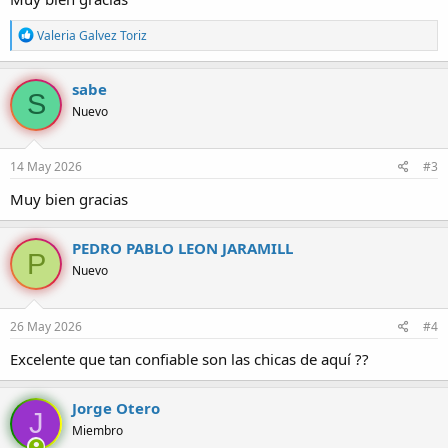
R
Valeria Galvez Toriz
e
a
c
sabe
S
c
Nuevo
i
o
n
e
14 May 2026
#3
s
:
Muy bien gracias
PEDRO PABLO LEON JARAMILL
P
Nuevo
26 May 2026
#4
Excelente que tan confiable son las chicas de aquí ??
Jorge Otero
J
Miembro