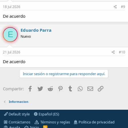
18 Jul 2026
#9
De acuerdo
Eduardo Parra
E
Nuevo
21 Jul 2026
#10
De acuerdo
Iniciar sesión o registrarme para responder aquí.
Facebook
Twitter
Reddit
Pinterest
Tumblr
WhatsApp
Correo electróni
Enlace
Compartir:
Informacion
Default style
Español (ES)
Contáctanos
Términos y reglas
Política de privacidad
Ayuda
Inicio
R