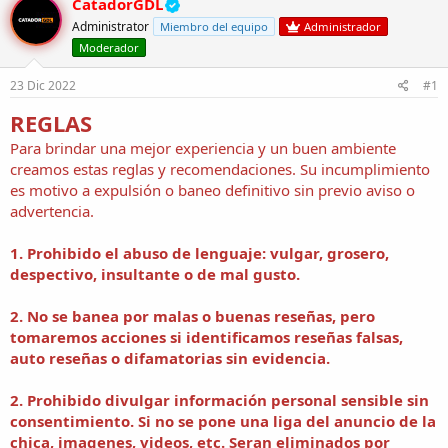
CatadorGDL
o
h
Administrator
Miembro del equipo
Administrador
r
a
Moderador
d
d
e
e
23 Dic 2022
#1
l
i
t
n
REGLAS
e
i
m
c
Para brindar una mejor experiencia y un buen ambiente
a
i
creamos estas reglas y recomendaciones. Su incumplimiento
o
es motivo a expulsión o baneo definitivo sin previo aviso o
advertencia.
1. Prohibido el abuso de lenguaje:
vulgar, grosero,
despectivo, insultante
o de mal gusto.
2.
No se banea por malas o buenas reseñas, pero
tomaremos acciones si identificamos reseñas falsas,
auto reseñas o difamatorias sin evidencia.
2. Prohibido divulgar información personal
sensible
sin
consentimiento. Si no se pone una liga del anuncio de la
chica, imagenes, videos, etc. Seran eliminados por