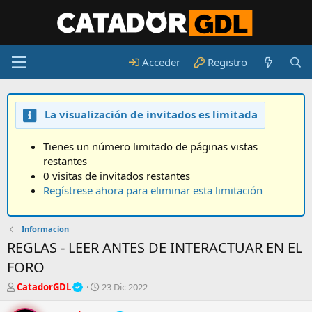
Acceder
Registro
La visualización de invitados es limitada
Tienes un número limitado de páginas vistas
restantes
0 visitas de invitados restantes
Regístrese ahora para eliminar esta limitación
Informacion
REGLAS - LEER ANTES DE INTERACTUAR EN EL
FORO
A
F
CatadorGDL
23 Dic 2022
u
e
t
c