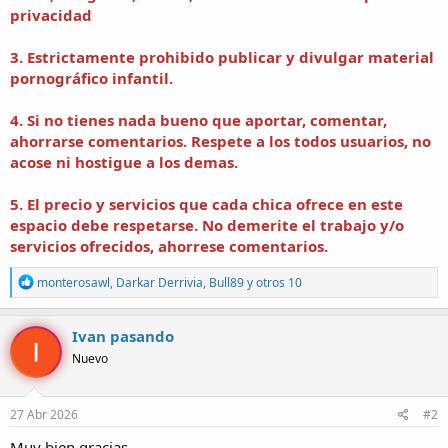
privacidad
3. Estrictamente prohibido publicar y divulgar material
pornográfico infantil.
4. Si no tienes nada bueno que aportar, comentar,
ahorrarse comentarios. Respete a los todos usuarios, no
acose ni hostigue a los demas.
5. El precio y servicios que cada chica ofrece en este
espacio debe respetarse. No demerite el trabajo y/o
servicios ofrecidos, ahorrese comentarios.
R
monterosawl
,
Darkar Derrivia
,
Bull89
y otros 10
e
a
c
Ivan pasando
c
Nuevo
i
o
n
e
27 Abr 2026
#2
s
:
Muy bien gracias