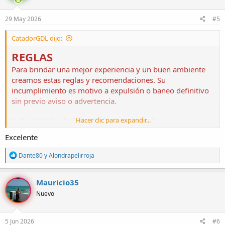
29 May 2026
#5
CatadorGDL dijo:
REGLAS
Para brindar una mejor experiencia y un buen ambiente
creamos estas reglas y recomendaciones. Su
incumplimiento es motivo a expulsión o baneo definitivo
sin previo aviso o advertencia.
1. Prohibido el abuso de lenguaje:
Hacer clic para expandir...
vulgar, grosero,
despectivo, insultante
o de mal gusto.
Excelente
2.
No se banea por malas o buenas reseñas, pero
R
Dante80
y
Alondrapelirroja
tomaremos acciones si identificamos reseñas falsas,
e
a
auto reseñas o difamatorias sin evidencia.
c
Mauricio35
c
2. Prohibido divulgar información personal
sensible
Nuevo
i
o
sin consentimiento.
n
e
5 Jun 2026
#6
3. Estrictamente prohibido publicar y divulgar