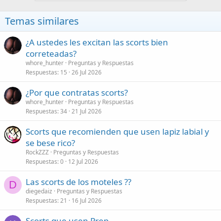
c
i
o
Temas similares
n
e
s
¿A ustedes les excitan las scorts bien
:
correteadas?
whore_hunter
Preguntas y Respuestas
Respuestas
15
26 Jul 2026
¿Por que contratas scorts?
whore_hunter
Preguntas y Respuestas
Respuestas
34
21 Jul 2026
Scorts que recomienden que usen lapiz labial y
se bese rico?
RockZZZ
Preguntas y Respuestas
Respuestas
0
12 Jul 2026
Las scorts de los moteles ??
D
diegedaiz
Preguntas y Respuestas
Respuestas
21
16 Jul 2026
Scorts que usen Prep