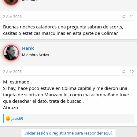
r
a
d
d
e
e
2 Abr 2026
#1
l
i
t
n
Buenas noches catadores una pregunta sabran de scorts,
e
i
casitas o esteticas masculinas en esta parte de Colima?
m
c
a
i
o
Hank
Miembro Activo
2 Abr 2026
#2
Mi estimado..
Si hay, hace poco estuve en Colima capital y me dieron una
tarjeta de scorts en Manzanillo, como iba acompañado tuve
que desechar el dato, trata de buscar...
Abrazo
R
Javis69
e
a
c
Iniciar sesión o registrarme para responder aquí.