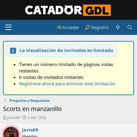
Acceder
Registro
La visualización de invitados es limitada
Tienes un número limitado de páginas vistas
restantes
0 visitas de invitados restantes
Regístrese ahora para eliminar esta limitación
Preguntas y Respuestas
Scorts en manzanillo
A
F
Javis69
2 Abr 2026
u
e
t
c
Javis69
o
h
Miembro