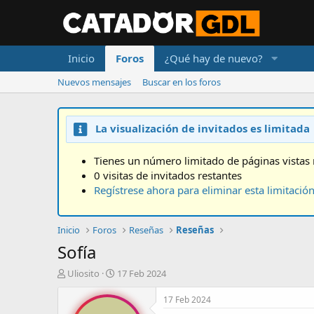
Inicio
Foros
¿Qué hay de nuevo?
Nuevos mensajes
Buscar en los foros
La visualización de invitados es limitada
Tienes un número limitado de páginas vistas 
0 visitas de invitados restantes
Regístrese ahora para eliminar esta limitació
Inicio
Foros
Reseñas
Reseñas
Sofía
A
F
Uliosito
17 Feb 2024
u
e
t
c
17 Feb 2024
o
h