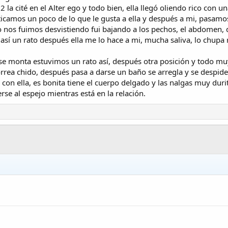
s
s
a
2 la cité en el Alter ego y todo bien, ella llegó oliendo rico con un
)
t
(
laticamos un poco de lo que le gusta a ella y después a mi, pasam
r
s
 nos fuimos desvistiendo fui bajando a los pechos, el abdomen, de
e
)
e así un rato después ella me lo hace a mi, mucha saliva, lo chup
l
l
a
 monta estuvimos un rato así, después otra posición y todo muy 
(
orrea chido, después pasa a darse un baño se arregla y se despide
s
con ella, es bonita tiene el cuerpo delgado y las nalgas muy duri
)
rse al espejo mientras está en la relación.