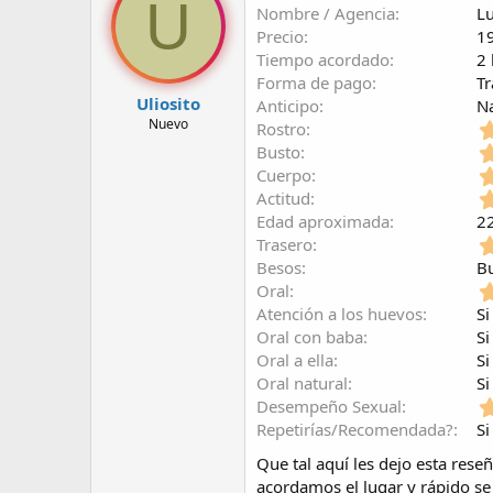
U
Nombre / Agencia
Lu
r
a
d
d
Precio
1
e
e
Tiempo acordado
2 
l
i
Forma de pago
Tr
t
n
Uliosito
Anticipo
N
e
i
Nuevo
Rostro
m
c
Busto
a
i
o
Cuerpo
Actitud
Edad aproximada
2
Trasero
Besos
B
Oral
Atención a los huevos
Si
Oral con baba
Si
Oral a ella
Si
Oral natural
Si
Desempeño Sexual
Repetirías/Recomendada?
Si
Que tal aquí les dejo esta rese
acordamos el lugar y rápido se 