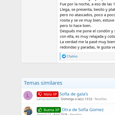
Fue por la noche, a eso de las 1
Llega, se presenta, besito y p
pero no atascados, poco a poco
rosita y se ve muy bien, estuv
pero lo hace bien.
Después me pone el condón y se
con ella, es muy relajada y cot
La verdad me la pasé muy bien 
redondas y paradas, le gusta ve
R
Chalino
e
a
c
c
i
o
Temas similares
n
e
s
Sofía de gala’s
Mala XP
L
:
Lamaravisha00
Domingo a la(s) 13:52
Reseñas
Otra de Sofía Gomez
Buena XP
Inven0r74
9 Jul 2026
Reseñas