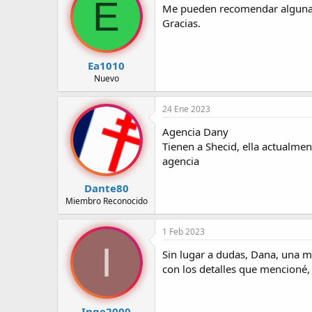
E
Me pueden recomendar alguna c
r
a
d
d
Gracias.
e
e
l
i
t
n
Ea1010
e
i
Nuevo
m
c
a
i
24 Ene 2023
o
Agencia Dany
Tienen a Shecid, ella actualmen
agencia
Dante80
Miembro Reconocido
1 Feb 2023
I
Sin lugar a dudas, Dana, una mi
con los detalles que mencioné, 
Inge2000