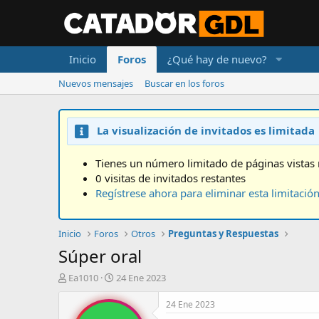
Inicio
Foros
¿Qué hay de nuevo?
Nuevos mensajes
Buscar en los foros
La visualización de invitados es limitada
Tienes un número limitado de páginas vistas 
0 visitas de invitados restantes
Regístrese ahora para eliminar esta limitació
Inicio
Foros
Otros
Preguntas y Respuestas
Súper oral
A
F
Ea1010
24 Ene 2023
u
e
t
c
24 Ene 2023
o
h