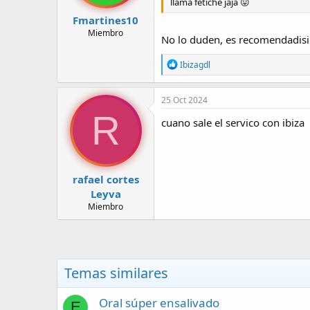
llama fetiche jaja 😛
s
:
Fmartines10
Miembro
No lo duden, es recomendadisi
R
Ibizagdl
e
a
c
25 Oct 2024
c
R
i
cuano sale el servico con ibiza
o
n
e
s
:
rafael cortes
Leyva
Miembro
Temas similares
Oral súper ensalivado
E