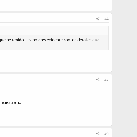
#4
ue he tenido.... Si no eres exigente con los detalles que
#5
muestran...
#6