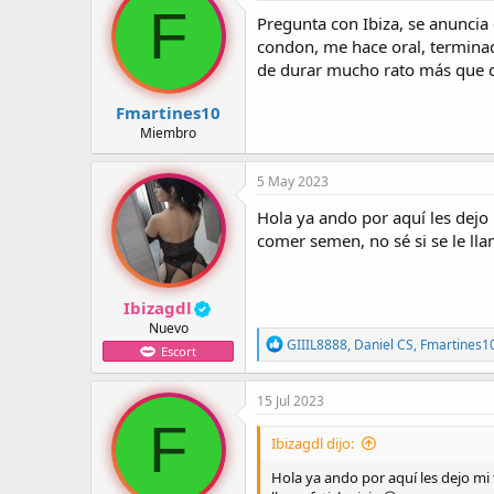
F
Pregunta con Ibiza, se anuncia
condon, me hace oral, terminad
de durar mucho rato más que de
Fmartines10
Miembro
5 May 2023
Hola ya ando por aquí les dejo
comer semen, no sé si se le llam
Ibizagdl
Nuevo
R
GIIIL8888
,
Daniel CS
,
Fmartines1
Escort
e
a
c
15 Jul 2023
c
F
i
Ibizagdl dijo:
o
n
Hola ya ando por aquí les dejo mi
e