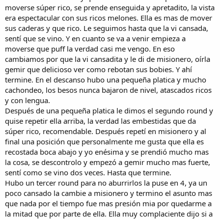
moverse súper rico, se prende enseguida y apretadito, la vista
era espectacular con sus ricos melones. Ella es mas de mover
sus caderas y que rico. Le seguimos hasta que la vi cansada,
sentí que se vino. Y en cuanto se va a venir empieza a
moverse que puff la verdad casi me vengo. En eso
cambiamos por que la vi cansadita y le di de misionero, oírla
gemir que delicioso ver como rebotan sus bobies. Y ahí
termine. En el descanso hubo una pequeña platica y mucho
cachondeo, los besos nunca bajaron de nivel, atascados ricos
y con lengua.
Después de una pequeña platica le dimos el segundo round y
quise repetir ella arriba, la verdad las embestidas que da
súper rico, recomendable. Después repetí en misionero y al
final una posición que personalmente me gusta que ella es
recostada boca abajo y yo enésima y se prendió mucho mas
la cosa, se descontrolo y empezó a gemir mucho mas fuerte,
sentí como se vino dos veces. Hasta que termine.
Hubo un tercer round para no aburrirlos la puse en 4, ya un
poco cansado la cambie a misionero y termino el asunto mas
que nada por el tiempo fue mas presión mia por quedarme a
la mitad que por parte de ella. Ella muy complaciente dijo si a