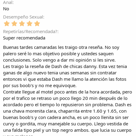
Anal
l
No
a
(
Desempeño Sexual
s
5
)
,
Repetirías/Recomendada?
0
Super recomendada
0
e
Buenas tardes camaradas les traigo otra reseña. No soy
s
palero seré lo mas objetivo posible y ustedes saquen
t
conclusiones. Solo vengo a dar mi opinión si les sirve.
r
Les traigo la reseña de Dash de chicas danny. Esta vez tenia
e
l
ganas de algo nuevo tenia unas semanas sin contratar
l
entonces vi que estaba Dash me llamo la atención las fotos
a
por sus boob's y no me equivoque.
(
Contrate llegue al motel poco antes de la hora acordada, pero
s
por el trafico se retraso un poco llego 20 min después de lo
)
acordado pero el tiempo lo repusieron sin problema. Dash es
una chava morenita clara, chaparrita entre 1.60 y 1.65, con
buenas boob's y con cadera ancha, es un poco llenita sin ser
curvy o gordita, muy manejable su cuerpo. Llego vestida de
una falda tipo piel y un top negro ambos. que lucia su cuerpo