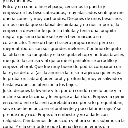
y sus melones.
Entro y en cuanto hice el pago, cerramos la puerta y
empezaron los besos atascados, muy atascados sentí que me
quería comer y muy cachondos. Después de unos besos nos
dimos cuenta que su labial despintaba y no nos importo, la
empece a desvestir le quite su faldita y tenia una tanguita
negra riquísima donde se le veía bien marcado su
corazoncito. Tiene un buen trasero proporcional pero su
mejor atributos son sus grandes melones. Continuo le quito
la falda con su tanguita y ella se quita el top y no traía brasier,
me quito la camisa y al quitarme el pantalón se arrodillo y
empezó el oral. Que fue muy bueno lo podría comparar con
la reyna del oral (así la anuncia la misma agencia quienes ya
lo probaron sabrán) buen oral y profundo, muy ensalivado y
hasta escupe con atención a los bajos.
Justo después la levante y fui por un condón me lo puse y la
incline sobre la cama y le empece a dar duro. Empezo a gemir
en cuanto entre la sentí apretadita rico por si lo preguntaban,
se ve que tiene poco en el ambiente y poco kilometraje. Y se
prende muy rico. Empezó a embestir y yo a darle con
nalgadas. Cambiamos de posición y ahora si nos subimos a la
cama. Y ella se monto y que buena decisión empezó a