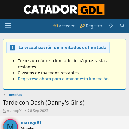
Acceder
Registro
La visualización de invitados es limitada
Tienes un número limitado de páginas vistas
restantes
0 visitas de invitados restantes
Regístrese ahora para eliminar esta limitación
Reseñas
Tarde con Dash (Danny's Girls)
A
F
marioji91
8 Sep 2023
u
e
t
c
marioji91
M
o
h
Miembro