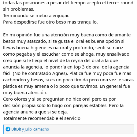
todas las posiciones a pesar del tiempo acepto el tercer round
sin problemas.
Terminando se metio a enjugar.
Para despedirse fue otro beso mas tranquilo.
En mi opinión fue una atención muy buena como de amante
besos muy atascado, si te gusta el oral es buena opción si
llevas buena higiene es natural y profundo, senti su nariz
como pegaba y el escuchar como se ahoga, muy ensalivado
creo que si le llega el nivel de la reyna del oral a la que
anuncia la agencia, lo pondría en top 3 de oral de la agencia
fácil (No he contratado Agnes). Platica fue muy poca fue mas
cachondeo y besos, si es un poco tímida pero una vez le sacas
platica es muy amena o lo poco que tuvimos. En general fue
muy buena atención.
Cero olores y si se preguntan no hice oral pero es por
decisión propia solo lo hago con parejas estables. Pero la
agencia anuncia que si se deja.
Totalmente recomendable el servicio.
R
DltDlt
y
Julio_camacho
e