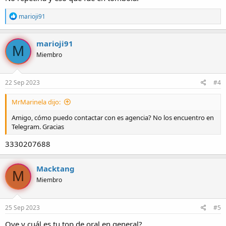
R
marioji91
e
a
c
marioji91
M
c
Miembro
i
o
n
e
22 Sep 2023
#4
s
:
MrMarinela dijo:
Amigo, cómo puedo contactar con es agencia? No los encuentro en
Telegram. Gracias
3330207688
Macktang
M
Miembro
25 Sep 2023
#5
Oye y cuál es tu top de oral en general?