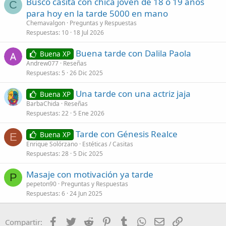
Busco casita con chica joven de 18 o 19 años
C
para hoy en la tarde 5000 en mano
Chemavalgon
Preguntas y Respuestas
Respuestas
10
18 Jul 2026
Buena tarde con Dalila Paola
Buena XP
Andrew077
Reseñas
Respuestas
5
26 Dic 2025
Una tarde con una actriz jaja
Buena XP
BarbaChida
Reseñas
Respuestas
22
5 Ene 2026
Tarde con Génesis Realce
Buena XP
E
Enrique Solórzano
Estéticas / Casitas
Respuestas
28
5 Dic 2025
Masaje con motivación ya tarde
P
pepeton90
Preguntas y Respuestas
Respuestas
6
24 Jun 2025
Facebook
Twitter
Reddit
Pinterest
Tumblr
WhatsApp
Correo electróni
Enlace
Compartir: