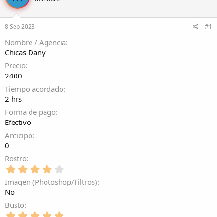
r
a
d
d
e
e
8 Sep 2023
#1
l
i
t
n
Nombre / Agencia
e
i
Chicas Dany
m
c
a
i
Precio
o
2400
Tiempo acordado
2 hrs
Forma de pago
Efectivo
Anticipo
0
Rostro
4
,
Imagen (Photoshop/Filtros)
0
No
0
e
Busto
s
5