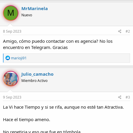
a
c
MrMarinela
M
c
Nuevo
i
o
n
e
8 Sep 2023
#2
s
:
Amigo, cómo puedo contactar con es agencia? No los
encuentro en Telegram. Gracias
R
marioji91
e
a
c
Julio_camacho
c
Miembro Activo
i
o
n
e
9 Sep 2023
#3
s
:
La Vi hace Tiempo y si se rifa, aunque no esté tan Atractiva.
Hace el tiempo ameno.
No repetiria y eso que fue en tómbola.