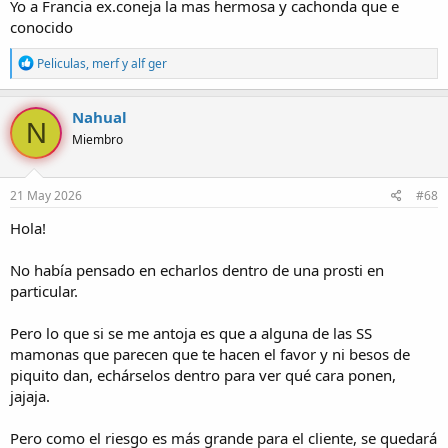
Yo a Francia ex.coneja la mas hermosa y cachonda que e
conocido
R
Peliculas
,
merf
y
alf ger
e
a
c
Nahual
N
c
Miembro
i
o
n
e
21 May 2026
#68
s
:
Hola!
No había pensado en echarlos dentro de una prosti en
particular.
Pero lo que si se me antoja es que a alguna de las SS
mamonas que parecen que te hacen el favor y ni besos de
piquito dan, echárselos dentro para ver qué cara ponen,
jajaja.
Pero como el riesgo es más grande para el cliente, se quedará