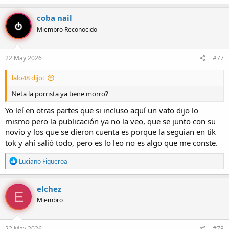
coba nail
Miembro Reconocido
22 May 2026
#77
lalo48 dijo:
Neta la porrista ya tiene morro?
Yo leí en otras partes que si incluso aquí un vato dijo lo
mismo pero la publicación ya no la veo, que se junto con su
novio y los que se dieron cuenta es porque la seguian en tik
tok y ahí salió todo, pero es lo leo no es algo que me conste.
R
Luciano Figueroa
e
a
c
elchez
E
c
Miembro
i
o
n
e
22 May 2026
#78