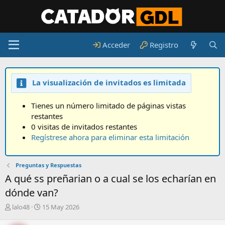
Acceder
Registro
La visualización de invitados es limitada
Tienes un número limitado de páginas vistas
restantes
0 visitas de invitados restantes
Regístrese ahora para eliminar esta limitación
Preguntas y Respuestas
A qué ss preñarian o a cual se los echarían en
dónde van?
A
F
lalo48
15 May 2026
u
e
t
c