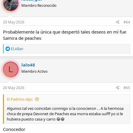
Miembro Reconocido
20 May 2026
#64
Probablemente la única que despertó tales deseos en mí fue
Samira de peaches
R
El.Allan
e
a
c
lalo48
L
c
Miembro Activo
i
o
n
e
20 May 2026
#65
s
:
El Padrino dijo:
Algunos tal vez coincidan conmigo si la conocieron . . A la hermosa
chica de prepa Devonet de Peaches esa morra estaba uufff yo si le
hubiera puesto casa y carro 😁😁
Conocedor