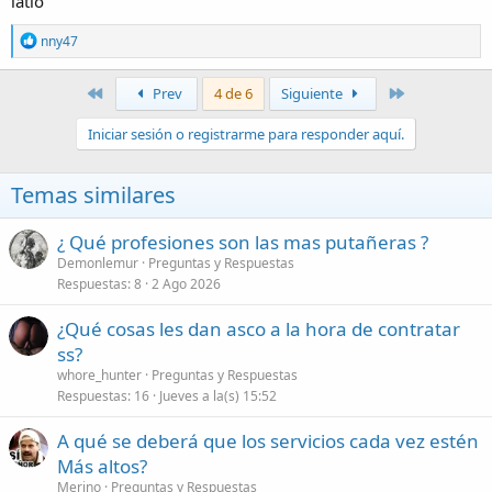
latio
R
nny47
e
a
c
Primer
Último
Prev
4 de 6
Siguiente
c
i
Iniciar sesión o registrarme para responder aquí.
o
n
e
Temas similares
s
:
¿ Qué profesiones son las mas putañeras ?
Demonlemur
Preguntas y Respuestas
Respuestas
8
2 Ago 2026
¿Qué cosas les dan asco a la hora de contratar
ss?
whore_hunter
Preguntas y Respuestas
Respuestas
16
Jueves a la(s) 15:52
A qué se deberá que los servicios cada vez estén
Más altos?
Merino
Preguntas y Respuestas