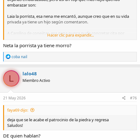
embarazar son:
Laia la porrista, esa nena me encantó, aunque creo que en su vida
privada ya tiene un hijo según comentaron.
A Carolina de conejitas, esa nena nunca pude concretar cita por
Hacer clic para expandir...
trabajo o que ya estaba apartada y se me hace un mujerón,
actualmente dicen que se llama marion en lizzeth girls pero es difícil
Neta la porrista ya tiene morro?
coincidir.
R
coba nail
Y una de rish vagas que se parecía a la actriz porno Lexi belle y
e
a
estaba bien buena la nena, pero dicen que ella daba más servicios a
c
lesbianas y los pocos comentarios que leí de ella decían que su
lalo48
L
c
servicio era medio culero, que la morra si estaba buena pero el
Miembro Activo
i
servicio daba mucho que desear.
o
n
Hay más pero solo ellas.
e
21 May 2026
#76
s
:
faya69 dijo:
deja que se le acabe el patrocinio de la piedra y regresa
Saludos!
DE quien hablan?