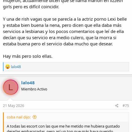
mujerón, actualmente dicen que se llama marion en lizzeth
girls pero es difícil coincidir.
Y una de rish vagas que se parecía a la actriz porno Lexi belle
y estaba bien buena la nena, pero dicen que ella daba más
servicios a lesbianas y los pocos comentarios que leí de ella
decían que su servicio era medio culero, que la morra si
estaba buena pero el servicio daba mucho que desear.
Hay más pero solo ellas.
R
lalo48
e
a
c
lalo48
L
c
Miembro Activo
i
o
n
e
21 May 2026
#75
s
:
coba nail dijo:
A todas las escort con las que me he metido me hubiera gustado
dejarlas embarazadas, pero así un top que más haya querido