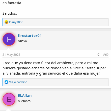
en fantasía.
Saludos.
R
Dany3000
e
a
c
firestarter01
F
c
Nuevo
i
o
n
e
21 May 2026
#69
s
:
Creo que ya tiene rato fuera del ambiente, pero a mi me
hubiera gustado echarselos donde van a Grecia Carter, super
alivianada, entrona y gran servicio el que daba esa mujer.
R
Viejo cochino
e
a
c
El.Allan
E
c
Miembro
i
o
n