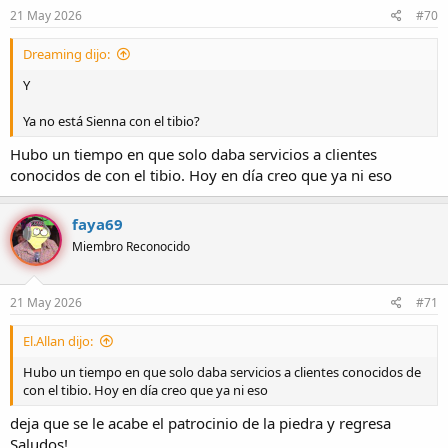
e
21 May 2026
#70
s
:
Dreaming dijo:
Y
Ya no está Sienna con el tibio?
Hubo un tiempo en que solo daba servicios a clientes
conocidos de con el tibio. Hoy en día creo que ya ni eso
faya69
Miembro Reconocido
21 May 2026
#71
El.Allan dijo:
Hubo un tiempo en que solo daba servicios a clientes conocidos de
con el tibio. Hoy en día creo que ya ni eso
deja que se le acabe el patrocinio de la piedra y regresa
Saludos!