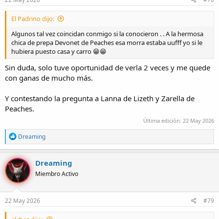
s
:
El Padrino dijo:
Algunos tal vez coincidan conmigo si la conocieron . . A la hermosa
chica de prepa Devonet de Peaches esa morra estaba uufff yo si le
hubiera puesto casa y carro 😁😁
Sin duda, solo tuve oportunidad de verla 2 veces y me quede
con ganas de mucho más.
Y contestando la pregunta a Lanna de Lizeth y Zarella de
Peaches.
Última edición:
22 May 2026
R
Dreaming
e
a
c
Dreaming
c
Miembro Activo
i
o
n
e
22 May 2026
#79
s
: