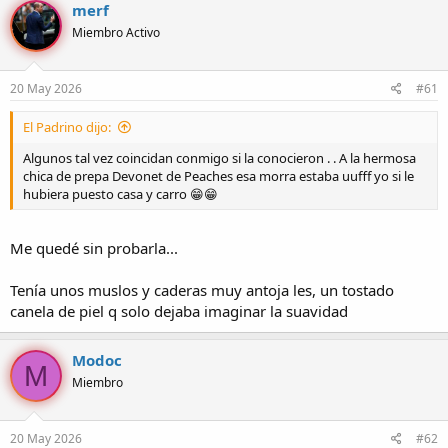
merf
o
h
Miembro Activo
r
a
d
d
e
e
20 May 2026
#61
l
i
t
n
e
i
El Padrino dijo:
m
c
Algunos tal vez coincidan conmigo si la conocieron . . A la hermosa
a
i
chica de prepa Devonet de Peaches esa morra estaba uufff yo si le
o
hubiera puesto casa y carro 😁😁
Me quedé sin probarla...
Tenía unos muslos y caderas muy antoja les, un tostado
canela de piel q solo dejaba imaginar la suavidad
Modoc
M
Miembro
20 May 2026
#62