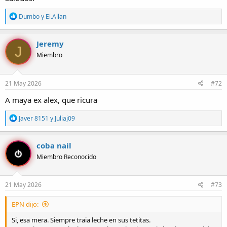
R
Dumbo
y
El.Allan
e
a
c
Jeremy
J
c
Miembro
i
o
n
e
21 May 2026
#72
s
:
A maya ex alex, que ricura
R
Javer 8151
y
Juliaj09
e
a
c
coba nail
c
Miembro Reconocido
i
o
n
e
21 May 2026
#73
s
:
EPN dijo:
Si, esa mera. Siempre traia leche en sus tetitas.