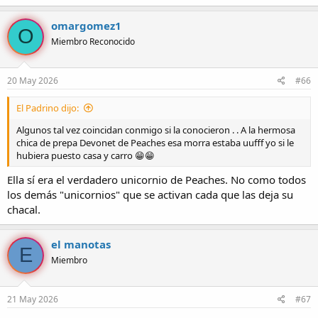
omargomez1
O
Miembro Reconocido
20 May 2026
#66
El Padrino dijo:
Algunos tal vez coincidan conmigo si la conocieron . . A la hermosa
chica de prepa Devonet de Peaches esa morra estaba uufff yo si le
hubiera puesto casa y carro 😁😁
Ella sí era el verdadero unicornio de Peaches. No como todos
los demás "unicornios" que se activan cada que las deja su
chacal.
el manotas
E
Miembro
21 May 2026
#67