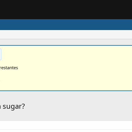
restantes
n
a sugar?