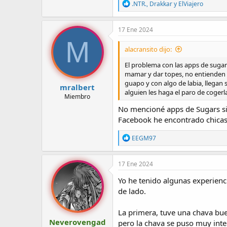
R
.NTR.
,
Drakkar
y
ElViajero
e
a
c
17 Ene 2024
c
M
i
alacransito dijo:
o
n
El problema con las apps de sugar
e
mamar y dar topes, no entienden q
s
guapo y con algo de labia, llegan
:
mralbert
alguien les haga el paro de cogerl
Miembro
No mencioné apps de Sugars si
Facebook he encontrado chicas 
R
EEGM97
e
a
c
17 Ene 2024
c
i
Yo he tenido algunas experienci
o
de lado.
n
e
s
La primera, tuve una chava bue
:
Neverovengad
pero la chava se puso muy int