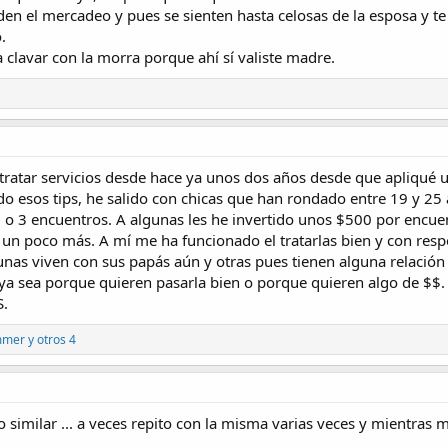
den el mercadeo y pues se sienten hasta celosas de la esposa y t
.
 clavar con la morra porque ahí sí valiste madre.
tratar servicios desde hace ya unos dos años desde que apliqué u
ndo esos tips, he salido con chicas que han rondado entre 19 y 25
 o 3 encuentros. A algunas les he invertido unos $500 por encuen
 un poco más. A mí me ha funcionado el tratarlas bien y con respe
nas viven con sus papás aún y otras pues tienen alguna relación c
ya sea porque quieren pasarla bien o porque quieren algo de $$. 
S.
mmer
y otros 4
o similar ... a veces repito con la misma varias veces y mientras 