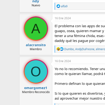
ndy
Nuevo
R
alfa9
e
a
c
16 Ene 2024
c
A
i
El problema con las apps de su
o
guapo, osea, quieren mamar y d
n
tener a una fémina chida, esas 
e
s
daddy qué les pague por cogérs
:
alacransito
R
Dumbo
,
AndyDuFresne
,
elmer
Miembro
e
a
c
16 Ene 2024
c
O
i
Yo no lo recomiendo. Tener una
o
como le quieran llamar, podrá t
n
e
s
Primero definan lo que quieran
:
omargomez1
Miembro Reconocido
Si lo que quieren es divertirse
así aprovechar mejor nuestro d