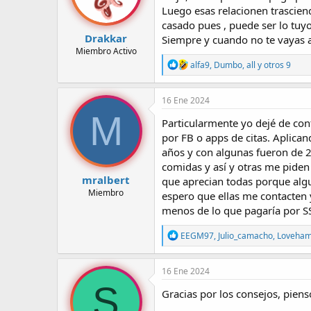
Luego esas relacionen trascien
e
s
casado pues , puede ser lo tuyo
:
Drakkar
Siempre y cuando no te vayas a
Miembro Activo
R
alfa9
,
Dumbo
,
all
y otros 9
e
a
c
16 Ene 2024
c
M
i
Particularmente yo dejé de con
o
por FB o apps de citas. Aplica
n
años y con algunas fueron de 2
e
s
comidas y así y otras me piden
:
mralbert
que aprecian todas porque algu
Miembro
espero que ellas me contacten 
menos de lo que pagaría por S
R
EEGM97
,
Julio_camacho
,
Loveha
e
a
c
16 Ene 2024
c
S
i
Gracias por los consejos, piens
o