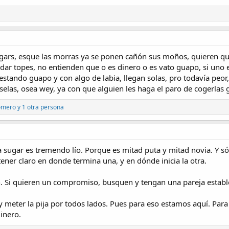
gars, esque las morras ya se ponen cañón sus moños, quieren que
ar topes, no entienden que o es dinero o es vato guapo, si uno 
estando guapo y con algo de labia, llegan solas, pro todavía peo
elas, osea wey, ya con que alguien les haga el paro de cogerlas g
omero
y 1 otra persona
 sugar es tremendo lío. Porque es mitad puta y mitad novia. Y s
ener claro en donde termina una, y en dónde inicia la otra.
. Si quieren un compromiso, busquen y tengan una pareja estable
, y meter la pija por todos lados. Pues para eso estamos aquí. Par
inero.