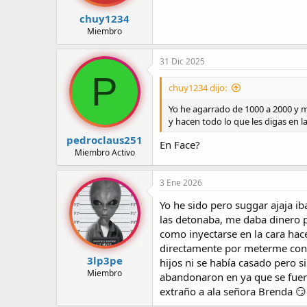
s
:
chuy1234
Miembro
31 Dic 2025
P
chuy1234 dijo:
Yo he agarrado de 1000 a 2000 y mi
y hacen todo lo que les digas en l
pedroclaus251
En Face?
Miembro Activo
3 Ene 2026
Yo he sido pero suggar ajaja i
las detonaba, me daba dinero p
como inyectarse en la cara hac
directamente por meterme con e
3lp3pe
hijos ni se había casado pero s
Miembro
abandonaron en ya que se fuero
extraño a ala señora Brenda 😏