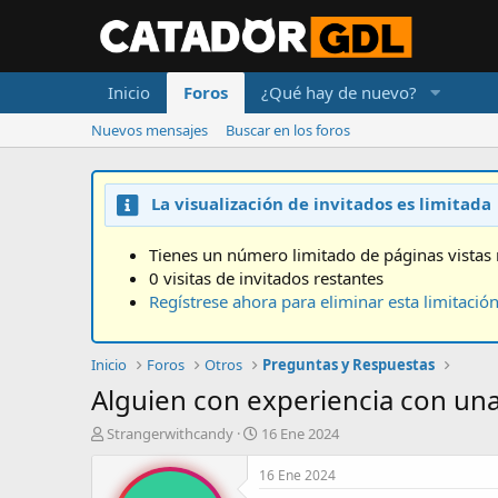
Inicio
Foros
¿Qué hay de nuevo?
Nuevos mensajes
Buscar en los foros
La visualización de invitados es limitada
Tienes un número limitado de páginas vistas 
0 visitas de invitados restantes
Regístrese ahora para eliminar esta limitació
Inicio
Foros
Otros
Preguntas y Respuestas
Alguien con experiencia con un
A
F
Strangerwithcandy
16 Ene 2024
u
e
t
c
16 Ene 2024
o
h