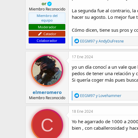
or
Miembro Reconocido
La segunda fue al contrario, l
Miembro del
hacer su agosto. Lo mejor fue 
equipo
Moderador
Cómo dicen, tiene sus pros y c
Catador
R
Colaborador
EEGM97
y
AndyDuFresne
e
a
c
17 Ene 2024
c
i
yo un día conocí a un vale que 
o
pedos de tener una relación y c
n
Si quería coger más pues busca
e
s
:
elmeromero
R
EEGM97
y
Lovehammer
Miembro Reconocido
e
a
c
18 Ene 2024
c
C
i
Yo he agarrado de 1000 a 2000 
o
bien , con caballerosidad y hac
n
e