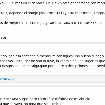
 $25K al mes en el deporte. De 1 a 2 veces por semana con mor
asta 3, depende el antojo pido extras($$) y esto mas motel, tragos,
as de mejor tener una sugar y cambiar cada 3 o 4 meses? O si d
dece
iando, con esa cantidad o menos, te consigues una buena sugar, y 
cada vez, las sugar no son lo tuyo, la ventaja de una sugar es que
 riesgos de que te salga gato por liebre o decepciones en el servi
erwithcandy
tener una sugar, pero recordé la máxima de mi abuelo.
ra que se vaya, no para que se quede".