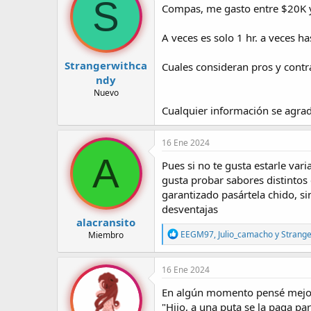
S
Compas, me gasto entre $20K y
r
a
d
d
e
e
A veces es solo 1 hr. a veces h
l
i
t
n
Strangerwithca
Cuales consideran pros y contr
e
i
ndy
m
c
Nuevo
a
i
o
Cualquier información se agra
16 Ene 2024
A
Pues si no te gusta estarle var
gusta probar sabores distintos 
garantizado pasártela chido, sin
desventajas
alacransito
R
EEGM97
,
Julio_camacho
y
Strang
Miembro
e
a
c
16 Ene 2024
c
i
En algún momento pensé mejor 
o
"Hijo, a una puta se la paga pa
n