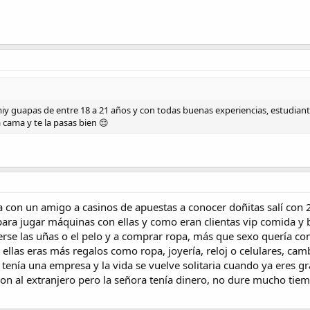
y guapas de entre 18 a 21 años y con todas buenas experiencias, estudiantes,
a cama y te la pasas bien 😌
ba con un amigo a casinos de apuestas a conocer doñitas salí co
ara jugar máquinas con ellas y como eran clientas vip comida y 
erse las uñas o el pelo y a comprar ropa, más que sexo quería c
llas eras más regalos como ropa, joyería, reloj o celulares, cam
i tenía una empresa y la vida se vuelve solitaria cuando ya eres gr
n al extranjero pero la señora tenía dinero, no dure mucho tiem