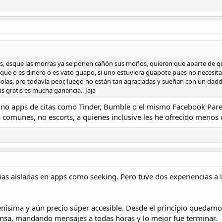
s, esque las morras ya se ponen cañón sus moños, quieren que aparte de qu
ue o es dinero o es vato guapo, si uno estuviera guapote pues no necesita
 solas, pro todavía peor, luego no están tan agraciadas y sueñan con un dad
as gratis es mucha ganancia.. Jaja
no apps de citas como Tinder, Bumble o el mismo Facebook Parej
comunes, no escorts, a quienes inclusive les he ofrecido menos
as aisladas en apps como seeking. Pero tuve dos experiencias a l
nísima y aún precio súper accesible. Desde el principio quedam
ensa, mandando mensajes a todas horas y lo mejor fue terminar.