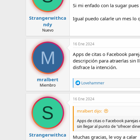
n
Si mi enfado con la sugar pues 
e
s
:
Strangerwithca
Igual puedo calarle un mes lo 
ndy
Nuevo
16 Ene 2024
M
Apps de citas o Facebook pareja
descripción para atraerlas sin l
disfrace la intención.
mralbert
R
Lovehammer
Miembro
e
a
c
16 Ene 2024
c
S
i
mralbert dijo:
o
n
Apps de citas o Facebook parejas c
e
sin llegar al punto de "ofrecer din
s
:
Strangerwithca
Muchas gracias, le voy a calar