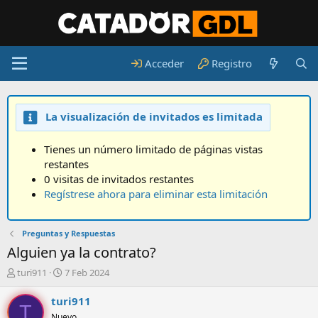
Acceder
Registro
La visualización de invitados es limitada
Tienes un número limitado de páginas vistas
restantes
0 visitas de invitados restantes
Regístrese ahora para eliminar esta limitación
Preguntas y Respuestas
Alguien ya la contrato?
A
F
turi911
7 Feb 2024
u
e
t
c
turi911
T
o
h
Nuevo