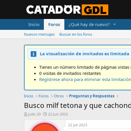
Inicio
Foros
¿Qué hay de nuevo?
Nuevos mensajes
Buscar en los foros
La visualización de invitados es limitada
Tienes un número limitado de páginas vistas 
0 visitas de invitados restantes
Regístrese ahora para eliminar esta limitació
Inicio
Foros
Otros
Preguntas y Respuestas
Busco milf tetona y que cachond
A
F
Julio 20
22 Jun 2023
u
e
t
c
22 Jun 2023
o
h