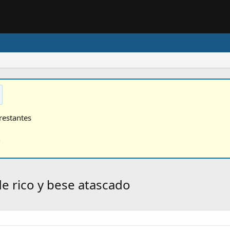
restantes
n
e rico y bese atascado