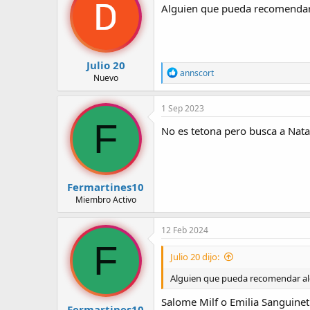
Alguien que pueda recomendar a
r
a
d
d
e
e
l
i
t
n
Julio 20
e
i
R
annscort
Nuevo
e
m
c
a
a
i
c
1 Sep 2023
o
c
F
i
No es tetona pero busca a Nat
o
n
e
s
:
Fermartines10
Miembro Activo
12 Feb 2024
F
Julio 20 dijo:
Alguien que pueda recomendar alg
Salome Milf o Emilia Sanguinet
Fermartines10