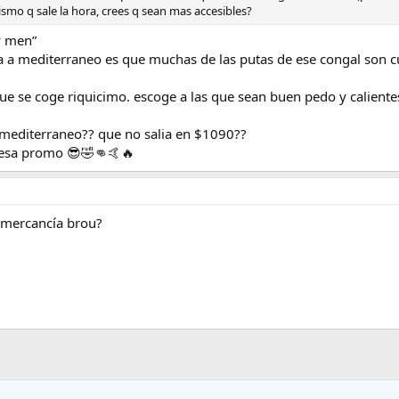
ismo q sale la hora, crees q sean mas accesibles?
y men”
iza a mediterraneo es que muchas de las putas de ese congal son c
ue se coge riquicimo. escoge a las que sean buen pedo y caliente
 mediterraneo?? que no salia en $1090??
 esa promo 😎🤣👊🤙🔥
a mercancía brou?