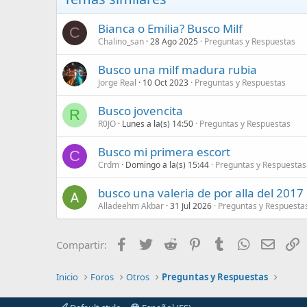
Bianca o Emilia? Busco Milf
C
Chalino_san
28 Ago 2025
Preguntas y Respuestas
Busco una milf madura rubia
Jorge Real
10 Oct 2023
Preguntas y Respuestas
Busco jovencita
R
R0JO
Lunes a la(s) 14:50
Preguntas y Respuestas
Busco mi primera escort
C
Crdm
Domingo a la(s) 15:44
Preguntas y Respuestas
busco una valeria de por alla del 2017
Alladeehm Akbar
31 Jul 2026
Preguntas y Respuesta
Facebook
Twitter
Reddit
Pinterest
Tumblr
WhatsApp
Correo
E
Compartir:
Inicio
Foros
Otros
Preguntas y Respuestas