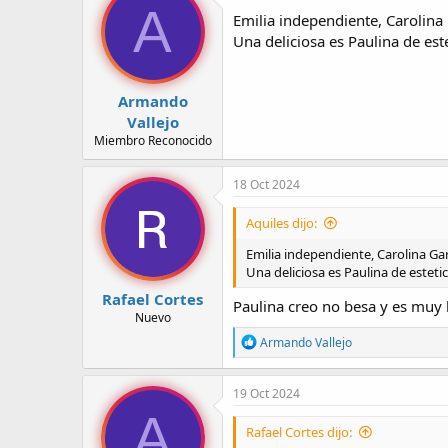
A
Emilia independiente, Carolina 
Una deliciosa es Paulina de est
Armando
Vallejo
Miembro Reconocido
18 Oct 2024
Aquiles dijo:
Emilia independiente, Carolina Gar
Una deliciosa es Paulina de estet
Rafael Cortes
Paulina creo no besa y es muy l
Nuevo
R
Armando Vallejo
e
a
c
19 Oct 2024
c
A
i
Rafael Cortes dijo:
o