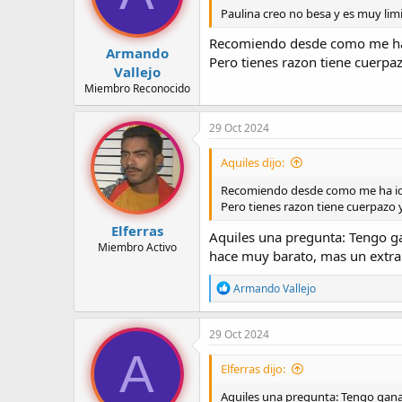
n
Paulina creo no besa y es muy limi
e
s
Recomiendo desde como me ha 
:
Armando
Pero tienes razon tiene cuerpaz
Vallejo
Miembro Reconocido
29 Oct 2024
Aquiles dijo:
Recomiendo desde como me ha ido
Pero tienes razon tiene cuerpazo y
Elferras
Aquiles una pregunta: Tengo ga
Miembro Activo
hace muy barato, mas un extra 
R
Armando Vallejo
e
a
c
29 Oct 2024
c
A
i
Elferras dijo:
o
n
Aquiles una pregunta: Tengo ganas
e