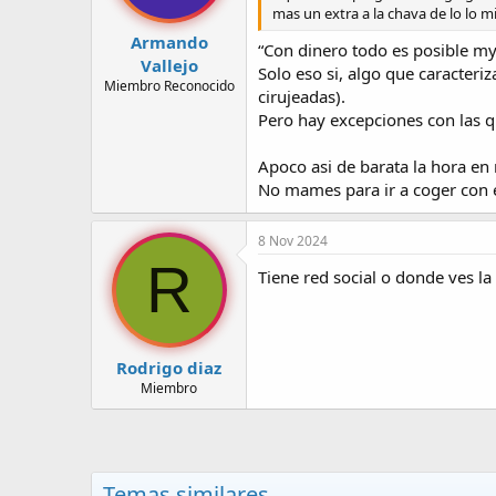
mas un extra a la chava de lo lo m
s
:
Armando
“Con dinero todo es posible m
Vallejo
Solo eso si, algo que caracter
Miembro Reconocido
cirujeadas).
Pero hay excepciones con las q
Apoco asi de barata la hora en
No mames para ir a coger con
8 Nov 2024
R
Tiene red social o donde ves l
Rodrigo diaz
Miembro
Temas similares