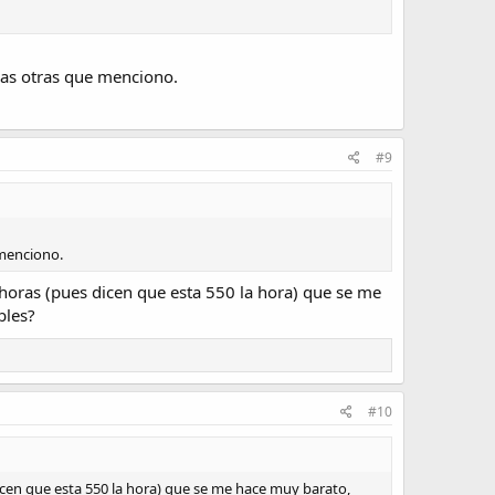
 las otras que menciono.
#9
 menciono.
 horas (pues dicen que esta 550 la hora) que se me
bles?
#10
icen que esta 550 la hora) que se me hace muy barato,