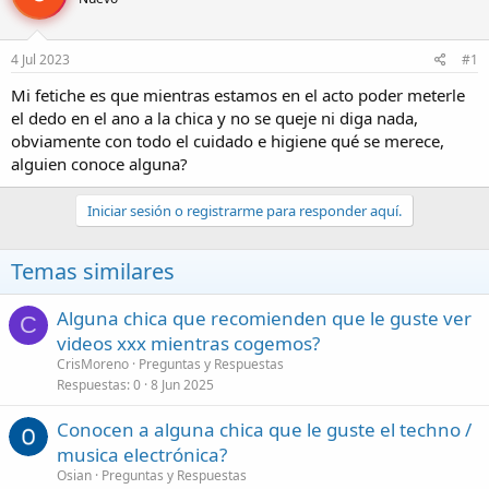
r
a
d
d
e
e
4 Jul 2023
#1
l
i
t
n
Mi fetiche es que mientras estamos en el acto poder meterle
e
i
el dedo en el ano a la chica y no se queje ni diga nada,
m
c
obviamente con todo el cuidado e higiene qué se merece,
a
i
alguien conoce alguna?
o
Iniciar sesión o registrarme para responder aquí.
Temas similares
Alguna chica que recomienden que le guste ver
C
videos xxx mientras cogemos?
CrisMoreno
Preguntas y Respuestas
Respuestas
0
8 Jun 2025
Conocen a alguna chica que le guste el techno /
musica electrónica?
Osian
Preguntas y Respuestas