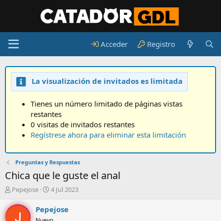
Acceder
Registro
La visualización de invitados es limitada
Tienes un número limitado de páginas vistas
restantes
0 visitas de invitados restantes
Regístrese ahora para eliminar esta limitación
Preguntas y Respuestas
Chica que le guste el anal
A
F
Pepejose
4 Jul 2023
u
e
t
c
Pepejose
o
h
Nuevo