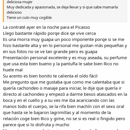
deliciosa mujer
Muy dedicada y apasionada, se deja llevar y si que sabe mamarla
delicioso
Tiene un culo muy cogible
La contraté ayer en la noche para el Picasso
Llego bastante rápido porqe dice qe vive cerca
Es una morra muy guapa un poco imponente porqe si se me
hizo bastante alta y en lo personal me gustan más pequeñas y
en sus fotos no se ve tan grande pero es guapa
Presentación personal excelente y es muy aseada, su perfume
que usa esta bien bueno y la pantufla le sabe bien Rico no
huele mal
Su acento es bien bonito te calienta el oído fácil
Me pregunto que me gustaba que como me calentaba que si
quería cachondeo o masaje para iniciar, le dije que quería ir
directo al cachondeo y empezó a darme besos atascados en la
boca y en el cuello y a su ves me iba acariciando con las
manos todo el cuerpo, se la rifa bien machín con el sexo oral
que hasta se le bajaron lagrimillas y al momento de la
relación coge bien Rico y gime, no se si es real o fingido pero
parece que si lo disfruta y mucho