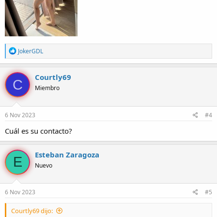
R
JokerGDL
e
a
c
Courtly69
C
c
Miembro
i
o
n
e
6 Nov 2023
#4
s
:
Cuál es su contacto?
Esteban Zaragoza
E
Nuevo
6 Nov 2023
#5
Courtly69 dijo: