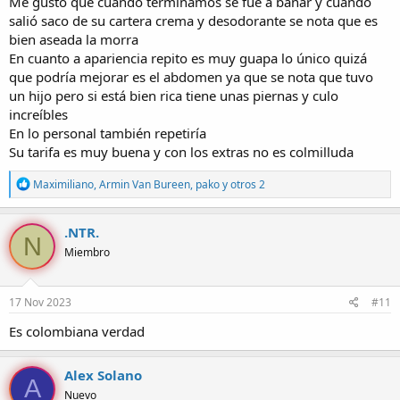
Me gusto que cuando terminamos se fue a bañar y cuando
salió saco de su cartera crema y desodorante se nota que es
bien aseada la morra
En cuanto a apariencia repito es muy guapa lo único quizá
que podría mejorar es el abdomen ya que se nota que tuvo
un hijo pero si está bien rica tiene unas piernas y culo
increíbles
En lo personal también repetiría
Su tarifa es muy buena y con los extras no es colmilluda
R
Maximiliano
,
Armin Van Bureen
,
pako
y otros 2
e
a
c
.NTR.
N
c
Miembro
i
o
n
e
17 Nov 2023
#11
s
:
Es colombiana verdad
Alex Solano
A
Nuevo