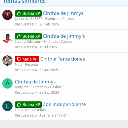
Temas similares
Cinthia de jimmys
Buena XP
Juanpablo645153
Estéticas / Casitas
Respuestas
7
28 Feb 2026
Cinthia de Jimmy's
Buena XP
Javairo Dilrosum
Estéticas / Casitas
Respuestas
4
19 Jul 2025
Cinthia Tentaciones
Mala XP
Nata
Reseñas
Respuestas
4
28 Jun 2025
Cinthia de Jimmys
A
andyjmz3
Estéticas / Casitas
Respuestas
4
28 Sep 2024
Zoe independiente
Buena XP
L
LeonCast
Reseñas
Respuestas
5
Ayer a la(s) 11:47