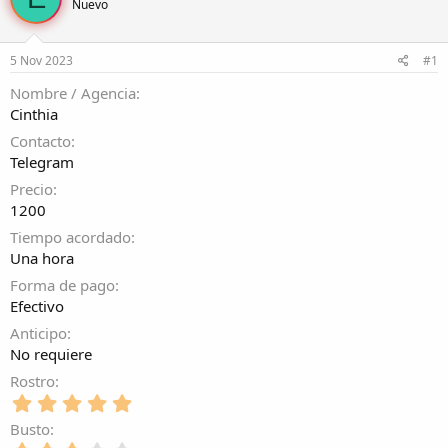
Nuevo
r
a
d
d
e
e
5 Nov 2023
#1
l
i
t
n
Nombre / Agencia
e
i
Cinthia
m
c
a
i
Contacto
o
Telegram
Precio
1200
Tiempo acordado
Una hora
Forma de pago
Efectivo
Anticipo
No requiere
Rostro
5
,
Busto
0