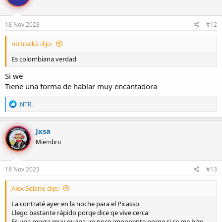
18 Nov 2023
#12
ntrtrack2 dijo:
Es colombiana verdad
Si we
Tiene una forma de hablar muy encantadora
R
.NTR.
e
a
c
Jxsa
c
Miembro
i
o
n
e
18 Nov 2023
#13
s
:
Alex Solano dijo:
La contraté ayer en la noche para el Picasso
Llego bastante rápido porqe dice qe vive cerca
Es una morra muy guapa un poco imponente porqe si se me hizo