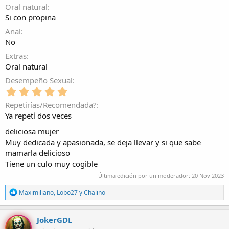
l
Oral natural
l
Si con propina
a
(
Anal
s
No
)
Extras
Oral natural
Desempeño Sexual
5
,
Repetirías/Recomendada?
0
Ya repetí dos veces
0
e
deliciosa mujer
s
Muy dedicada y apasionada, se deja llevar y si que sabe
t
mamarla delicioso
r
Tiene un culo muy cogible
e
l
Última edición por un moderador:
20 Nov 2023
l
a
R
Maximiliano
,
Lobo27
y
Chalino
(
e
a
s
c
)
JokerGDL
c