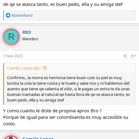
de qe se atasca tanto, es buen pedo, ella y su amiga stef
R
Maximiliano
e
a
c
R83
R
c
Miembro
i
o
n
e
7 Nov 2023
#7
s
:
Camilo Lopez dijo:
Confirmo,, la morra es hermosa tiene buen culo su piel es muy
bonita la cola la tiene rosita y le huele y sabe rico y ni hablemos del
acento que tiene qe calienta el oído, si le pagas un extra te da unas
buenas mamadas al natural qe hasta llora de qe se atasca tanto, es
buen pedo, ella y su amiga stef
Y como.cuanto.le diste de propina aprox Bro ?
Porque de igual para ser colombianita es muy accesible su
costo.
Camilo Lopez