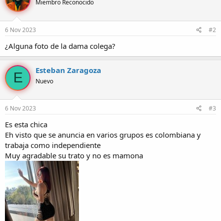
Miembro Reconocido
i
o
n
e
6 Nov 2023
#2
s
:
¿Alguna foto de la dama colega?
Esteban Zaragoza
E
Nuevo
6 Nov 2023
#3
Es esta chica
Eh visto que se anuncia en varios grupos es colombiana y
trabaja como independiente
Muy agradable su trato y no es mamona