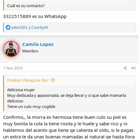
Cuál es su contacto?
3322515889 es su WhatsApp
R
JokerGDL
y
Courtly69
e
a
c
Camilo Lopez
c
Miembro
i
o
n
e
7 Nov 2023
#6
s
:
Esteban Zaragoza dijo:
deliciosa mujer
Muy dedicada y apasionada, se deja llevar y si que sabe mamarla
delicioso
Tiene un culo muy cogible
Confirmo,, la morra es hermosa tiene buen culo su piel es
muy bonita la cola la tiene rosita y le huele y sabe rico y ni
hablemos del acento que tiene qe calienta el oído, si le pagas
un extra te da unas buenas mamadas al natural qe hasta llora