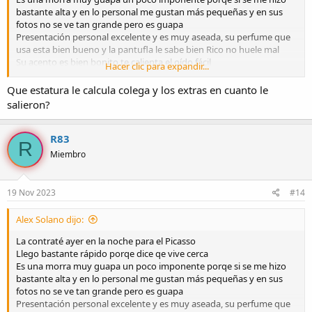
bastante alta y en lo personal me gustan más pequeñas y en sus
fotos no se ve tan grande pero es guapa
Presentación personal excelente y es muy aseada, su perfume que
usa esta bien bueno y la pantufla le sabe bien Rico no huele mal
Su acento es bien bonito te calienta el oído fácil
Hacer clic para expandir...
Me pregunto que me gustaba que como me calentaba que si quería
cachondeo o masaje para iniciar, le dije que quería ir directo al
Que estatura le calcula colega y los extras en cuanto le
cachondeo y empezó a darme besos atascados en la boca y en el
salieron?
cuello y a su ves me iba acariciando con las manos todo el cuerpo,
se la rifa bien machín con el sexo oral que hasta se le bajaron
lagrimillas y al momento de la relación coge bien Rico y gime, no se
R83
R
si es real o fingido pero parece que si lo disfruta y mucho
Miembro
Me gusto que cuando terminamos se fue a bañar y cuando salió
saco de su cartera crema y desodorante se nota que es bien aseada
la morra
19 Nov 2023
#14
En cuanto a apariencia repito es muy guapa lo único quizá que
podría mejorar es el abdomen ya que se nota que tuvo un hijo pero
Alex Solano dijo:
si está bien rica tiene unas piernas y culo increíbles
En lo personal también repetiría
La contraté ayer en la noche para el Picasso
Su tarifa es muy buena y con los extras no es colmilluda
Llego bastante rápido porqe dice qe vive cerca
Es una morra muy guapa un poco imponente porqe si se me hizo
bastante alta y en lo personal me gustan más pequeñas y en sus
fotos no se ve tan grande pero es guapa
Presentación personal excelente y es muy aseada, su perfume que