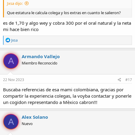
Jxsa dijo:
Que estatura le calcula colega y los extras en cuanto le salieron?
es de 1,70 y algo wey y cobra 300 por el oral natural y la neta
mi hace bien rico
R
Jxsa
e
a
c
Armando Vallejo
A
c
Miembro Reconocido
i
o
n
e
22 Nov 2023
#17
s
:
Buscaba referencias de esa mami colombiana, gracias por
compartir la experiencia colegas, la voyba contactar y ponerle
un cogidon representando a Mèxico cabron!!!
Alex Solano
A
Nuevo