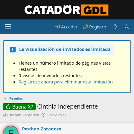
Acceder
Registro
La visualización de invitados es limitada
Tienes un número limitado de páginas vistas
restantes
0 visitas de invitados restantes
Regístrese ahora para eliminar esta limitación
Reseñas
Cinthia independiente
Buena XP
A
F
Esteban Zaragoza
5 Nov 2023
u
e
t
c
Esteban Zaragoza
o
h
E