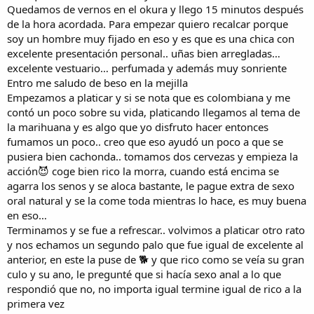
Quedamos de vernos en el okura y llego 15 minutos después
de la hora acordada. Para empezar quiero recalcar porque
soy un hombre muy fijado en eso y es que es una chica con
excelente presentación personal.. uñas bien arregladas…
excelente vestuario… perfumada y además muy sonriente
Entro me saludo de beso en la mejilla
Empezamos a platicar y si se nota que es colombiana y me
contó un poco sobre su vida, platicando llegamos al tema de
la marihuana y es algo que yo disfruto hacer entonces
fumamos un poco.. creo que eso ayudó un poco a que se
pusiera bien cachonda.. tomamos dos cervezas y empieza la
acción😈 coge bien rico la morra, cuando está encima se
agarra los senos y se aloca bastante, le pague extra de sexo
oral natural y se la come toda mientras lo hace, es muy buena
en eso…
Terminamos y se fue a refrescar.. volvimos a platicar otro rato
y nos echamos un segundo palo que fue igual de excelente al
anterior, en este la puse de 🐕 y que rico como se veía su gran
culo y su ano, le pregunté que si hacía sexo anal a lo que
respondió que no, no importa igual termine igual de rico a la
primera vez