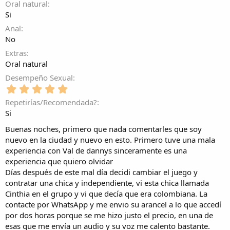
Oral natural
l
Si
a
(
Anal
s
No
)
Extras
Oral natural
Desempeño Sexual
5
,
Repetirías/Recomendada?
0
Si
0
e
Buenas noches, primero que nada comentarles que soy
s
nuevo en la ciudad y nuevo en esto. Primero tuve una mala
t
experiencia con Val de dannys sinceramente es una
r
experiencia que quiero olvidar
e
l
Días después de este mal día decidi cambiar el juego y
l
contratar una chica y independiente, vi esta chica llamada
a
Cinthia en el grupo y vi que decía que era colombiana. La
(
contacte por WhatsApp y me envio su arancel a lo que accedí
s
por dos horas porque se me hizo justo el precio, en una de
)
esas que me envía un audio y su voz me calento bastante.