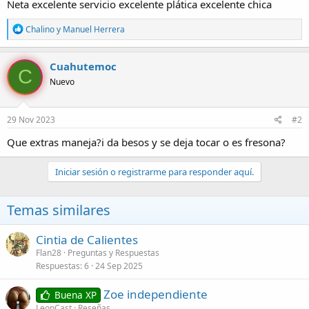
Neta excelente servicio excelente plática excelente chica
R
Chalino
y
Manuel Herrera
e
a
c
Cuahutemoc
C
c
Nuevo
i
o
n
e
29 Nov 2023
#2
s
:
Que extras maneja?i da besos y se deja tocar o es fresona?
Iniciar sesión o registrarme para responder aquí.
Temas similares
Cintia de Calientes
Flan28
Preguntas y Respuestas
Respuestas
6
24 Sep 2025
Zoe independiente
Buena XP
LeonCast
Reseñas