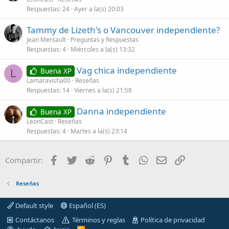
Respuestas
24
Ayer a la(s) 20:03
Tammy de Lizeth's o Vancouver independiente?
Jean Mersault
Preguntas y Respuestas
Respuestas
4
Miércoles a la(s) 13:32
Vag chica independiente
Buena XP
L
Lamaravisha00
Reseñas
Respuestas
14
Viernes a la(s) 21:58
Danna independiente
Buena XP
LeonCast
Reseñas
Respuestas
4
Martes a la(s) 23:14
Facebook
Twitter
Reddit
Pinterest
Tumblr
WhatsApp
Correo electróni
Enlace
Compartir:
Reseñas
Default style
Español (ES)
Contáctanos
Términos y reglas
Política de privacidad