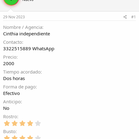
r
a
d
d
e
e
29 Nov 2023
#1
l
i
t
n
Nombre / Agencia
e
i
Cinthia independiente
m
c
a
i
Contacto
o
3322515889 WhatsApp
Precio
2000
Tiempo acordado
Dos horas
Forma de pago
Efectivo
Anticipo
No
Rostro
4
,
Busto
0
4