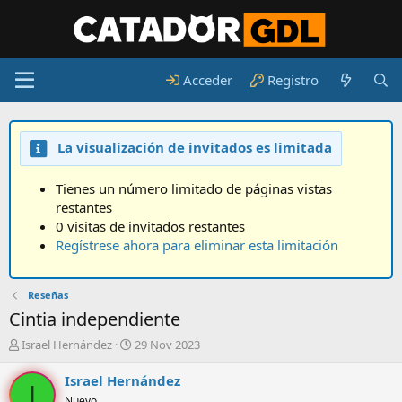
Acceder
Registro
La visualización de invitados es limitada
Tienes un número limitado de páginas vistas
restantes
0 visitas de invitados restantes
Regístrese ahora para eliminar esta limitación
Reseñas
Cintia independiente
A
F
Israel Hernández
29 Nov 2023
u
e
t
c
Israel Hernández
I
o
h
Nuevo