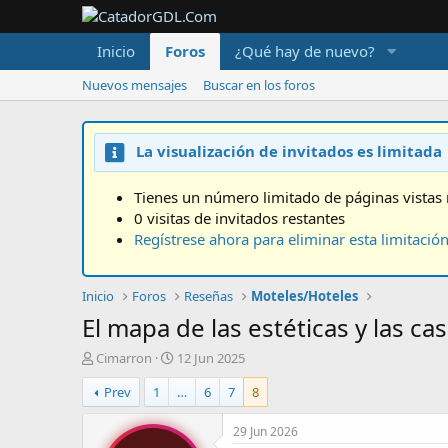
Inicio
Foros
¿Qué hay de nuevo?
Nuevos mensajes
Buscar en los foros
La visualización de invitados es limitada
Tienes un número limitado de páginas vistas 
0 visitas de invitados restantes
Regístrese ahora para eliminar esta limitació
Inicio
Foros
Reseñas
Moteles/Hoteles
El mapa de las estéticas y las cas
A
F
Cimarron
12 Jun 2025
u
e
Prev
1
…
6
7
8
t
c
o
h
r
a
29 Jun 2026
d
d