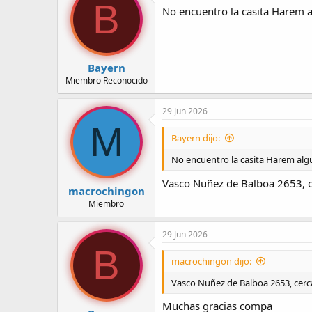
B
No encuentro la casita Harem a
e
e
l
i
t
n
e
i
m
c
Bayern
a
i
Miembro Reconocido
o
29 Jun 2026
M
Bayern dijo:
No encuentro la casita Harem alg
Vasco Nuñez de Balboa 2653, c
macrochingon
Miembro
29 Jun 2026
B
macrochingon dijo:
Vasco Nuñez de Balboa 2653, cerca
Muchas gracias compa