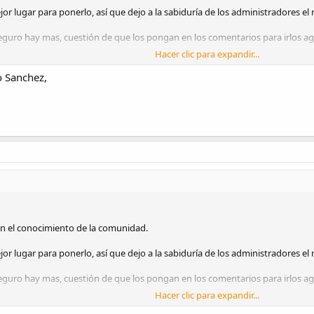
r lugar para ponerlo, así que dejo a la sabiduría de los administradores el 
seguro hay mas, cuestión de que los pongan en los comentarios para irlos a
Hacer clic para expandir...
oogle Maps:
https://maps.app.goo.gl/fSu6Y3o4QMwBoYkA7
o Sanchez,
on el conocimiento de la comunidad.
r lugar para ponerlo, así que dejo a la sabiduría de los administradores el 
seguro hay mas, cuestión de que los pongan en los comentarios para irlos a
Hacer clic para expandir...
oogle Maps:
https://maps.app.goo.gl/fSu6Y3o4QMwBoYkA7