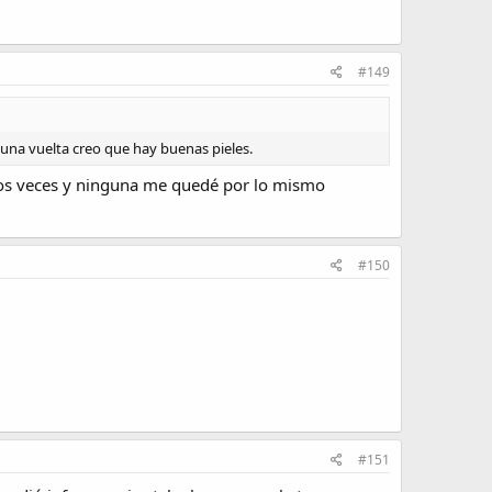
#149
 una vuelta creo que hay buenas pieles.
i dos veces y ninguna me quedé por lo mismo
#150
#151