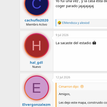
C
Yo fui una vez , y la casa está 
coger parado jajajajajaj
cachuflo2020
R
ElMendoza
y
alexiod
Miembro Activo
e
a
c
9 Jul 2026
c
H
i
La sacaste del estadio 🏟️
o
n
e
s
:
hal_gdl
Nuevo
12 Jul 2026
E
Cimarron dijo:
Amigos,
Les dejo este mapa, construido c
Elvergonzalezm