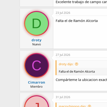
Excelente trabajo de campo c
Ver archivo adjunto 6652
23 Jul 2026
D
Falta el de Ramón Alcorta
droty
Nuevo
27 Jul 2026
C
droty dijo:
Falta el de Ramón Alcorta
Compárteme la ubicacion exact
Cimarron
Miembro
31 Jul 2026
macrochingon dijo: