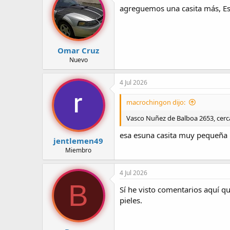
agreguemos una casita más, Es
Omar Cruz
Nuevo
4 Jul 2026
macrochingon dijo:
Vasco Nuñez de Balboa 2653, cerca
esa esuna casita muy pequeña 
jentlemen49
Miembro
4 Jul 2026
B
Sí he visto comentarios aquí q
pieles.