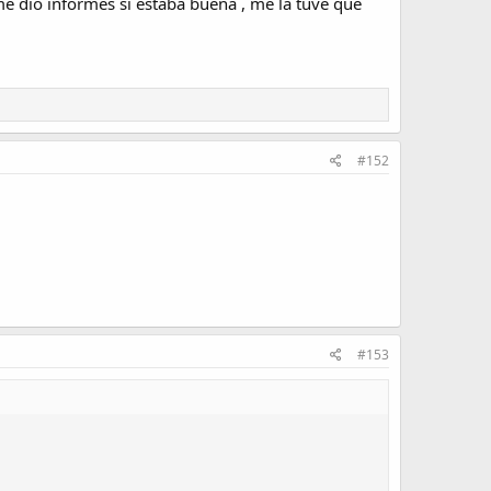
e me dió informes si estaba buena , me la tuve que
#152
#153