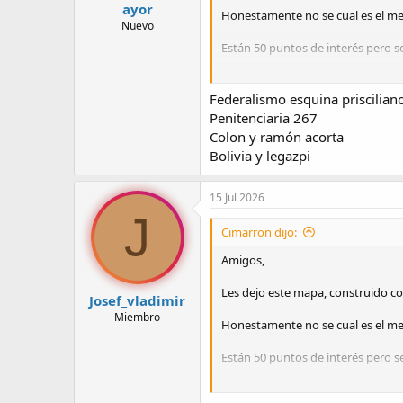
ayor
Honestamente no se cual es el mejo
Nuevo
Están 50 puntos de interés pero 
Este es el enlace navegable en G
Federalismo esquina priscilian
Ver archivo adjunto 6652
Penitenciaria 267
Colon y ramón acorta
Bolivia y legazpi
15 Jul 2026
J
Cimarron dijo:
Amigos,
Les dejo este mapa, construido c
Josef_vladimir
Miembro
Honestamente no se cual es el mejo
Están 50 puntos de interés pero 
Este es el enlace navegable en G