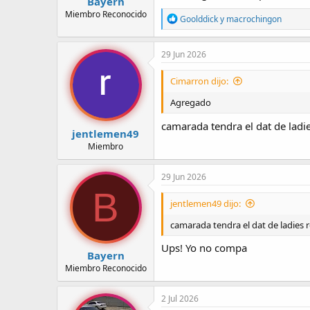
Bayern
Miembro Reconocido
R
Goolddick
y
macrochingon
e
a
c
29 Jun 2026
c
i
Cimarron dijo:
o
n
Agregado
e
s
camarada tendra el dat de ladi
:
jentlemen49
Miembro
29 Jun 2026
B
jentlemen49 dijo:
camarada tendra el dat de ladies 
Ups! Yo no compa
Bayern
Miembro Reconocido
2 Jul 2026