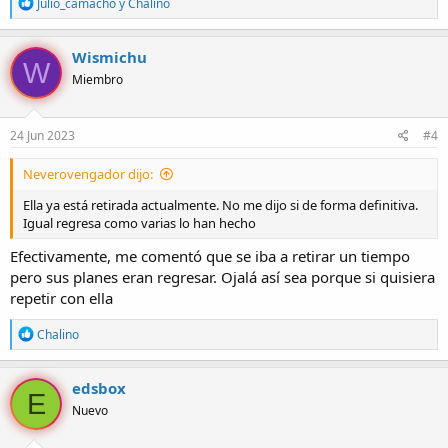
R
Julio_camacho
y
Chalino
e
a
c
Wismichu
W
c
Miembro
i
o
n
e
24 Jun 2023
#4
s
:
Neverovengador dijo:
Ella ya está retirada actualmente. No me dijo si de forma definitiva.
Igual regresa como varias lo han hecho
Efectivamente, me comentó que se iba a retirar un tiempo
pero sus planes eran regresar. Ojalá así sea porque si quisiera
repetir con ella
R
Chalino
e
a
c
edsbox
E
c
Nuevo
i
o
n