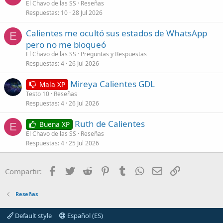
El Chavo de las SS
Reseñas
Respuestas
10
28 Jul 2026
Calientes me ocultó sus estados de WhatsApp
E
pero no me bloqueó
El Chavo de las SS
Preguntas y Respuestas
Respuestas
4
26 Jul 2026
Mireya Calientes GDL
Mala XP
Testo 10
Reseñas
Respuestas
4
26 Jul 2026
Ruth de Calientes
Buena XP
E
El Chavo de las SS
Reseñas
Respuestas
4
25 Jul 2026
Facebook
Twitter
Reddit
Pinterest
Tumblr
WhatsApp
Correo electróni
Enlace
Compartir:
Reseñas
Default style
Español (ES)