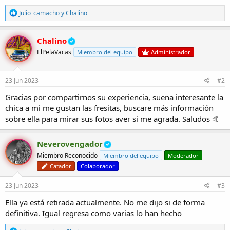
R
Julio_camacho
y
Chalino
e
a
c
Chalino
c
ElPelaVacas
Miembro del equipo
Administrador
i
o
n
e
23 Jun 2023
#2
s
:
Gracias por compartirnos su experiencia, suena interesante la
chica a mi me gustan las fresitas, buscare más información
sobre ella para mirar sus fotos aver si me agrada. Saludos 🤙
Neverovengador
Miembro Reconocido
Miembro del equipo
Moderador
Catador
Colaborador
23 Jun 2023
#3
Ella ya está retirada actualmente. No me dijo si de forma
definitiva. Igual regresa como varias lo han hecho