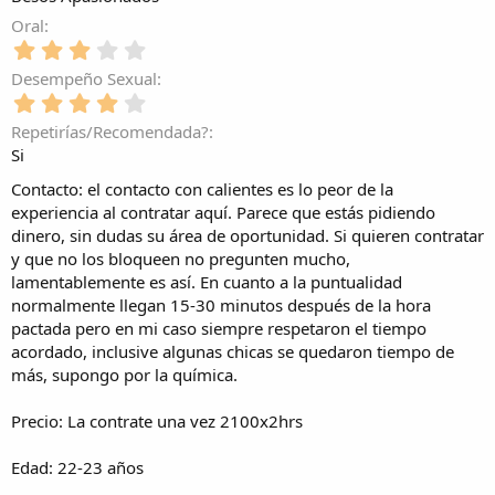
a
0
)
t
l
(
e
Oral
r
l
s
s
e
3
a
)
t
l
,
(
Desempeño Sexual
r
l
0
s
e
4
a
0
)
l
,
(
e
Repetirías/Recomendada?
l
0
s
s
Si
a
0
)
t
(
e
r
Contacto: el contacto con calientes es lo peor de la
s
s
e
experiencia al contratar aquí. Parece que estás pidiendo
)
t
l
dinero, sin dudas su área de oportunidad. Si quieren contratar
r
l
y que no los bloqueen no pregunten mucho,
e
a
l
lamentablemente es así. En cuanto a la puntualidad
(
l
normalmente llegan 15-30 minutos después de la hora
s
a
)
pactada pero en mi caso siempre respetaron el tiempo
(
acordado, inclusive algunas chicas se quedaron tiempo de
s
más, supongo por la química.
)
Precio: La contrate una vez 2100x2hrs
Edad: 22-23 años