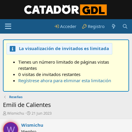
Acceder
Registro
La visualización de invitados es limitada
Tienes un número limitado de páginas vistas
restantes
0 visitas de invitados restantes
Regístrese ahora para eliminar esta limitación
Reseñas
Emili de Calientes
A
F
Wismichu
21 Jun 2023
u
e
t
c
Wismichu
W
o
h
Miembro