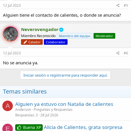
e
12 Jul 2023
#5
s
:
Alguien tiene el contacto de calientes, o donde se anuncia?
Neverovengador
Miembro Reconocido
Miembro del equipo
Moderador
Catador
Colaborador
12 Jul 2023
#6
No se anuncia ya.
Iniciar sesión o registrarme para responder aquí.
Temas similares
Alguien ya estuvo con Natalia de calientes
A
Anderson
Preguntas y Respuestas
Respuestas
3
28 Jul 2026
Alicia de Calientes, grata sorpresa
Buena XP
E