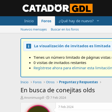
Inicio
Foros
¿Qué hay de nuevo?
Nuevos mensajes
Buscar en los foros
La visualización de invitados es limitada
Tienes un número limitado de páginas vistas 
0 visitas de invitados restantes
Regístrese ahora para eliminar esta limitació
Inicio
Foros
Otros
Preguntas y Respuestas
En busca de conejitas olds
A
F
Anonimusgdl
7 Feb 2024
u
e
t
c
7 Feb 2024
o
h