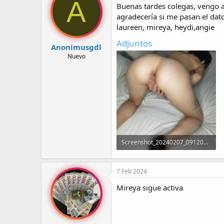
A
Buenas tardes colegas, vengo a 
r
a
d
d
agradecería si me pasan el dato
e
e
laureen, mireya, heydi,angie
l
i
Adjuntos
t
n
Anonimusgdl
e
i
Nuevo
m
c
a
i
o
Screenshot_20240207_091201_Photos.jpg
306,9 KB · Visitas: 239
7 Feb 2024
Mireya sigue activa