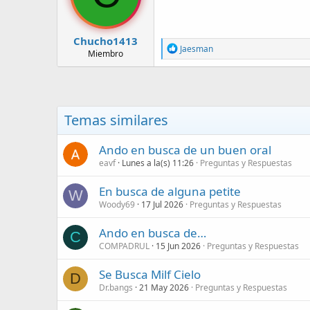
Chucho1413
R
Jaesman
Miembro
e
a
c
c
i
o
Temas similares
n
e
s
Ando en busca de un buen oral
:
eavf
Lunes a la(s) 11:26
Preguntas y Respuestas
En busca de alguna petite
W
Woody69
17 Jul 2026
Preguntas y Respuestas
Ando en busca de…
C
COMPADRUL
15 Jun 2026
Preguntas y Respuestas
Se Busca Milf Cielo
D
Dr.bangs
21 May 2026
Preguntas y Respuestas