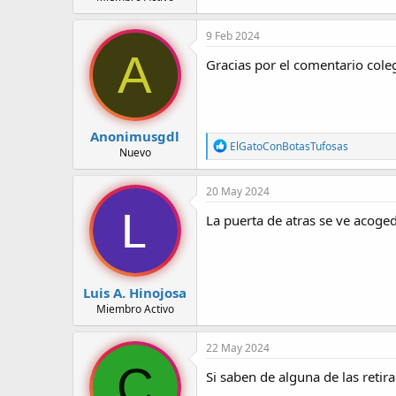
9 Feb 2024
A
Gracias por el comentario cole
Anonimusgdl
R
ElGatoConBotasTufosas
Nuevo
e
a
c
20 May 2024
c
i
La puerta de atras se ve acoged
o
n
e
s
:
Luis A. Hinojosa
Miembro Activo
22 May 2024
C
Si saben de alguna de las retir