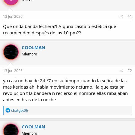
r
a
d
d
e
e
13 Jun 2026
#1
l
i
t
n
Que onda banda lechera?! Alguna casita o estética que
e
i
recomienden después de las 10 pm??
m
c
a
i
o
COOLMAN
Miembro
13 Jun 2026
#2
ya casi no hay de 24 /7 en su tiempo cuando la señra de las
mas keridas ahi habia movimiento ncturno.. la que esta pr
revolucion t la bandera n recierso el nombre ellas rabajaban
antes en hras de la noche
R
chatgpt06
e
a
c
COOLMAN
c
Miembro
i