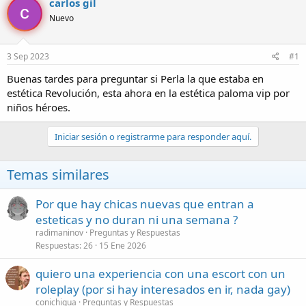
carlos gil
o
h
Nuevo
r
a
d
d
e
e
3 Sep 2023
#1
l
i
t
n
Buenas tardes para preguntar si Perla la que estaba en
e
i
estética Revolución, esta ahora en la estética paloma vip por
m
c
niños héroes.
a
i
o
Iniciar sesión o registrarme para responder aquí.
Temas similares
Por que hay chicas nuevas que entran a
esteticas y no duran ni una semana ?
radimaninov
Preguntas y Respuestas
Respuestas
26
15 Ene 2026
quiero una experiencia con una escort con un
roleplay (por si hay interesados en ir, nada gay)
conichigua
Preguntas y Respuestas