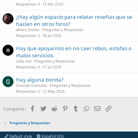
Respuestas
4
15 Abr 2025
¿Hay algún espacio para relatar reseñas que se
hacían en otros foros?
whore_hunter
Preguntas y Respuestas
Respuestas
3
30 Jul 2026
Hay que apoyarnos en no caer robos, estafas o
malos servicios.
coba nail
Preguntas y Respuestas
Respuestas
9
27 Jul 2026
Hay alguna bonita?
Gonzalo Gonzalez
Preguntas y Respuestas
Respuestas
0
12 May 2026
Facebook
Twitter
Reddit
Pinterest
Tumblr
WhatsApp
Correo electróni
Enlace
Compartir:
Preguntas y Respuestas
Default style
Español (ES)