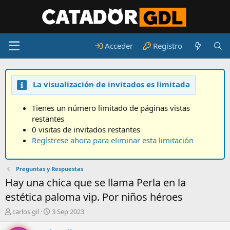
Acceder
Registro
La visualización de invitados es limitada
Tienes un número limitado de páginas vistas
restantes
0 visitas de invitados restantes
Regístrese ahora para eliminar esta limitación
Preguntas y Respuestas
Hay una chica que se llama Perla en la
estética paloma vip. Por niños héroes
A
F
carlos gil
3 Sep 2023
u
e
t
c