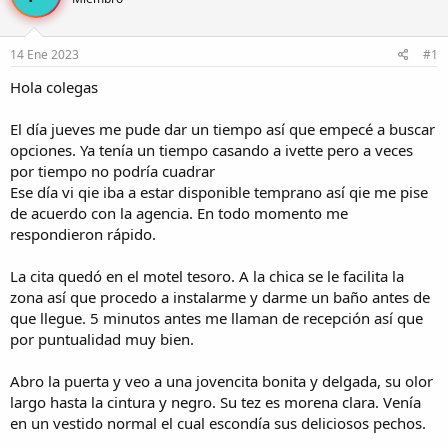
r
a
d
d
e
e
14 Ene 2023
#1
l
i
t
n
Hola colegas
e
i
m
c
El día jueves me pude dar un tiempo así que empecé a buscar
a
i
opciones. Ya tenía un tiempo casando a ivette pero a veces
o
por tiempo no podría cuadrar
Ese día vi qie iba a estar disponible temprano así qie me pise
de acuerdo con la agencia. En todo momento me
respondieron rápido.
La cita quedó en el motel tesoro. A la chica se le facilita la
zona así que procedo a instalarme y darme un baño antes de
que llegue. 5 minutos antes me llaman de recepción así que
por puntualidad muy bien.
Abro la puerta y veo a una jovencita bonita y delgada, su olor
largo hasta la cintura y negro. Su tez es morena clara. Venía
en un vestido normal el cual escondía sus deliciosos pechos.