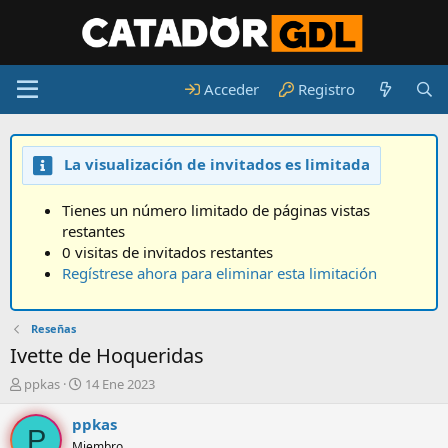
Acceder
Registro
La visualización de invitados es limitada
Tienes un número limitado de páginas vistas
restantes
0 visitas de invitados restantes
Regístrese ahora para eliminar esta limitación
Reseñas
Ivette de Hoqueridas
A
F
ppkas
14 Ene 2023
u
e
t
c
ppkas
P
o
h
Miembro