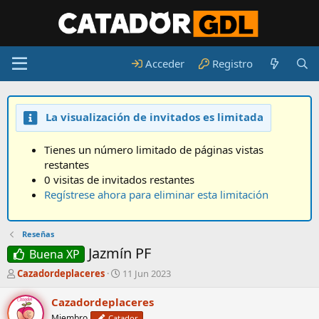
Acceder
Registro
La visualización de invitados es limitada
Tienes un número limitado de páginas vistas
restantes
0 visitas de invitados restantes
Regístrese ahora para eliminar esta limitación
Reseñas
Jazmín PF
Buena XP
A
F
Cazadordeplaceres
11 Jun 2023
u
e
t
c
Cazadordeplaceres
o
h
Miembro
Catador