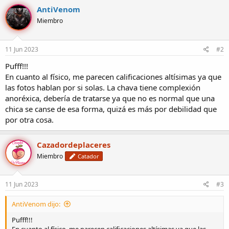
c
AntiVenom
c
Miembro
i
o
n
e
11 Jun 2023
#2
s
:
Pufff!!!
En cuanto al físico, me parecen calificaciones altísimas ya que
las fotos hablan por si solas. La chava tiene complexión
anoréxica, debería de tratarse ya que no es normal que una
chica se canse de esa forma, quizá es más por debilidad que
por otra cosa.
Cazadordeplaceres
Miembro
Catador
11 Jun 2023
#3
AntiVenom dijo:
Pufff!!!