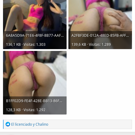
6A8A5D9A-71E6-4F8F-8B77-AAF153652F90.jpeg
A2FBF3DE-012A-48ED-85FB-AFF33EA717F4.jpeg
136,1 KB · Visitas: 1.303
139,6 KB · Visitas: 1.289
B1FF02D9-FE4F-428E-BB13-86F778B94C17.jpeg
128,3 KB · Visitas: 1.292
R
El licenciado
y
Chalino
e
a