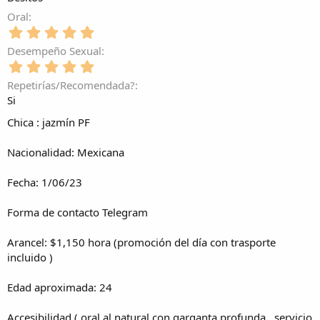
a
0
)
t
l
(
e
Oral
r
l
s
s
e
5
a
)
t
l
,
(
Desempeño Sexual
r
l
0
s
e
5
a
0
)
l
,
(
e
Repetirías/Recomendada?
l
0
s
s
Si
a
0
)
t
(
e
r
Chica : jazmín PF
s
s
e
)
t
l
Nacionalidad: Mexicana
r
l
e
a
l
Fecha: 1/06/23
(
l
s
a
)
Forma de contacto Telegram
(
s
Arancel: $1,150 hora (promoción del día con trasporte
)
incluido )
Edad aproximada: 24
Accesibilidad ( oral al natural con garganta profunda , servicio