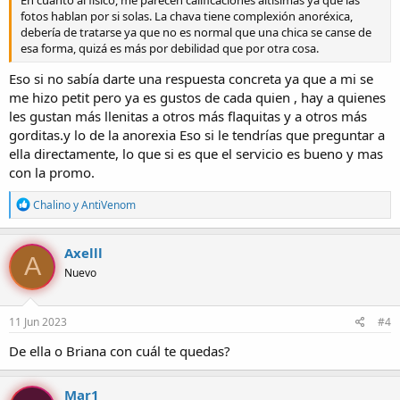
En cuanto al físico, me parecen calificaciones altísimas ya que las
fotos hablan por si solas. La chava tiene complexión anoréxica,
debería de tratarse ya que no es normal que una chica se canse de
esa forma, quizá es más por debilidad que por otra cosa.
Eso si no sabía darte una respuesta concreta ya que a mi se
me hizo petit pero ya es gustos de cada quien , hay a quienes
les gustan más llenitas a otros más flaquitas y a otros más
gorditas.y lo de la anorexia Eso si le tendrías que preguntar a
ella directamente, lo que si es que el servicio es bueno y mas
con la promo.
R
Chalino
y
AntiVenom
e
a
c
Axelll
A
c
Nuevo
i
o
n
e
11 Jun 2023
#4
s
:
De ella o Briana con cuál te quedas?
Mar1