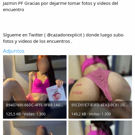
Jazmin PF Gracias por dejarme tomar fotos y videos del
encuentro
Sígueme en Twitter ( @cazadorexplicit ) donde luego subo
fotos y videos de los encuentros .
Adjuntos
B9407490-66DC-4FFE-9FB8-1A0FB8BC3A98.jpeg
95CD01E7-B3FD-4EA3-9C81-DEAA0697F203.jpeg
125,5 KB · Visitas: 1.300
149,2 KB · Visitas: 1.300