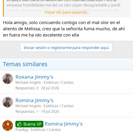
empezar hostilidades me dió un olor súper desagradable y perdí
interés. Hasta la erección. Le dije que mejor ahí paramos y le dije
Hacer clic para expandir...
que tenía un pendiente. La neta si me dió mucho asco y no vuelvo a
una estetica. Mejor a contratar de agencia en hotel
Hola amigo, solo concuerdo contigo con el mal olor en el
aliento de Melissa, creo que la señorita fuma mucho, de ahí
en fuera me ha ido excelente con ella
Iniciar sesión o registrarme para responder aquí.
Temas similares
Roxana Jimmy's
Michael Angelo
Estéticas / Casitas
Respuestas
3
28 Jul 2026
Romina Jimmy's
Michael Angelo
Estéticas / Casitas
Respuestas
1
19 Jul 2026
Romina Jimmy's
Buena XP
Frankyy
Estéticas / Casitas