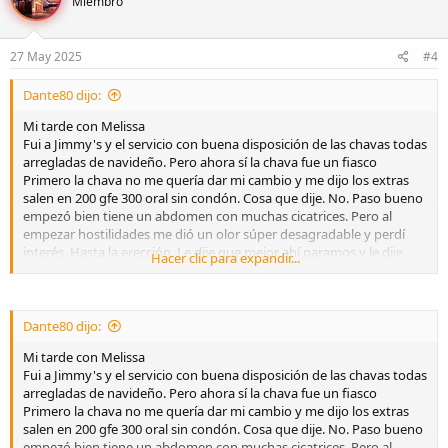
Miembro
27 May 2025
#4
Dante80 dijo:
Mi tarde con Melissa
Fui a Jimmy's y el servicio con buena disposición de las chavas todas
arregladas de navideño. Pero ahora sí la chava fue un fiasco
Primero la chava no me quería dar mi cambio y me dijo los extras
salen en 200 gfe 300 oral sin condón. Cosa que dije. No. Paso bueno
empezó bien tiene un abdomen con muchas cicatrices. Pero al
empezar hostilidades me dió un olor súper desagradable y perdí
interés. Hasta la erección. Le dije que mejor ahí paramos y le dije
Hacer clic para expandir...
que tenía un pendiente. La neta si me dió mucho asco y no vuelvo a
una estetica. Mejor a contratar de agencia en hotel
Dante80 dijo:
Mi tarde con Melissa
Fui a Jimmy's y el servicio con buena disposición de las chavas todas
arregladas de navideño. Pero ahora sí la chava fue un fiasco
Primero la chava no me quería dar mi cambio y me dijo los extras
salen en 200 gfe 300 oral sin condón. Cosa que dije. No. Paso bueno
empezó bien tiene un abdomen con muchas cicatrices. Pero al