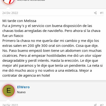
r
a
d
d
e
e
24 Dic 2022
#1
l
i
t
n
Mi tarde con Melissa
e
i
Fui a Jimmy's y el servicio con buena disposición de las
m
c
chavas todas arregladas de navideño. Pero ahora sí la chava
a
i
fue un fiasco
o
Primero la chava no me quería dar mi cambio y me dijo los
extras salen en 200 gfe 300 oral sin condón. Cosa que dije.
No. Paso bueno empezó bien tiene un abdomen con muchas
cicatrices. Pero al empezar hostilidades me dió un olor súper
desagradable y perdí interés. Hasta la erección. Le dije que
mejor ahí paramos y le dije que tenía un pendiente. La neta si
me dió mucho asco y no vuelvo a una estetica. Mejor a
contratar de agencia en hotel
ElWero
E
Nuevo
24 Dic 2022
#2