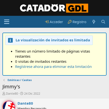
Acceder
Registro
La visualización de invitados es limitada
Tienes un número limitado de páginas vistas
restantes
0 visitas de invitados restantes
Regístrese ahora para eliminar esta limitación
Estéticas / Casitas
Jimmy's
A
F
Dante80
24 Dic 2022
u
e
t
c
Dante80
o
h
Miembro Reconocido