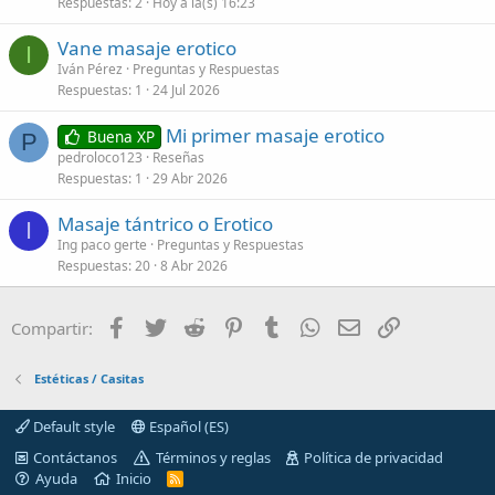
Respuestas
2
Hoy a la(s) 16:23
Vane masaje erotico
I
Iván Pérez
Preguntas y Respuestas
Respuestas
1
24 Jul 2026
Mi primer masaje erotico
Buena XP
P
pedroloco123
Reseñas
Respuestas
1
29 Abr 2026
Masaje tántrico o Erotico
I
Ing paco gerte
Preguntas y Respuestas
Respuestas
20
8 Abr 2026
Facebook
Twitter
Reddit
Pinterest
Tumblr
WhatsApp
Correo electróni
Enlace
Compartir:
Estéticas / Casitas
Default style
Español (ES)
Contáctanos
Términos y reglas
Política de privacidad
Ayuda
Inicio
R
S