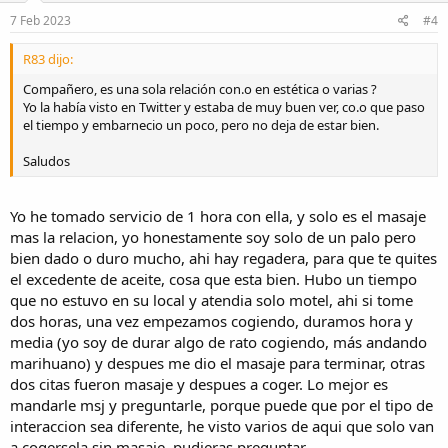
e
7 Feb 2023
#4
s
:
R83 dijo:
Compañero, es una sola relación con.o en estética o varias ?
Yo la había visto en Twitter y estaba de muy buen ver, co.o que paso
el tiempo y embarnecio un poco, pero no deja de estar bien.
Saludos
Yo he tomado servicio de 1 hora con ella, y solo es el masaje
mas la relacion, yo honestamente soy solo de un palo pero
bien dado o duro mucho, ahi hay regadera, para que te quites
el excedente de aceite, cosa que esta bien. Hubo un tiempo
que no estuvo en su local y atendia solo motel, ahi si tome
dos horas, una vez empezamos cogiendo, duramos hora y
media (yo soy de durar algo de rato cogiendo, más andando
marihuano) y despues me dio el masaje para terminar, otras
dos citas fueron masaje y despues a coger. Lo mejor es
mandarle msj y preguntarle, porque puede que por el tipo de
interaccion sea diferente, he visto varios de aqui que solo van
a cogersela sin masaje, pudieras preguntar