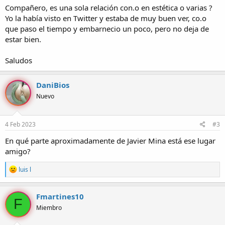
Compañero, es una sola relación con.o en estética o varias ?
Yo la había visto en Twitter y estaba de muy buen ver, co.o
que paso el tiempo y embarnecio un poco, pero no deja de
estar bien.
Saludos
DaniBios
Nuevo
4 Feb 2023
#3
En qué parte aproximadamente de Javier Mina está ese lugar
amigo?
R
luis l
e
a
c
Fmartines10
F
c
Miembro
i
o
n