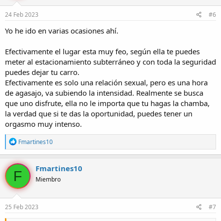
24 Feb 2023
#6
Yo he ido en varias ocasiones ahí.
Efectivamente el lugar esta muy feo, según ella te puedes
meter al estacionamiento subterráneo y con toda la seguridad
puedes dejar tu carro.
Efectivamente es solo una relación sexual, pero es una hora
de agasajo, va subiendo la intensidad. Realmente se busca
que uno disfrute, ella no le importa que tu hagas la chamba,
la verdad que si te das la oportunidad, puedes tener un
orgasmo muy intenso.
R
Fmartines10
e
a
c
Fmartines10
F
c
Miembro
i
o
n
e
25 Feb 2023
#7
s
: