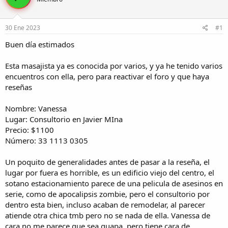
r
a
d
d
e
e
30 Ene 2023
#1
l
i
t
n
Buen día estimados
e
i
m
c
Esta masajista ya es conocida por varios, y ya he tenido varios
a
i
encuentros con ella, pero para reactivar el foro y que haya
o
reseñas
Nombre: Vanessa
Lugar: Consultorio en Javier MIna
Precio: $1100
Número: 33 1113 0305
Un poquito de generalidades antes de pasar a la reseña, el
lugar por fuera es horrible, es un edificio viejo del centro, el
sotano estacionamiento parece de una pelicula de asesinos en
serie, como de apocalipsis zombie, pero el consultorio por
dentro esta bien, incluso acaban de remodelar, al parecer
atiende otra chica tmb pero no se nada de ella. Vanessa de
cara no me parece que sea guapa, pero tiene cara de