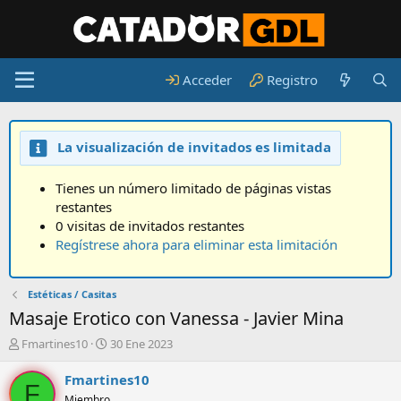
Acceder
Registro
La visualización de invitados es limitada
Tienes un número limitado de páginas vistas
restantes
0 visitas de invitados restantes
Regístrese ahora para eliminar esta limitación
Estéticas / Casitas
Masaje Erotico con Vanessa - Javier Mina
A
F
Fmartines10
30 Ene 2023
u
e
t
c
Fmartines10
F
o
h
Miembro