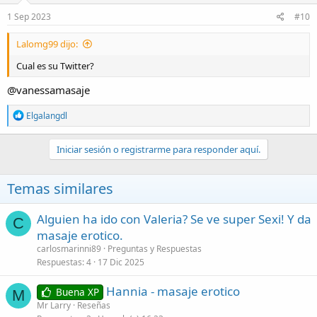
1 Sep 2023
#10
Lalomg99 dijo:
Cual es su Twitter?
@vanessamasaje
R
Elgalangdl
e
a
c
Iniciar sesión o registrarme para responder aquí.
c
i
o
Temas similares
n
e
s
Alguien ha ido con Valeria? Se ve super Sexi! Y da
C
:
masaje erotico.
carlosmarinni89
Preguntas y Respuestas
Respuestas
4
17 Dic 2025
Hannia - masaje erotico
Buena XP
M
Mr Larry
Reseñas