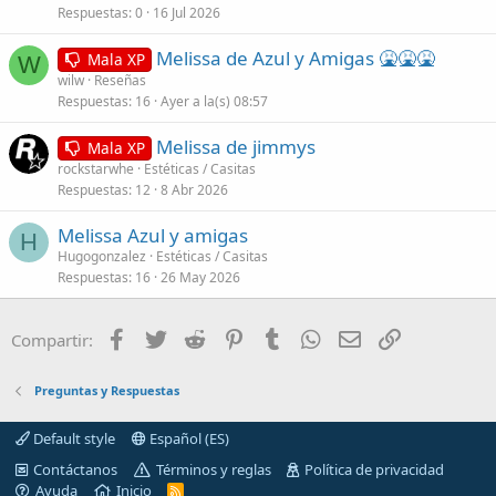
Respuestas
0
16 Jul 2026
Melissa de Azul y Amigas 🤮🤮🤮
Mala XP
W
wilw
Reseñas
Respuestas
16
Ayer a la(s) 08:57
Melissa de jimmys
Mala XP
rockstarwhe
Estéticas / Casitas
Respuestas
12
8 Abr 2026
Melissa Azul y amigas
H
Hugogonzalez
Estéticas / Casitas
Respuestas
16
26 May 2026
Facebook
Twitter
Reddit
Pinterest
Tumblr
WhatsApp
Correo electróni
Enlace
Compartir:
Preguntas y Respuestas
Default style
Español (ES)
Contáctanos
Términos y reglas
Política de privacidad
Ayuda
Inicio
R