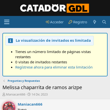
Acceder
Registro
La visualización de invitados es limitada
Tienes un número limitado de páginas vistas
restantes
0 visitas de invitados restantes
Regístrese ahora para eliminar esta limitación
Preguntas y Respuestas
Melissa chaparrita de ramos arizpe
A
F
Maniacan666
14 Dic 2023
u
e
t
c
Maniacan666
o
h
Nuevo