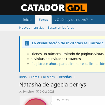
Inicio
Foros
¿Qué hay de nuevo?
Nuevos mensajes
Buscar en los foros
La visualización de invitados es limitada
Tienes un número limitado de páginas vistas 
0 visitas de invitados restantes
Regístrese ahora para eliminar esta limitació
Inicio
Foros
Reseñas
Reseñas
Natasha de agecia perrys
A
F
Synchro
5 Oct 2023
u
e
t
c
5 Oct 2023
o
h