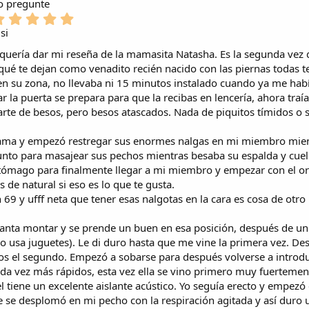
)
r
o pregunte
s
(
l
e
)
5
s
a
l
,
)
 si
(
l
0
s
a
e quería dar mi reseña de la mamasita Natasha. Es la segunda vez 
0
)
(
e
 qué te dejan como venadito recién nacido con las piernas todas 
s
s
n su zona, no llevaba ni 15 minutos instalado cuando ya me hab
)
t
ar la puerta se prepara para que la recibas en lencería, ahora traí
r
narte de besos, pero besos atascados. Nada de piquitos tímidos o s
e
l
cama y empezó restregar sus enormes nalgas en mi miembro mient
l
a
nto para masajear sus pechos mientras besaba su espalda y cuell
(
ómago para finalmente llegar a mi miembro y empezar con el ora
s
 de natural si eso es lo que te gusta.
)
n 69 y ufff neta que tener esas nalgotas en la cara es cosa de ot
canta montar y se prende un buen en esa posición, después de un 
ero usa juguetes). Le di duro hasta que me vine la primera vez. 
mos el segundo. Empezó a sobarse para después volverse a introd
a vez más rápidos, esta vez ella se vino primero muy fuertemente
el tiene un excelente aislante acústico. Yo seguía erecto y empezó
se desplomó en mi pecho con la respiración agitada y así duro 