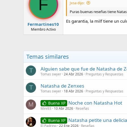
F
Jxsa dijo:
Puras buenas reseñas tiene Natas
Es garantia, la milf tiene un cu
Fermartines10
Miembro Activo
Temas similares
Alguien sabe que fue de Natasha de 
T
Tomas swyer
24 Abr 2026
Preguntas y Respuestas
Natasha de Zenxes
T
Tomas swyer
18 Abr 2026
Preguntas y Respuestas
Noche con Natasha Hot
Buena XP
M
Mini93
10 Abr 2026
Reseñas
Natasha petite una delici
Buena XP
El Padrino
22 Ene 2026
Reseñas