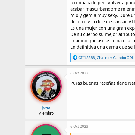
terminaba le pedí volver a pon
acabar masturbandome mientras 
mio y gemia muy sexy. Dure un
del otro y la deje descansar. 
Es una mujer con una gran exper
De su cuerpo su mejor atributo
imagino que así las tenia ella 
En definitiva una dama qué se 
R
GIIIL8888
,
Chalino
y
CatadorGDL
e
a
c
6 Oct 2023
c
i
Puras buenas reseñas tiene Na
o
n
e
s
:
Jxsa
Miembro
6 Oct 2023