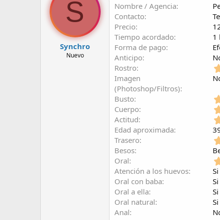
S
Nombre / Agencia
Pe
r
a
d
d
Contacto
T
e
e
Precio
1
l
i
Tiempo acordado
1 
t
n
Synchro
Forma de pago
Ef
e
i
Nuevo
Anticipo
N
m
c
Rostro
a
i
o
Imagen
N
(Photoshop/Filtros)
Busto
Cuerpo
Actitud
Edad aproximada
3
Trasero
Besos
B
Oral
Atención a los huevos
Si
Oral con baba
Si
Oral a ella
Si
Oral natural
Si
Anal
N