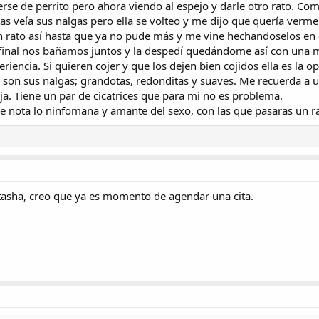
erse de perrito pero ahora viendo al espejo y darle otro rato. C
veía sus nalgas pero ella se volteo y me dijo que quería verme a
 rato así hasta que ya no pude más y me vine hechandoselos en 
Al final nos bañamos juntos y la despedí quedándome así con una
iencia. Si quieren cojer y que los dejen bien cojidos ella es la op
 son sus nalgas; grandotas, redonditas y suaves. Me recuerda a 
jaja. Tiene un par de cicatrices que para mi no es problema.
le nota lo ninfomana y amante del sexo, con las que pasaras un 
tasha, creo que ya es momento de agendar una cita.