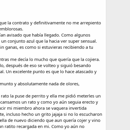
que la contrato y definitivamente no me arrepiento
temblorosas.
ían avisado que había llegado. Como algunos
a un conjunto azul que la hacia ver super sensual.
in ganas, es como si estuvieras recibiendo a tu
ras me decía lo mucho que quería que la cojiera.
o, después de eso se volteo y siguió besando
l. Un excelente punto es que lo hace atascado y
ro munto y absolutamente nada de olores,
rato la puse de perrito y ella me pidió meterles un
Descansamos un rato y como yo aún seguia erecto y
ucir mi miembro ahora se vaquera invertida
, incluso hecho un grito jajaja si no lo escucharon
 ella de nuevo diciendo que aun quería cojer y vino
un ratito recargada en mi. Como yo aún no