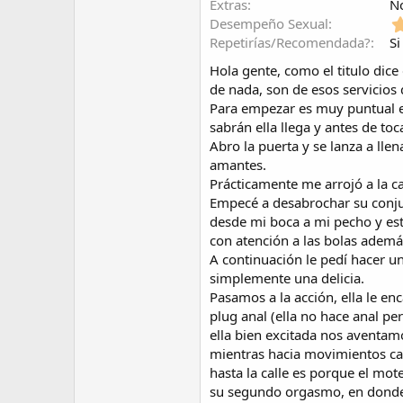
Extras
N
Desempeño Sexual
Repetirías/Recomendada?
Si
Hola gente, como el titulo dic
de nada, son de esos servicios
Para empezar es muy puntual e
sabrán ella llega y antes de toc
Abro la puerta y se lanza a lle
amantes.
Prácticamente me arrojó a la 
Empecé a desabrochar su conju
desde mi boca a mi pecho y est
con atención a las bolas además
A continuación le pedí hacer u
simplemente una delicia.
Pasamos a la acción, ella le en
plug anal (ella no hace anal p
ella bien excitada nos aventa
mientras hacia movimientos cad
hasta la calle es porque el mot
su segundo orgasmo, en donde 