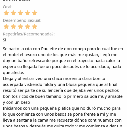
a
0
)
t
l
(
e
Oral
r
l
s
s
e
5
a
)
t
l
,
(
Desempeño Sexual
r
l
0
s
e
5
a
0
)
l
,
(
e
Repetirías/Recomendada?
l
0
s
s
Si
a
0
)
t
(
e
r
Se pacto la cita con Paulette de don conejo para lo cual fue en
s
s
e
el motel el tesoro uno de los que más me gustan, llegó me
)
t
l
doy un baño refrescante porque en el trayecto hacía calor la
r
l
espero su llegada fue un poco después de lo acordado, nada
e
a
l
que afecte.
(
l
Llega y al entrar veo una chica morenita clara bonita
s
a
)
acuerpada vistiendo falda y una blusa pequeña que al final
(
resultó ser parte de su lencería que dejaba ver unos pechos
s
bonitos ricos de buen tamaño lo primero saluda muy amable
)
y con un beso
Iniciamos con una pequeña plática que no duró mucho para
lo que comienza con unos besos se pone frente a mi y me
lleva a sentar a la cama me recuesta dónde continuamos con
unos besos y después me quita todo y me comienza a dar un