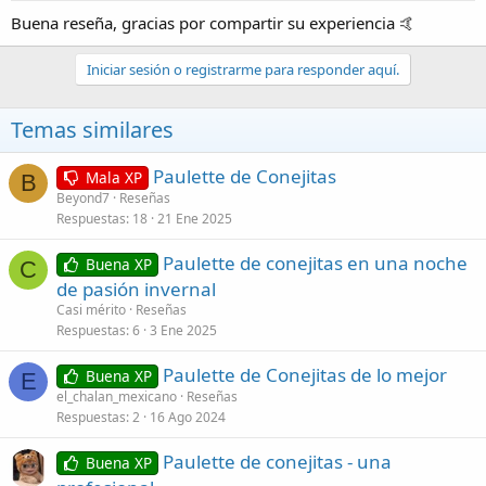
:
Buena reseña, gracias por compartir su experiencia 🤙
Iniciar sesión o registrarme para responder aquí.
Temas similares
Paulette de Conejitas
Mala XP
B
Beyond7
Reseñas
Respuestas
18
21 Ene 2025
Paulette de conejitas en una noche
Buena XP
C
de pasión invernal
Casi mérito
Reseñas
Respuestas
6
3 Ene 2025
Paulette de Conejitas de lo mejor
Buena XP
E
el_chalan_mexicano
Reseñas
Respuestas
2
16 Ago 2024
Paulette de conejitas - una
Buena XP