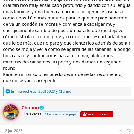
oral tan rico muy ensalibado profundo y dando con su lengua
unas láminas y una buena atención a los gemelos así paso
como unos 10 o más minutos para lo que me pide ponerme
de ya un condón se monta y comienza a cabalgar muy
enérgicamente cambio de posición para lo que me deja ver
cómo disfruta el como gime y en ocasiones escucharla decir
que le dé más, que no pare y que siente rico además de sentir
como se moja y verla como se agarra de las sábanas la pongo
boca abajo y continuamos hasta terminar, platicamos
mientras descansamos un poco y nos damos un segundo
round.
Para terminar solo les puedo decir que se las recomiendo,
que no se van a arrepentir
R
Emmanuel Guz
,
Sad10923
y
Chalino
e
a
c
Chalino
c
ElPelaVacas
Miembro del equipo
Administrador
i
o
n
e
12 Jun 2023
#2
s