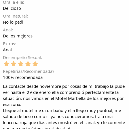
(
Oral a ella
r
s
e
Delicioso
)
l
Oral natural
l
No lo pedi
a
(
Anal
s
De los mejores
)
Extras
Anal
Desempeño Sexual
5
,
Repetirías/Recomendada?
0
100% recomendada
0
e
La contacte desde noviembre por cosas de mi trabajo la pude
s
ver hasta el 29 de enero ella comprendió perfectamente la
t
situación, nos vimos en el Motel Marbella de los mejores por
r
esa zona.
e
l
Llegue al motel me di un baño y ella llego muy puntual, me
l
saludo de beso como si ya nos conociéramos, traía una
a
lenceria roja que días antes mostró en el canal, yo le comente
(
que me gusto (atención al detalle).