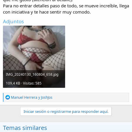
s
Para no entrar detalles paso de todo, se mueve increíble, llega
)
con iniciativa y te hace sentir muy comodo.
Adjuntos
IMG_20240130_160804_658.jpg
109,4 KB · Visitas: 585
R
Manuel Herrera
y
JoshJos
e
a
c
Iniciar sesión o registrarme para responder aquí.
c
i
o
Temas similares
n