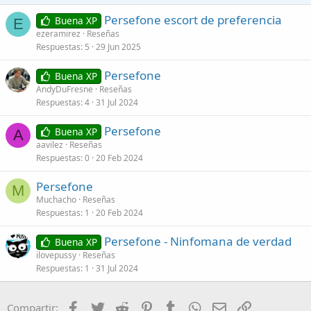
e
s
Persefone escort de preferencia
Buena XP
E
:
ezeramirez
Reseñas
Respuestas
5
29 Jun 2025
Persefone
Buena XP
AndyDuFresne
Reseñas
Respuestas
4
31 Jul 2024
Persefone
Buena XP
A
aavilez
Reseñas
Respuestas
0
20 Feb 2024
Persefone
M
Muchacho
Reseñas
Respuestas
1
20 Feb 2024
Persefone - Ninfomana de verdad
Buena XP
ilovepussy
Reseñas
Respuestas
1
31 Jul 2024
Facebook
Twitter
Reddit
Pinterest
Tumblr
WhatsApp
Correo electróni
Enlace
Compartir: