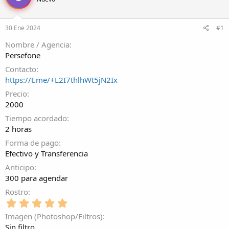
r
a
d
d
e
e
30 Ene 2024
#1
l
i
t
n
Nombre / Agencia
e
i
Persefone
m
c
a
i
Contacto
o
https://t.me/+L2I7thlhWt5jN2Ix
Precio
2000
Tiempo acordado
2 horas
Forma de pago
Efectivo y Transferencia
Anticipo
300 para agendar
Rostro
5
,
Imagen (Photoshop/Filtros)
0
Sin filtro