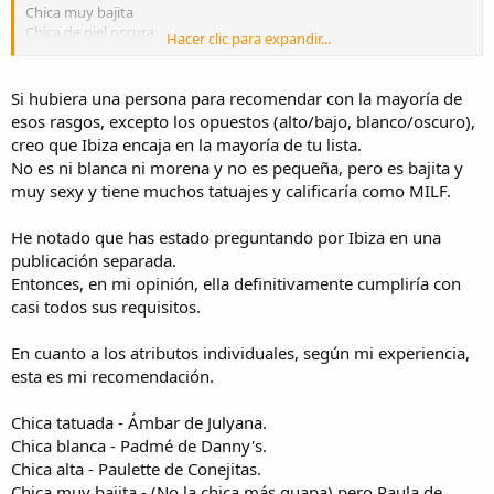
Chica muy bajita
Chica de piel oscura
Hacer clic para expandir...
Milf
Por fin me pude hacer un tiempo y tengo planeado aprovechar esta
Si hubiera una persona para recomendar con la mayoría de
y la siguiente semana para agendar con varias chicas.
esos rasgos, excepto los opuestos (alto/bajo, blanco/oscuro),
Gracias
creo que Ibiza encaja en la mayoría de tu lista.
No es ni blanca ni morena y no es pequeña, pero es bajita y
muy sexy y tiene muchos tatuajes y calificaría como MILF.
He notado que has estado preguntando por Ibiza en una
publicación separada.
Entonces, en mi opinión, ella definitivamente cumpliría con
casi todos sus requisitos.
En cuanto a los atributos individuales, según mi experiencia,
esta es mi recomendación.
Chica tatuada - Ámbar de Julyana.
Chica blanca - Padmé de Danny's.
Chica alta - Paulette de Conejitas.
Chica muy bajita - (No la chica más guapa) pero Paula de