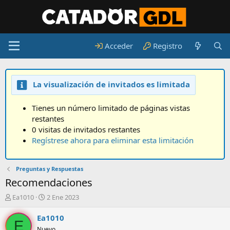
Acceder
Registro
La visualización de invitados es limitada
Tienes un número limitado de páginas vistas
restantes
0 visitas de invitados restantes
Regístrese ahora para eliminar esta limitación
Preguntas y Respuestas
Recomendaciones
A
F
Ea1010
2 Ene 2023
u
e
t
c
Ea1010
E
o
h
Nuevo