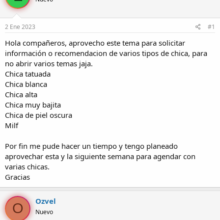
r
a
d
d
e
e
2 Ene 2023
#1
l
i
t
n
Hola compañeros, aprovecho este tema para solicitar
e
i
información o recomendacion de varios tipos de chica, para
m
c
no abrir varios temas jaja.
a
i
Chica tatuada
o
Chica blanca
Chica alta
Chica muy bajita
Chica de piel oscura
Milf
Por fin me pude hacer un tiempo y tengo planeado
aprovechar esta y la siguiente semana para agendar con
varias chicas.
Gracias
Ozvel
O
Nuevo