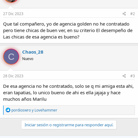
o
n
e
27 Dic 2023
#2
s
:
Que tal compañero, yo de agencia golden no he contratado
pero tiene chicas de buen ver, en su criterio El desempeño de
Las chicas de esa agencia es bueno?
Chaos_28
C
Nuevo
28 Dic 2023
#3
De esa agencia no he contratado, solo se q mi amiga esta ahi,
eran tapatias, lo unico bueno de ahi es ella jajaja y hace
muchos años Marilu
R
pordioswro
y
Lovehammer
e
a
c
Iniciar sesión o registrarme para responder aquí.
c
i