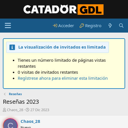
Acceder
Registro
La visualización de invitados es limitada
Tienes un número limitado de páginas vistas
restantes
0 visitas de invitados restantes
Regístrese ahora para eliminar esta limitación
Reseñas
Reseñas 2023
A
F
Chaos_28
27 Dic 2023
u
e
t
c
Chaos_28
C
o
h
Nuevo