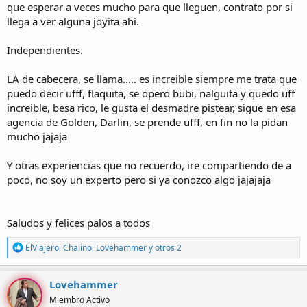
que esperar a veces mucho para que lleguen, contrato por si
llega a ver alguna joyita ahi.
Independientes.
LA de cabecera, se llama..... es increible siempre me trata que
puedo decir ufff, flaquita, se opero bubi, nalguita y quedo uff
increible, besa rico, le gusta el desmadre pistear, sigue en esa
agencia de Golden, Darlin, se prende ufff, en fin no la pidan
mucho jajaja
Y otras experiencias que no recuerdo, ire compartiendo de a
poco, no soy un experto pero si ya conozco algo jajajaja
Saludos y felices palos a todos
R
ElViajero
,
Chalino
,
Lovehammer
y otros 2
e
a
c
Lovehammer
c
Miembro Activo
i