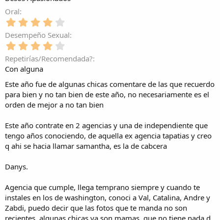
a
0
)
t
l
(
e
Oral
r
l
s
s
e
4
a
)
t
l
,
(
Desempeño Sexual
r
l
0
s
e
4
a
0
)
l
,
(
e
Repetirías/Recomendada?
l
0
s
s
Con alguna
a
0
)
t
(
e
r
Este año fue de algunas chicas comentare de las que recuerdo
s
s
e
para bien y no tan bien de este año, no necesariamente es el
)
t
l
orden de mejor a no tan bien
r
l
e
a
l
Este año contrate en 2 agencias y una de independiente que
(
l
tengo años conociendo, de aquella ex agencia tapatias y creo
s
a
)
q ahi se hacia llamar samantha, es la de cabcera
(
s
Danys.
)
Agencia que cumple, llega temprano siempre y cuando te
instales en los de washington, conoci a Val, Catalina, Andre y
Zabdi, puedo decir que las fotos que te manda no son
recientes, algunas chicas ya son mamas, que no tiene nada d