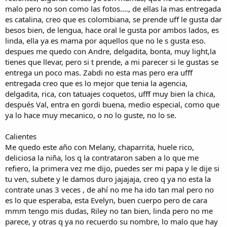
malo pero no son como las fotos...., de ellas la mas entregada
es catalina, creo que es colombiana, se prende uff le gusta dar
besos bien, de lengua, hace oral le gusta por ambos lados, es
linda, ella ya es mama por aquellos que no le s gusta eso.
despues me quedo con Andre, delgadita, bonta, muy light,la
tienes que llevar, pero si t prende, a mi parecer si le gustas se
entrega un poco mas. Zabdi no esta mas pero era ufff
entregada creo que es lo mejor que tenia la agencia,
delgadita, rica, con tatuajes coquetos, ufff muy bien la chica,
después Val, entra en gordi buena, medio especial, como que
ya lo hace muy mecanico, o no lo guste, no lo se.
Calientes
Me quedo este año con Melany, chaparrita, huele rico,
deliciosa la niña, los q la contrataron saben a lo que me
refiero, la primera vez me dijo, puedes ser mi papa y le dije si
tu ven, subete y le damos duro jajajaja, creo q ya no esta la
contrate unas 3 veces , de ahí no me ha ido tan mal pero no
es lo que esperaba, esta Evelyn, buen cuerpo pero de cara
mmm tengo mis dudas, Riley no tan bien, linda pero no me
parece, y otras q ya no recuerdo su nombre, lo malo que hay