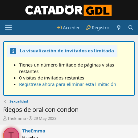
Acceder
Registro
La visualización de invitados es limitada
Tienes un número limitado de páginas vistas
restantes
0 visitas de invitados restantes
Regístrese ahora para eliminar esta limitación
Sexualidad
Riegos de oral con condon
A
F
TheEmma
29 May 2023
u
e
t
c
TheEmma
T
o
h
Miembro