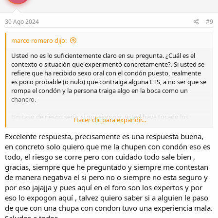
30 Ago 2024
#9
marco romero dijo:
Usted no es lo suficientemente claro en su pregunta. ¿Cuál es el
contexto o situación que experimentó concretamente?. Si usted se
refiere que ha recibido sexo oral con el condón puesto, realmente
es poco probable (o nulo) que contraiga alguna ETS, a no ser que se
rompa el condón y la persona traiga algo en la boca como un
chancro.
Un caso de riesgo sería, si por ejemplo, usted haya tocado los
Hacer clic para expandir...
genitales de la persona y despues se haya quitado el condón o
agarrado la boca. Ese tipo de cruce sí es riesgoso.
Excelente respuesta, precisamente es una respuesta buena,
en concreto solo quiero que me la chupen con condón eso es
Siga prácticas sexuales seguras, higiénicas y no haga caso de
todo, el riesgo se corre pero con cuidado todo sale bien ,
comentarios. Un enjuage bucal no evita la transmisión de ETS. Debe
gracias, siempre que he preguntado y siempre me contestan
evitar el contacto directo de fluidos en las mucosas. El condón es lo
de manera negativa el si pero no o siempre no esta seguro y
mejor que puede emplear.
por eso jajajja y pues aquí en el foro son los expertos y por
Las prostitutas deberían de informarle también sobre sus chequeos
eso lo expogon aquí , talvez quiero saber si a alguien le paso
continuos de ETS, pregunteles. Debe de verificar usted también el
de que con una chupa con condon tuvo una experiencia mala.
estado que guardan, puede detectarlo si presentan un olor fetido
Saludos a todos