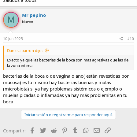
en los genitales, verrugas o granos.
Creo que el foro también debería de promover las prácticas
Mr pepino
M
seguras!
Nuevo
10 Jun 2025
#10
Daniela barron dijo:
Exacto ya que las bacterias de la boca son mas agresivas que las de
la zona intima
bacterias de la boca o de vagina o ano( están revestidas por
mucosa) es lo mismo hay bacterias buenas y malas
(microbiota) si ya hay problemas sistémicos o ejemplo o
muelas picadas o inflamadas ya hay más problemitas en tu
boca
Iniciar sesión o registrarme para responder aquí.
Facebook
Twitter
Reddit
Pinterest
Tumblr
WhatsApp
Correo electróni
Enlace
Compartir: