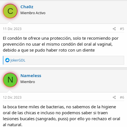
c
Cha0z
C
c
Miembro Activo
i
o
n
e
11 Dic 2023
#5
s
:
El condón te ofrece una protección, solo te recomiendo por
prevención no usar el mismo condón del oral al vaginal,
debido a que se pudo haber roto con un diente
R
JokerGDL
e
a
c
Nameless
N
c
Miembro
i
o
n
e
12 Dic 2023
#6
s
:
la boca tiene miles de bacterias, no sabemos de la higiene
oral de las chicas e incluso no podemos saber si traen
lesiones bucales (sangrado, puss) por ello yo rechazo el oral
al natural.