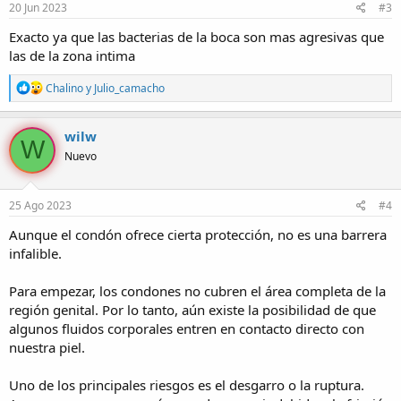
e
20 Jun 2023
#3
s
:
Exacto ya que las bacterias de la boca son mas agresivas que
las de la zona intima
R
Chalino
y
Julio_camacho
e
a
c
wilw
W
c
Nuevo
i
o
n
e
25 Ago 2023
#4
s
:
Aunque el condón ofrece cierta protección, no es una barrera
infalible.
Para empezar, los condones no cubren el área completa de la
región genital. Por lo tanto, aún existe la posibilidad de que
algunos fluidos corporales entren en contacto directo con
nuestra piel.
Uno de los principales riesgos es el desgarro o la ruptura.