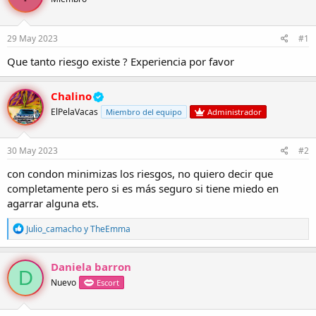
r
a
d
d
e
e
29 May 2023
#1
l
i
t
n
Que tanto riesgo existe ? Experiencia por favor
e
i
m
c
a
i
Chalino
o
ElPelaVacas
Miembro del equipo
Administrador
30 May 2023
#2
con condon minimizas los riesgos, no quiero decir que
completamente pero si es más seguro si tiene miedo en
agarrar alguna ets.
R
Julio_camacho
y
TheEmma
e
a
c
Daniela barron
D
c
Nuevo
Escort
i
o
n