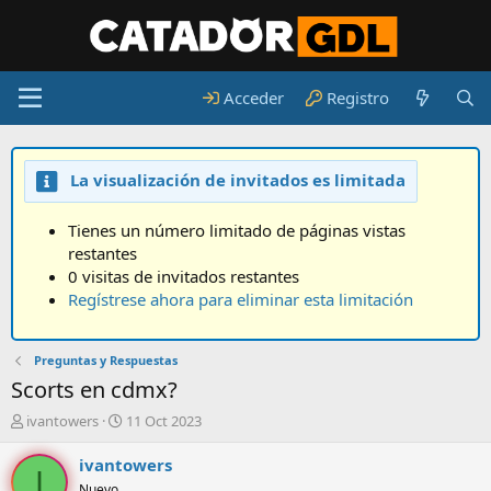
Acceder
Registro
La visualización de invitados es limitada
Tienes un número limitado de páginas vistas
restantes
0 visitas de invitados restantes
Regístrese ahora para eliminar esta limitación
Preguntas y Respuestas
Scorts en cdmx?
A
F
ivantowers
11 Oct 2023
u
e
t
c
ivantowers
I
o
h
Nuevo