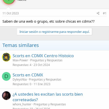
r
a
d
d
e
e
11 Oct 2023
#1
l
i
t
n
Saben de una web o grupo, etc sobre chicas en cdmx??
e
i
m
c
Iniciar sesión o registrarme para responder aquí.
a
i
o
Temas similares
Scorts en CDMX Centro Histoico
Max-Power
Preguntas y Respuestas
Respuestas
4
23 Oct 2024
Scorts en CDMX
D
Dyleyshba
Preguntas y Respuestas
Respuestas
0
11 Ene 2023
¿A ustedes les excitan las scorts bien
correteadas?
whore_hunter
Preguntas y Respuestas
Respuestas
15
26 Jul 2026