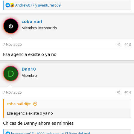
R
Andrew077
y
aventurero69
e
a
c
coba nail
c
Miembro Reconocido
i
o
n
e
7 Nov 2025
#13
s
:
Esa agencia existe o ya no
Dan10
D
Miembro
7 Nov 2025
#14
coba nail dijo:
Esa agencia existe o ya no
Chicas de Danny ahora es minnies
R
huevonproGDL1990
,
coba nail
y
El Pavo del mal