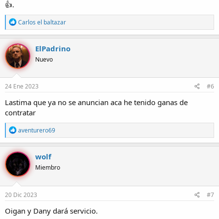
👍.
R
Carlos el baltazar
e
a
c
ElPadrino
c
Nuevo
i
o
n
e
24 Ene 2023
#6
s
:
Lastima que ya no se anuncian aca he tenido ganas de
contratar
R
aventurero69
e
a
c
wolf
c
Miembro
i
o
n
e
20 Dic 2023
#7
s
:
Oigan y Dany dará servicio.