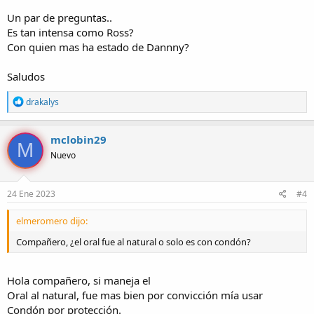
Un par de preguntas..
Es tan intensa como Ross?
Con quien mas ha estado de Dannny?
Saludos
R
drakalys
e
a
c
mclobin29
M
c
Nuevo
i
o
n
e
24 Ene 2023
#4
s
:
elmeromero dijo:
Compañero, ¿el oral fue al natural o solo es con condón?
Hola compañero, si maneja el
Oral al natural, fue mas bien por convicción mía usar
Condón por protección.