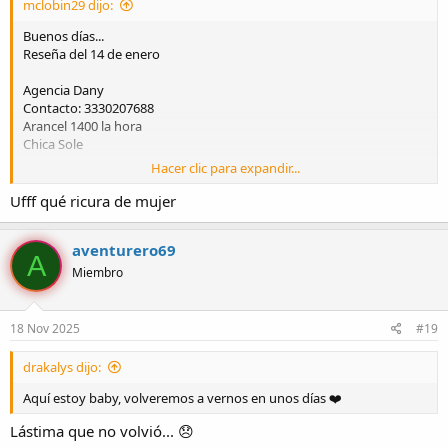
mclobin29 dijo:
Buenos días...
Reseña del 14 de enero
Agencia Dany
Contacto: 3330207688
Arancel 1400 la hora
Chica Sole
Hacer clic para expandir...
Rápidos buena atención
Ufff qué ricura de mujer
Solo estaba disponible Sole y Zabdi
Me envian información de ambas
aventurero69
Me decido por Sole
A
Miembro
Llegó al motel y aseo de rigor...
Me encanto su actitud directa, llego chupando una paleta con
18 Nov 2025
#19
vestido super pegado y corto.
drakalys dijo:
Comencé tocando su trasero, mientras platicábamos, le pedi retirar
su vestido y ahi woow unas tetas hermosas de pezon bien paradito,
Aquí estoy baby, volveremos a vernos en unos días ❤️
comence a chuparlas (Fan de los senos), es super besucona nos
Lástima que no volvió... 😞
comimos a besos.