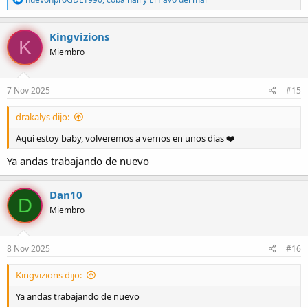
e
a
c
Kingvizions
K
c
Miembro
i
o
n
e
7 Nov 2025
#15
s
:
drakalys dijo:
Aquí estoy baby, volveremos a vernos en unos días ❤️
Ya andas trabajando de nuevo
Dan10
D
Miembro
8 Nov 2025
#16
Kingvizions dijo:
Ya andas trabajando de nuevo