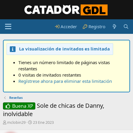
Acceder
Registro
La visualización de invitados es limitada
Tienes un número limitado de páginas vistas
restantes
0 visitas de invitados restantes
Regístrese ahora para eliminar esta limitación
Reseñas
Sole de chicas de Danny,
Buena XP
inolvidable
A
F
mclobin29
23 Ene 2023
u
e
t
c