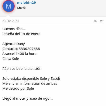
mclobin29
o
h
M
Nuevo
r
a
d
d
e
e
23 Ene 2023
#1
l
i
t
n
Buenos días...
e
i
Reseña del 14 de enero
m
c
a
i
o
Agencia Dany
Contacto: 3330207688
Arancel 1400 la hora
Chica Sole
Rápidos buena atención
Solo estaba disponible Sole y Zabdi
Me envian información de ambas
Me decido por Sole
Llegó al motel y aseo de rigor...