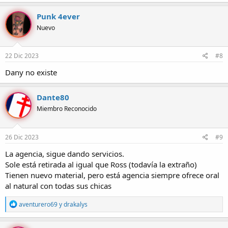
Punk 4ever
Nuevo
22 Dic 2023
#8
Dany no existe
Dante80
Miembro Reconocido
26 Dic 2023
#9
La agencia, sigue dando servicios.
Sole está retirada al igual que Ross (todavía la extraño)
Tienen nuevo material, pero está agencia siempre ofrece oral
al natural con todas sus chicas
R
aventurero69
y
drakalys
e
a
c