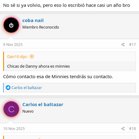
No sé si ya volvio, pero eso lo escribió hace casi un año bro
coba nail
Miembro Reconocido
9 Nov 2025
#17
Dan10 dijo:
Chicas de Danny ahora es minnies
Cómo contacto esa de Minnies tendrás su contacto.
R
Carlos el baltazar
e
a
c
Carlos el baltazar
C
c
Nuevo
i
o
n
e
10 Nov 2025
#18
s
: