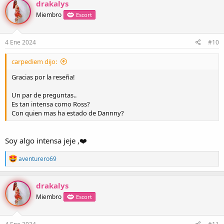
drakalys
c
Miembro
Escort
i
o
n
e
4 Ene 2024
#10
s
:
carpediem dijo:
Gracias por la reseña!
Un par de preguntas..
Es tan intensa como Ross?
Con quien mas ha estado de Dannny?
Soy algo intensa jeje ,❤️
R
aventurero69
e
a
c
drakalys
c
Miembro
Escort
i
o
n
e