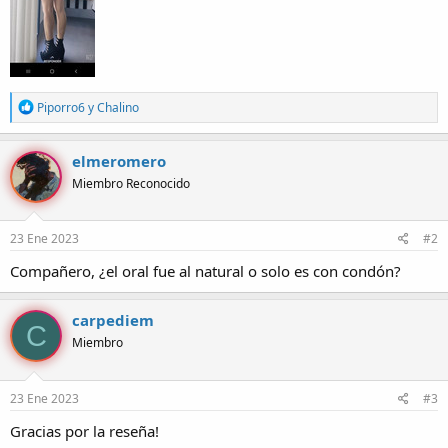
R
Piporro6
y
Chalino
e
a
c
elmeromero
c
Miembro Reconocido
i
o
n
e
23 Ene 2023
#2
s
:
Compañero, ¿el oral fue al natural o solo es con condón?
carpediem
C
Miembro
23 Ene 2023
#3
Gracias por la reseña!