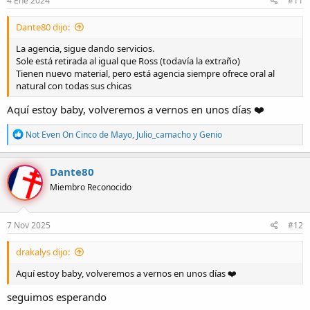
4 Ene 2024
#11
s
:
Dante80 dijo:
La agencia, sigue dando servicios.
Sole está retirada al igual que Ross (todavía la extraño)
Tienen nuevo material, pero está agencia siempre ofrece oral al
natural con todas sus chicas
Aquí estoy baby, volveremos a vernos en unos días ❤️
R
Not Even On Cinco de Mayo
,
Julio_camacho
y
Genio
e
a
c
Dante80
c
Miembro Reconocido
i
o
n
e
7 Nov 2025
#12
s
:
drakalys dijo:
Aquí estoy baby, volveremos a vernos en unos días ❤️
seguimos esperando