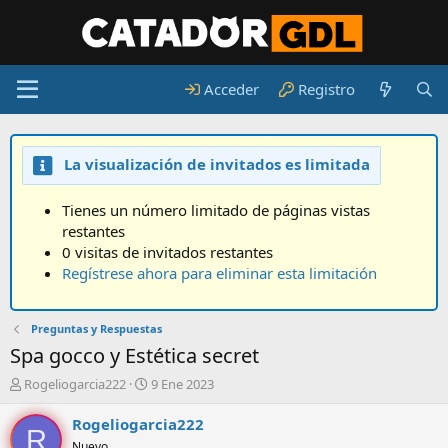
Acceder
Registro
La visualización de invitados es limitada
Tienes un número limitado de páginas vistas
restantes
0 visitas de invitados restantes
Regístrese ahora para eliminar esta limitación
Preguntas y Respuestas
Spa gocco y Estética secret
A
F
Rogeliogarcia222
9 Ene 2023
u
e
t
c
Rogeliogarcia222
R
o
h
Nuevo