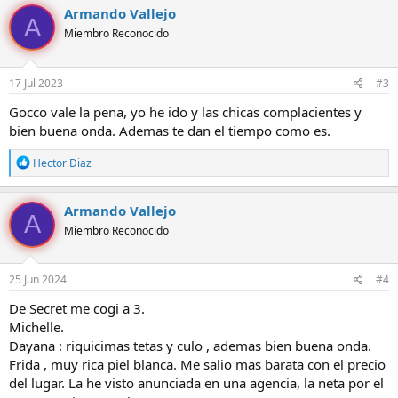
Armando Vallejo
A
Miembro Reconocido
17 Jul 2023
#3
Gocco vale la pena, yo he ido y las chicas complacientes y
bien buena onda. Ademas te dan el tiempo como es.
R
Hector Diaz
e
a
c
Armando Vallejo
A
c
Miembro Reconocido
i
o
n
e
25 Jun 2024
#4
s
:
De Secret me cogi a 3.
Michelle.
Dayana : riquicimas tetas y culo , ademas bien buena onda.
Frida , muy rica piel blanca. Me salio mas barata con el precio
del lugar. La he visto anunciada en una agencia, la neta por el