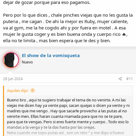
dejar de gozar porque para eso pagamos.
Pero por lo que dices , chale pinches viejas que no les gusta la
puteria , me cagan . De ahi la mejor es Ruby, mujer caliente,
va al gym, me la he cogido ahi y por fuera en motel . A esa
mujer le gusta coger y es bien buena onda y cuerpo rico 🔥,
ella no te limita , mas bien espera que le des y bien.
El show de la vomisqueta
Nuevo
28 Jun 2024
#11
Aquiles dijo:
Bueno bro , aqui te sugiero trabajar el tema de no venirte. A mi las
viejas me dicen hay ya vente papi, sacan quejas o dicen ya vente y ni
madres que me vengo . Hay que sacarle provecho a las putas al no
venirte men. Ellas haran cuanta mamada para que no se te pare,
para que te vengas. Pero si eres fuerte mente y cuerpo . Todo eso lo
mandas a la verga y te la das hasta por las orejas.
Neta cuando me topo putas asi , son un reto “ y me digo a huevo