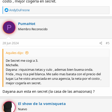
costo , mejor cogerla en secret.
R
AndyDuFresne
e
a
c
PumaHot
P
c
Miembro Reconocido
i
o
n
e
28 Jun 2024
#5
s
:
Aquiles dijo:
De Secret me cogi a 3.
Michelle.
Dayana : riquicimas tetas y culo , ademas bien buena onda.
Frida , muy rica piel blanca. Me salio mas barata con el precio del
lugar. La he visto anunciada en una agencia, la neta por el costo ,
mejor cogerla en secret.
Dayana aun esta en secret (la casa de las amazonas) ?
El show de la vomisqueta
Nuevo