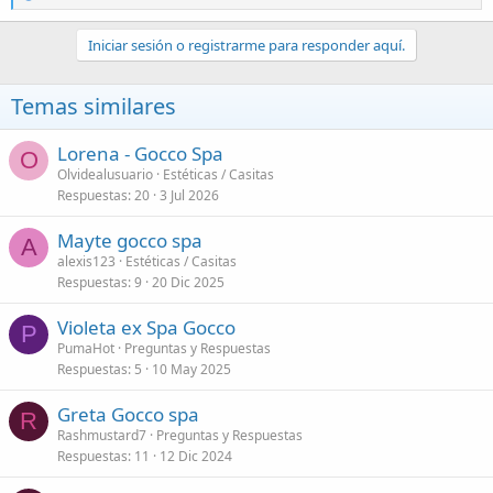
e
a
c
Iniciar sesión o registrarme para responder aquí.
c
i
o
Temas similares
n
e
s
Lorena - Gocco Spa
O
:
Olvidealusuario
Estéticas / Casitas
Respuestas
20
3 Jul 2026
Mayte gocco spa
A
alexis123
Estéticas / Casitas
Respuestas
9
20 Dic 2025
Violeta ex Spa Gocco
P
PumaHot
Preguntas y Respuestas
Respuestas
5
10 May 2025
Greta Gocco spa
R
Rashmustard7
Preguntas y Respuestas
Respuestas
11
12 Dic 2024