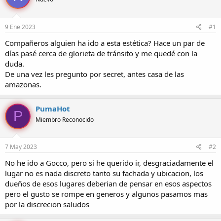
r
a
d
d
e
e
9 Ene 2023
#1
l
i
t
n
Compañeros alguien ha ido a esta estética? Hace un par de
e
i
días pasé cerca de glorieta de tránsito y me quedé con la
m
c
duda.
a
i
De una vez les pregunto por secret, antes casa de las
o
amazonas.
PumaHot
P
Miembro Reconocido
7 May 2023
#2
No he ido a Gocco, pero si he querido ir, desgraciadamente el
lugar no es nada discreto tanto su fachada y ubicacion, los
dueños de esos lugares deberian de pensar en esos aspectos
pero el gusto se rompe en generos y algunos pasamos mas
por la discrecion saludos