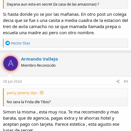
Dayana aun esta en secret (la casa de las amazonas) ?
Si hasta donde yo se por las mañanas. En otro post un colega
decia que se fue s una casita a media cuadra de la estacion del
tren de avila camacho no se que mamada llamada prepa o
escuela una madre asi pero con otro nombre.
R
Hector Diaz
e
a
c
Armando Vallejo
A
c
Miembro Reconocido
i
o
n
e
28 Jun 2024
#9
s
:
pervy jeremy dijo:
No sera la Frida dle Tibio?
Simon la misma , esta muy rica. Te ma recomiendo y mas
barata, que de agencia, pagas extra y te ahorras hotel y
aceptan pago con tarjeta. Parece estetica , esta agusto ese
lugar de secret