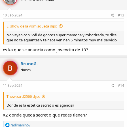
i
o
n
e
10 Sep 2024
#13
s
:
El show de la vomisqueta dijo:
No vayan con Sofi de goccos súper mamona y robotizada, te dice
que no te aguantes y te hace venir en 5 minutos muy mal servicio
es ka que se anuncia como jovencita de 19?
BrunoG.
Nuevo
11 Sep 2024
#14
Thewizard2566 dijo:
Dónde es la estética secret o es agencia?
X2 donde queda secret o que redes tienen?
R
radimaninov