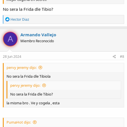
No sera la Frida dle Tibio?
R
Hector Diaz
e
a
c
Armando Vallejo
A
c
Miembro Reconocido
i
o
n
e
28 Jun 2024
#8
s
:
pervy jeremy dijo:
No sera la Frida dle Tibiola
pervy jeremy dijo:
No sera la Frida dle Tibio?
la misma bro . Ve y cogela , esta
PumaHot dijo: