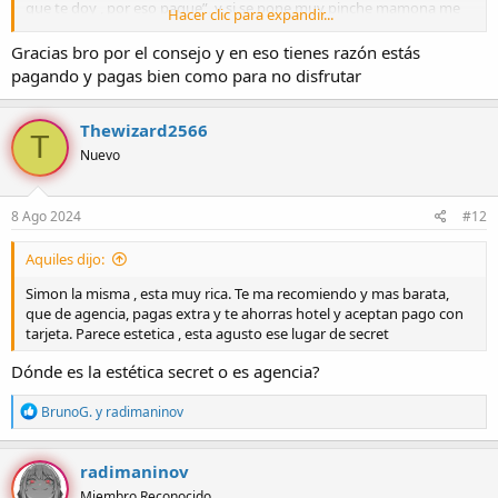
que te doy , por eso pague”, y si se pone muy pinche mamona me
Hacer clic para expandir...
las chingo de perrito toda la hora pero nunca dejar de gozar porque
para eso pagamos.
Gracias bro por el consejo y en eso tienes razón estás
pagando y pagas bien como para no disfrutar
Pero por lo que dices , chale pinches viejas que no les gusta la
puteria , me cagan . De ahi la mejor es Ruby, mujer caliente, va al
gym, me la he cogido ahi y por fuera en motel . A esa mujer le gusta
Thewizard2566
T
coger y es bien buena onda y cuerpo rico 🔥, ella no te limita , mas
Nuevo
bien espera que le des y bien.
8 Ago 2024
#12
Aquiles dijo:
Simon la misma , esta muy rica. Te ma recomiendo y mas barata,
que de agencia, pagas extra y te ahorras hotel y aceptan pago con
tarjeta. Parece estetica , esta agusto ese lugar de secret
Dónde es la estética secret o es agencia?
R
BrunoG.
y
radimaninov
e
a
c
radimaninov
c
Miembro Reconocido