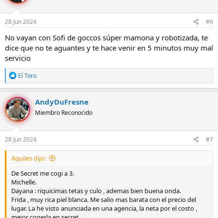
28 Jun 2024
#6
No vayan con Sofi de goccos súper mamona y robotizada, te
dice que no te aguantes y te hace venir en 5 minutos muy mal
servicio
R
El Toro
e
a
c
AndyDuFresne
c
Miembro Reconocido
i
o
n
e
28 Jun 2024
#7
s
:
Aquiles dijo:
De Secret me cogi a 3.
Michelle.
Dayana : riquicimas tetas y culo , ademas bien buena onda.
Frida , muy rica piel blanca. Me salio mas barata con el precio del
lugar. La he visto anunciada en una agencia, la neta por el costo ,
mejor cogerla en secret.