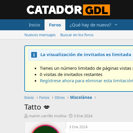
Inicio
Foros
¿Qué hay de nuevo?
Nuevos mensajes
Buscar en los foros
La visualización de invitados es limitada
Tienes un número limitado de páginas vistas 
0 visitas de invitados restantes
Regístrese ahora para eliminar esta limitació
Inicio
Foros
Otros
Miscelánea
Tatto 💋
A
F
martin carrillo molina
3 Ene 2024
u
e
t
c
3 Ene 2024
o
h