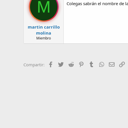
M
Colegas sabrán el nombre de la
r
a
d
d
e
e
l
i
t
n
martin carrillo
e
i
molina
m
c
Miembro
a
i
o
Facebook
Twitter
Reddit
Pinterest
Tumblr
WhatsApp
Correo
E
Compartir: